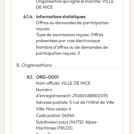
Organisation qui signe le marché
:
VILLE
DE NICE
6.1.4.
Informations statistiques
:
Offres ou demandes de participation
reçues
:
Type de soumissions reçues
:
Offres
présentées par voie électronique
Nombre d’offres ou de demandes de
participation reçues
:
3
8.
Organisations
8.1.
ORG-0001
Nom officiel
:
VILLE DE NICE
Numéro
d’enregistrement
:
21060088800015
Adresse postale
:
5 rue de l'Hôtel de Ville
Ville
:
Nice cedex 4
Code postal
:
06364
Subdivision pays (NUTS)
:
Alpes-
Maritimes
(
FRL03
)