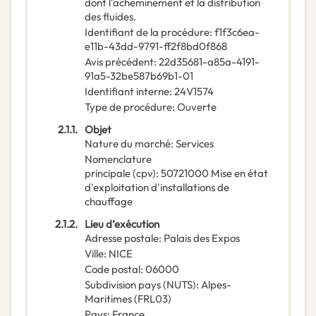
dont l'acheminement et la distribution
des fluides.
Identifiant de la procédure
:
f1f3c6ea-
e11b-43dd-9791-ff2f8bd0f868
Avis précédent
:
22d35681-a85a-4191-
91a5-32be587b69b1-01
Identifiant interne
:
24V1574
Type de procédure
:
Ouverte
2.1.1.
Objet
Nature du marché
:
Services
Nomenclature
principale
(
cpv
):
50721000
Mise en état
d'exploitation d'installations de
chauffage
2.1.2.
Lieu d’exécution
Adresse postale
:
Palais des Expos
Ville
:
NICE
Code postal
:
06000
Subdivision pays (NUTS)
:
Alpes-
Maritimes
(
FRL03
)
Pays
:
France