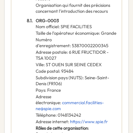
Organisation qui fournit des précisions
concernant l’introduction des recours
8.1.
ORG-0003
Nom officiel
:
SPIE FACILITIES
Taille de l’opérateur économique
:
Grande
Numéro
d’enregistrement
:
53870002200345
Adresse postale
:
6 RUE FRUCTIDOR -
TSA 10027
Ville
:
ST OUEN SUR SEINE CEDEX
Code postal
:
93484
Subdivision pays (NUTS)
:
Seine-Saint-
Denis
(
FR106
)
Pays
:
France
Adresse
électronique
:
commercial.facilities-
ne@spie.com
Téléphone
:
0148134242
Adresse internet
:
https://www.spie.fr
Rôles de cette organisation
: