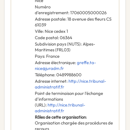
Nice
Numéro
d’enregistrement
:
17060005000026
Adresse postale
:
18 avenue des fleurs CS
61039
Ville
:
Nice cedex 1
Code postal
:
06364
Subdivision pays (NUTS)
:
Alpes-
Maritimes
(
FRL03
)
Pays
:
France
Adresse électronique
:
greffe.ta-
nice@juradm.fr
Téléphone
:
0489988600
Adresse internet
:
http://nice.tribunal-
administratif.fr
Point de terminaison pour l’échange
d’informations
(URL)
:
http://nice.tribunal-
administratif.fr
Rôles de cette organisation
:
Organisation chargée des procédures de
recours