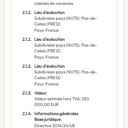
colonies de vacances
2.1.2.
Lieu d’exécution
Subdivision pays (NUTS)
:
Pas-de-
Calais
(
FRE12
)
Pays
:
France
2.1.2.
Lieu d’exécution
Subdivision pays (NUTS)
:
Pas-de-
Calais
(
FRE12
)
Pays
:
France
2.1.2.
Lieu d’exécution
Subdivision pays (NUTS)
:
Pas-de-
Calais
(
FRE12
)
Pays
:
France
2.1.3.
Valeur
Valeur estimée hors TVA
:
250
000,00
EUR
2.1.4.
Informations générales
Base juridique
:
Directive 2014/24/UE