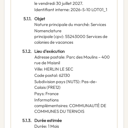
le vendredi 30 juillet 2027.
Identifiant interne
:
2026-S-10 LOT01_1
5.1.1.
Objet
Nature principale du marché
:
Services
Nomenclature
principale
(
cpv
):
55243000
Services de
colonies de vacances
5.1.2.
Lieu d’exécution
Adresse postale
:
Parc des Moulins – 400
rue de Maisnil
Ville
:
HERLIN LE SEC
Code postal
:
62130
Subdivision pays (NUTS)
:
Pas-de-
Calais
(
FRE12
)
Pays
:
France
Informations
complémentaires
:
COMMUNAUTÉ DE
COMMUNES DU TERNOIS
5.1.3.
Durée estimée
Durée
:
1
Mois