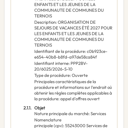
ENFANTS ET LES JEUNES DE LA
COMMUNAUTE DE COMMUNES DU
TERNOIS
Description
:
ORGANISATION DE
SEJOURS DE VACANCES ÉTÉ 2027 POUR
LES ENFANTS ET LES JEUNES DE LA
COMMUNAUTE DE COMMUNES DU
TERNOIS
Identifiant de la procédure
:
c0b923ce-
e654-40b8-b8fd-a97de58ca84f
Identifiant interne
:
PPP2BV-
20/6025/2026-S-10
Type de procédure
:
Ouverte
Principales caractéristiques de la
procédure et informations sur l'endroit où
obtenir les règles complètes applicables à
la procédure
:
appel d'offres ouvert
2.1.1.
Objet
Nature principale du marché
:
Services
Nomenclature
principale
(
cpv
):
55243000
Services de