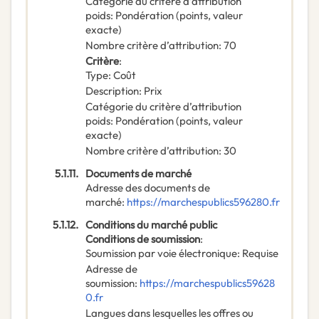
Catégorie du critère d’attribution
poids
:
Pondération (points, valeur
exacte)
Nombre critère d’attribution
:
70
Critère
:
Type
:
Coût
Description
:
Prix
Catégorie du critère d’attribution
poids
:
Pondération (points, valeur
exacte)
Nombre critère d’attribution
:
30
5.1.11.
Documents de marché
Adresse des documents de
marché
:
https://marchespublics596280.fr
5.1.12.
Conditions du marché public
Conditions de soumission
:
Soumission par voie électronique
:
Requise
Adresse de
soumission
:
https://marchespublics59628
0.fr
Langues dans lesquelles les offres ou