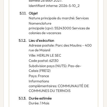
samedi 28 août 2027.
Identifiant interne
:
2026-S-10_2
5.1.1.
Objet
Nature principale du marché
:
Services
Nomenclature
principale
(
cpv
):
55243000
Services de
colonies de vacances
5.1.2.
Lieu d’exécution
Adresse postale
:
Parc des Moulins – 400
rue de Maisnil
Ville
:
HERLIN LE SEC
Code postal
:
62130
Subdivision pays (NUTS)
:
Pas-de-
Calais
(
FRE12
)
Pays
:
France
Informations
complémentaires
:
COMMUNAUTÉ DE
COMMUNES DU TERNOIS
5.1.3.
Durée estimée
Durée
:
1
Mois