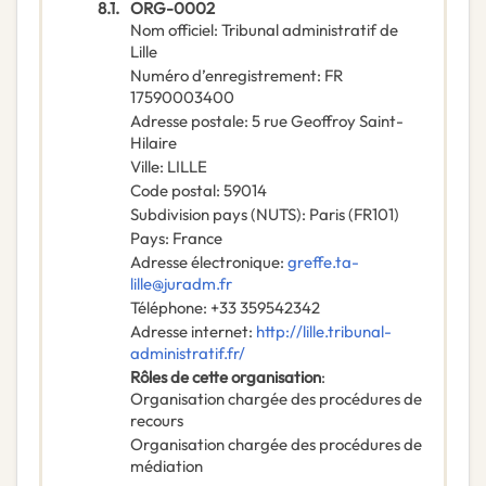
8.1.
ORG-0002
Nom officiel
:
Tribunal administratif de
Lille
Numéro d’enregistrement
:
FR
17590003400
Adresse postale
:
5 rue Geoffroy Saint-
Hilaire
Ville
:
LILLE
Code postal
:
59014
Subdivision pays (NUTS)
:
Paris
(
FR101
)
Pays
:
France
Adresse électronique
:
greffe.ta-
lille@juradm.fr
Téléphone
:
+33 359542342
Adresse internet
:
http://lille.tribunal-
administratif.fr/
Rôles de cette organisation
:
Organisation chargée des procédures de
recours
Organisation chargée des procédures de
médiation