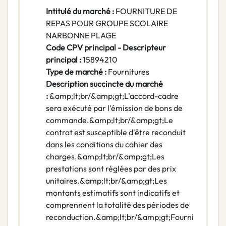
Intitulé du marché :
FOURNITURE DE
REPAS POUR GROUPE SCOLAIRE
NARBONNE PLAGE
Code CPV principal - Descripteur
principal :
15894210
Type de marché :
Fournitures
Description succincte du marché
:
&amp;lt;br/&amp;gt;L'accord-cadre
sera exécuté par l'émission de bons de
commande.&amp;lt;br/&amp;gt;Le
contrat est susceptible d'être reconduit
dans les conditions du cahier des
charges.&amp;lt;br/&amp;gt;Les
prestations sont réglées par des prix
unitaires.&amp;lt;br/&amp;gt;Les
montants estimatifs sont indicatifs et
comprennent la totalité des périodes de
reconduction.&amp;lt;br/&amp;gt;Fourni