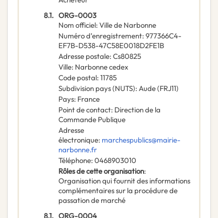
8.1.
ORG-0003
Nom officiel
:
Ville de Narbonne
Numéro d’enregistrement
:
977366C4-
EF7B-D538-47C58E0018D2FE1B
Adresse postale
:
Cs80825
Ville
:
Narbonne cedex
Code postal
:
11785
Subdivision pays (NUTS)
:
Aude
(
FRJ11
)
Pays
:
France
Point de contact
:
Direction de la
Commande Publique
Adresse
électronique
:
marchespublics@mairie-
narbonne.fr
Téléphone
:
0468903010
Rôles de cette organisation
:
Organisation qui fournit des informations
complémentaires sur la procédure de
passation de marché
8.1.
ORG-0004