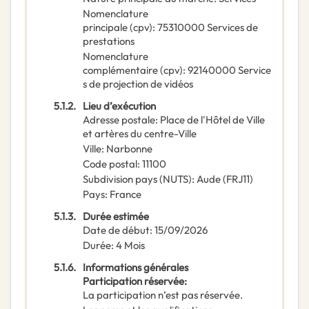
Nomenclature
principale
(
cpv
):
75310000
Services de
prestations
Nomenclature
complémentaire
(
cpv
):
92140000
Service
s de projection de vidéos
5.1.2.
Lieu d’exécution
Adresse postale
:
Place de l'Hôtel de Ville
et artères du centre-Ville
Ville
:
Narbonne
Code postal
:
11100
Subdivision pays (NUTS)
:
Aude
(
FRJ11
)
Pays
:
France
5.1.3.
Durée estimée
Date de début
:
15/09/2026
Durée
:
4
Mois
5.1.6.
Informations générales
Participation réservée
:
La participation n’est pas réservée.