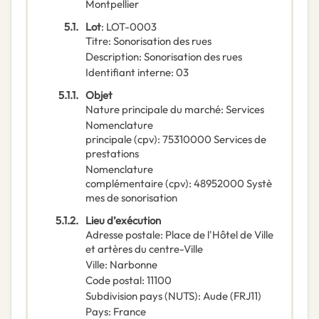
Montpellier
5.1.
Lot
:
LOT-0003
Titre
:
Sonorisation des rues
Description
:
Sonorisation des rues
Identifiant interne
:
03
5.1.1.
Objet
Nature principale du marché
:
Services
Nomenclature
principale
(
cpv
):
75310000
Services de
prestations
Nomenclature
complémentaire
(
cpv
):
48952000
Systè
mes de sonorisation
5.1.2.
Lieu d’exécution
Adresse postale
:
Place de l'Hôtel de Ville
et artères du centre-Ville
Ville
:
Narbonne
Code postal
:
11100
Subdivision pays (NUTS)
:
Aude
(
FRJ11
)
Pays
:
France