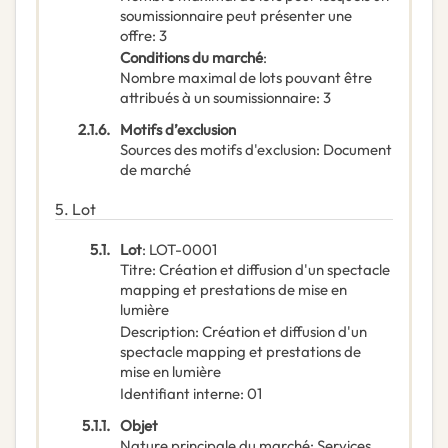
soumissionnaire peut présenter une
offre
:
3
Conditions du marché
:
Nombre maximal de lots pouvant être
attribués à un soumissionnaire
:
3
2.1.6.
Motifs d’exclusion
Sources des motifs d'exclusion
:
Document
de marché
5.
Lot
5.1.
Lot
:
LOT-0001
Titre
:
Création et diffusion d'un spectacle
mapping et prestations de mise en
lumière
Description
:
Création et diffusion d'un
spectacle mapping et prestations de
mise en lumière
Identifiant interne
:
01
5.1.1.
Objet
Nature principale du marché
:
Services