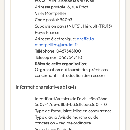
F0A2-1A64-510B8E18B76719B6
Adresse postale
:
6, rue Pitot
Ville
:
Montpellier
Code postal
:
34063
Subdivision pays (NUTS)
:
Hérault
(
FRJ13
)
Pays
:
France
Adresse électronique
:
greffe.ta-
montpellier@juradm.fr
Téléphone
:
0467548100
Télécopieur
:
0467547410
Rôles de cette organisation
:
Organisation qui fournit des précisions
concernant l’introduction des recours
Informations relatives à l’avis
Identifiant/version de l’avis
:
c5aa266e-
5a07-47de-a8b8-b33d1cbea3d0
-
01
Type de formulaire
:
Mise en concurrence
Type d’avis
:
Avis de marché ou de
concession – régime ordinaire
Sous-type d’avis
:
16