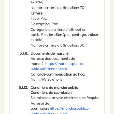
exacte)
Nombre critère d’attribution
:
70
Critère
:
Type
:
Prix
Description
:
Prix
Catégorie du critère d’attribution
poids
:
Pondération (pourcentage, valeur
exacte)
Nombre critère d’attribution
:
30
5.1.11.
Documents de marché
Adresse des documents de
marché
:
https://marchespublics-
aude.safetender.com
Canal de communication ad hoc
:
Nom
:
AW Solutions
5.1.12.
Conditions du marché public
Conditions de soumission
:
Soumission par voie électronique
:
Requise
Adresse de
soumission
:
https://marchespublics-
aude.safetender.com