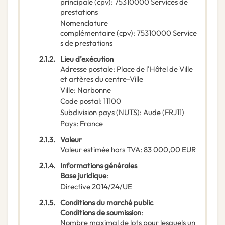
principale
(
cpv
):
75310000
Services de
prestations
Nomenclature
complémentaire
(
cpv
):
75310000
Service
s de prestations
2.1.2.
Lieu d’exécution
Adresse postale
:
Place de l'Hôtel de Ville
et artères du centre-Ville
Ville
:
Narbonne
Code postal
:
11100
Subdivision pays (NUTS)
:
Aude
(
FRJ11
)
Pays
:
France
2.1.3.
Valeur
Valeur estimée hors TVA
:
83 000,00
EUR
2.1.4.
Informations générales
Base juridique
:
Directive 2014/24/UE
2.1.5.
Conditions du marché public
Conditions de soumission
:
Nombre maximal de lots pour lesquels un