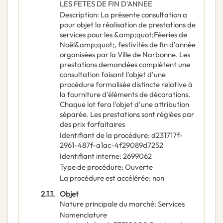
LES FETES DE FIN D'ANNEE
Description
:
La présente consultation a
pour objet la réalisation de prestations de
services pour les &amp;quot;Féeries de
Noël&amp;quot;, festivités de fin d'année
organisées par la Ville de Narbonne. Les
prestations demandées complètent une
consultation faisant l'objet d'une
procédure formalisée distincte relative à
la fourniture d'éléments de décorations.
Chaque lot fera l'objet d'une attribution
séparée. Les prestations sont réglées par
des prix forfaitaires
Identifiant de la procédure
:
d231717f-
2961-487f-a1ac-4f29089d7252
Identifiant interne
:
2699062
Type de procédure
:
Ouverte
La procédure est accélérée
:
non
2.1.1.
Objet
Nature principale du marché
:
Services
Nomenclature