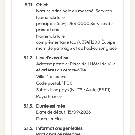
5.1.1.
Objet
Nature principale du marché
:
Services
Nomenclature
principale
(
cpv
):
75310000
Services de
prestations
Nomenclature
complémentaire
(
cpv
):
37411200
Équipe
ment de patinage et de hockey sur glace
5.1.2.
Lieu d’exécution
Adresse postale
:
Place de l'Hôtel de Ville
et artères du centre-Ville
Ville
:
Narbonne
Code postal
:
11100
Subdivision pays (NUTS)
:
Aude
(
FRJ11
)
Pays
:
France
5.1.3.
Durée estimée
Date de début
:
15/09/2026
Durée
:
4
Mois
5.1.6.
Informations générales
Participation réservée
: