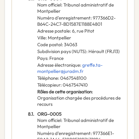
Nom officiel
:
Tribunal administratif de
Montpellier
Numéro d’enregistrement
:
977366D2-
B64C-24C7-BD1587E1188E4801
Adresse postale
:
6, rue Pitot
Ville
:
Montpellier
Code postal
:
34063
Subdivision pays (NUTS)
:
Hérault
(
FRJ13
)
Pays
:
France
Adresse électronique
:
greffe.ta-
montpellier@juradm.fr
Téléphone
:
0467548100
Télécopieur
:
0467547410
Rôles de cette organisation
:
Organisation chargée des procédures de
recours
8.1.
ORG-0005
Nom officiel
:
Tribunal administratif de
Montpellier
Numéro d’enregistrement
:
977366E1-