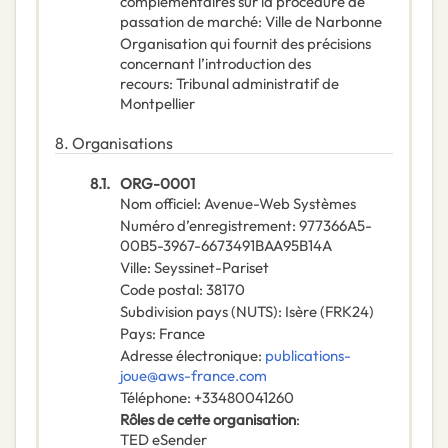
complémentaires sur la procédure de
passation de marché
:
Ville de Narbonne
Organisation qui fournit des précisions
concernant l’introduction des
recours
:
Tribunal administratif de
Montpellier
8.
Organisations
8.1.
ORG-0001
Nom officiel
:
Avenue-Web Systèmes
Numéro d’enregistrement
:
977366A5-
00B5-3967-6673491BAA95B14A
Ville
:
Seyssinet-Pariset
Code postal
:
38170
Subdivision pays (NUTS)
:
Isère
(
FRK24
)
Pays
:
France
Adresse électronique
:
publications-
joue@aws-france.com
Téléphone
:
+33480041260
Rôles de cette organisation
:
TED eSender