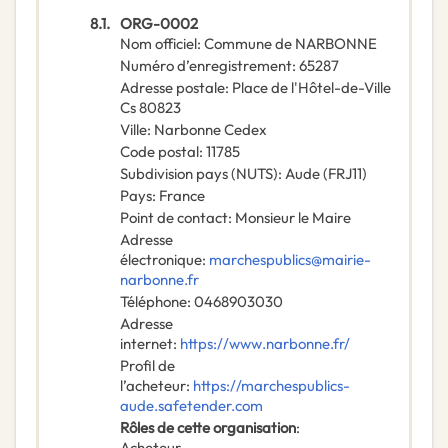
8.1.
ORG-0002
Nom officiel
:
Commune de NARBONNE
Numéro d’enregistrement
:
65287
Adresse postale
:
Place de l'Hôtel-de-Ville
Cs 80823
Ville
:
Narbonne Cedex
Code postal
:
11785
Subdivision pays (NUTS)
:
Aude
(
FRJ11
)
Pays
:
France
Point de contact
:
Monsieur le Maire
Adresse
électronique
:
marchespublics@mairie-
narbonne.fr
Téléphone
:
0468903030
Adresse
internet
:
https://www.narbonne.fr/
Profil de
l’acheteur
:
https://marchespublics-
aude.safetender.com
Rôles de cette organisation
:
Acheteur