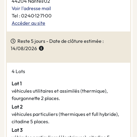
44204 Nantes·02
Voir l'adresse mail
Tel : 02·40·12·71·00
Accéder au site
Reste 5 jours - Date de clôture estimée :
14/08/2026
4 Lots
Lot 1
véhicules utilitaires et assimilés (thermique),
fourgonnette 2 places.
Lot 2
véhicules particuliers (thermiques et full hybride),
citadine 5 places.
Lot 3