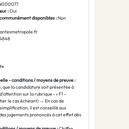
N000077
eur :
Oui
 communément disponibles :
Non
antesmetropole.fr
4848
te
elle - conditions / moyens de preuve :
, que la candidature soit présentée à
’attention sur la rubrique - « F1 –
cher le cas échéant) → En cas de
implification, il est conseillé aux
 des jugements prononcés à cet effet dès
nditions / moyens de preuve :
Chiffre