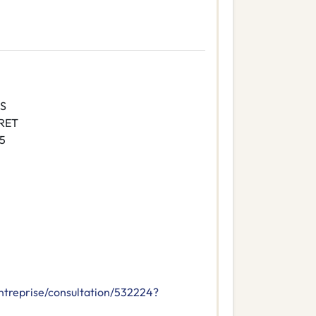
ES
IRET
5
ntreprise/consultation/532224?