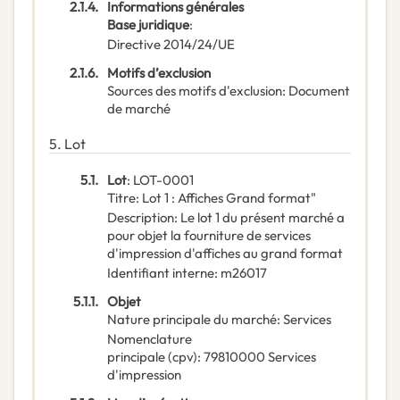
2.1.4.
Informations générales
Base juridique
:
Directive 2014/24/UE
2.1.6.
Motifs d’exclusion
Sources des motifs d'exclusion
:
Document
de marché
5.
Lot
5.1.
Lot
:
LOT-0001
Titre
:
Lot 1 : Affiches Grand format"
Description
:
Le lot 1 du présent marché a
pour objet la fourniture de services
d'impression d'affiches au grand format
Identifiant interne
:
m26017
5.1.1.
Objet
Nature principale du marché
:
Services
Nomenclature
principale
(
cpv
):
79810000
Services
d'impression