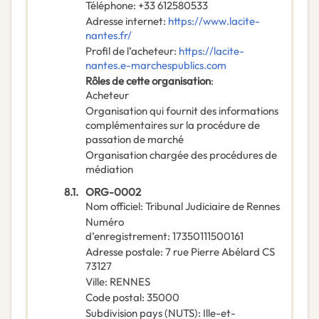
Téléphone
:
+33 612580533
Adresse internet
:
https://www.lacite-
nantes.fr/
Profil de l’acheteur
:
https://lacite-
nantes.e-marchespublics.com
Rôles de cette organisation
:
Acheteur
Organisation qui fournit des informations
complémentaires sur la procédure de
passation de marché
Organisation chargée des procédures de
médiation
8.1.
ORG-0002
Nom officiel
:
Tribunal Judiciaire de Rennes
Numéro
d’enregistrement
:
17350111500161
Adresse postale
:
7 rue Pierre Abélard CS
73127
Ville
:
RENNES
Code postal
:
35000
Subdivision pays (NUTS)
:
Ille-et-