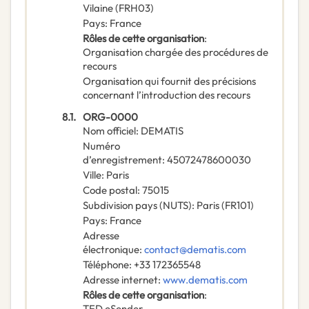
Vilaine
(
FRH03
)
Pays
:
France
Rôles de cette organisation
:
Organisation chargée des procédures de
recours
Organisation qui fournit des précisions
concernant l’introduction des recours
8.1.
ORG-0000
Nom officiel
:
DEMATIS
Numéro
d’enregistrement
:
45072478600030
Ville
:
Paris
Code postal
:
75015
Subdivision pays (NUTS)
:
Paris
(
FR101
)
Pays
:
France
Adresse
électronique
:
contact@dematis.com
Téléphone
:
+33 172365548
Adresse internet
:
www.dematis.com
Rôles de cette organisation
:
TED eSender