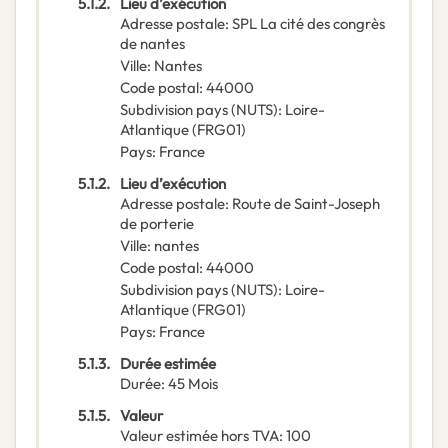
5.1.2.
Lieu d’exécution
Adresse postale
:
SPL La cité des congrès
de nantes
Ville
:
Nantes
Code postal
:
44000
Subdivision pays (NUTS)
:
Loire-
Atlantique
(
FRG01
)
Pays
:
France
5.1.2.
Lieu d’exécution
Adresse postale
:
Route de Saint-Joseph
de porterie
Ville
:
nantes
Code postal
:
44000
Subdivision pays (NUTS)
:
Loire-
Atlantique
(
FRG01
)
Pays
:
France
5.1.3.
Durée estimée
Durée
:
45
Mois
5.1.5.
Valeur
Valeur estimée hors TVA
:
100