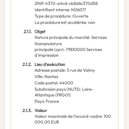
29df-4370-a4cd-cb8d6c370d58
Identifiant interne
:
M26017
Type de procédure
:
Ouverte
La procédure est accélérée
:
non
2.1.1.
Objet
Nature principale du marché
:
Services
Nomenclature
principale
(
cpv
):
79810000
Services
d'impression
2.1.2.
Lieu d’exécution
Adresse postale
:
5 rue de Valmy
Ville
:
Nantes
Code postal
:
44000
Subdivision pays (NUTS)
:
Loire-
Atlantique
(
FRG01
)
Pays
:
France
2.1.3.
Valeur
Valeur maximale de l’accord-cadre
:
100
000,00
EUR