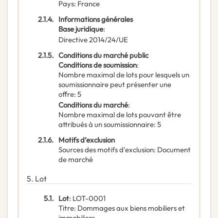
Pays
:
France
2.1.4.
Informations générales
Base juridique
:
Directive 2014/24/UE
2.1.5.
Conditions du marché public
Conditions de soumission
:
Nombre maximal de lots pour lesquels un
soumissionnaire peut présenter une
offre
:
5
Conditions du marché
:
Nombre maximal de lots pouvant être
attribués à un soumissionnaire
:
5
2.1.6.
Motifs d’exclusion
Sources des motifs d'exclusion
:
Document
de marché
5.
Lot
5.1.
Lot
:
LOT-0001
Titre
:
Dommages aux biens mobiliers et
immobiliers