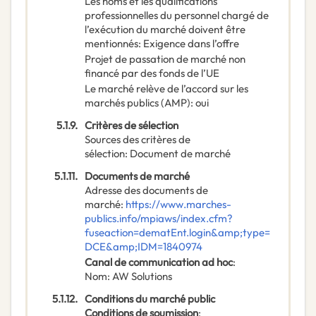
Les noms et les qualifications
professionnelles du personnel chargé de
l’exécution du marché doivent être
mentionnés
:
Exigence dans l’offre
Projet de passation de marché non
financé par des fonds de l’UE
Le marché relève de l’accord sur les
marchés publics (AMP)
:
oui
5.1.9.
Critères de sélection
Sources des critères de
sélection
:
Document de marché
5.1.11.
Documents de marché
Adresse des documents de
marché
:
https://www.marches-
publics.info/mpiaws/index.cfm?
fuseaction=dematEnt.login&amp;type=
DCE&amp;IDM=1840974
Canal de communication ad hoc
:
Nom
:
AW Solutions
5.1.12.
Conditions du marché public
Conditions de soumission
: