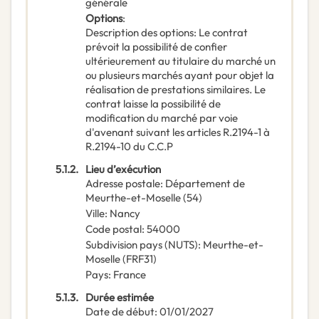
générale
Options
:
Description des options
:
Le contrat
prévoit la possibilité de confier
ultérieurement au titulaire du marché un
ou plusieurs marchés ayant pour objet la
réalisation de prestations similaires. Le
contrat laisse la possibilité de
modification du marché par voie
d'avenant suivant les articles R.2194-1 à
R.2194-10 du C.C.P
5.1.2.
Lieu d’exécution
Adresse postale
:
Département de
Meurthe-et-Moselle (54)
Ville
:
Nancy
Code postal
:
54000
Subdivision pays (NUTS)
:
Meurthe-et-
Moselle
(
FRF31
)
Pays
:
France
5.1.3.
Durée estimée
Date de début
:
01/01/2027