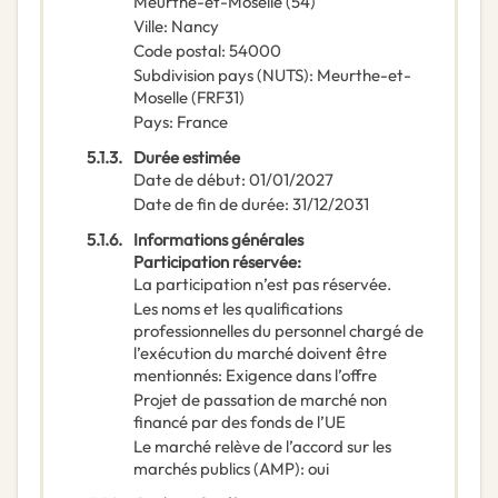
Meurthe-et-Moselle (54)
Ville
:
Nancy
Code postal
:
54000
Subdivision pays (NUTS)
:
Meurthe-et-
Moselle
(
FRF31
)
Pays
:
France
5.1.3.
Durée estimée
Date de début
:
01/01/2027
Date de fin de durée
:
31/12/2031
5.1.6.
Informations générales
Participation réservée
:
La participation n’est pas réservée.
Les noms et les qualifications
professionnelles du personnel chargé de
l’exécution du marché doivent être
mentionnés
:
Exigence dans l’offre
Projet de passation de marché non
financé par des fonds de l’UE
Le marché relève de l’accord sur les
marchés publics (AMP)
:
oui