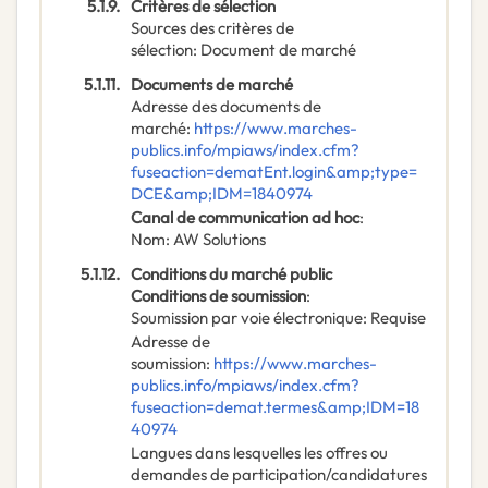
5.1.9.
Critères de sélection
Sources des critères de
sélection
:
Document de marché
5.1.11.
Documents de marché
Adresse des documents de
marché
:
https://www.marches-
publics.info/mpiaws/index.cfm?
fuseaction=dematEnt.login&amp;type=
DCE&amp;IDM=1840974
Canal de communication ad hoc
:
Nom
:
AW Solutions
5.1.12.
Conditions du marché public
Conditions de soumission
:
Soumission par voie électronique
:
Requise
Adresse de
soumission
:
https://www.marches-
publics.info/mpiaws/index.cfm?
fuseaction=demat.termes&amp;IDM=18
40974
Langues dans lesquelles les offres ou
demandes de participation/candidatures