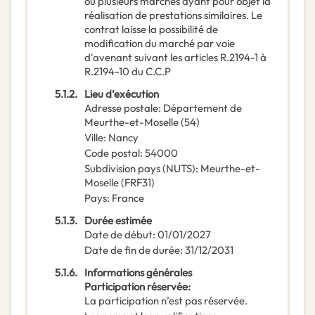
ou plusieurs marchés ayant pour objet la
réalisation de prestations similaires. Le
contrat laisse la possibilité de
modification du marché par voie
d'avenant suivant les articles R.2194-1 à
R.2194-10 du C.C.P
5.1.2.
Lieu d’exécution
Adresse postale
:
Département de
Meurthe-et-Moselle (54)
Ville
:
Nancy
Code postal
:
54000
Subdivision pays (NUTS)
:
Meurthe-et-
Moselle
(
FRF31
)
Pays
:
France
5.1.3.
Durée estimée
Date de début
:
01/01/2027
Date de fin de durée
:
31/12/2031
5.1.6.
Informations générales
Participation réservée
:
La participation n’est pas réservée.