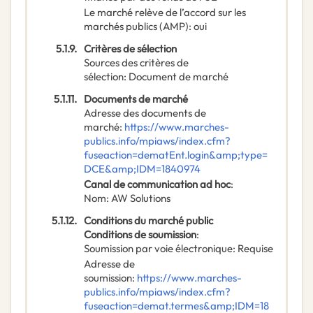
Le marché relève de l’accord sur les
marchés publics (AMP)
:
oui
5.1.9.
Critères de sélection
Sources des critères de
sélection
:
Document de marché
5.1.11.
Documents de marché
Adresse des documents de
marché
:
https://www.marches-
publics.info/mpiaws/index.cfm?
fuseaction=dematEnt.login&amp;type=
DCE&amp;IDM=1840974
Canal de communication ad hoc
:
Nom
:
AW Solutions
5.1.12.
Conditions du marché public
Conditions de soumission
:
Soumission par voie électronique
:
Requise
Adresse de
soumission
:
https://www.marches-
publics.info/mpiaws/index.cfm?
fuseaction=demat.termes&amp;IDM=18