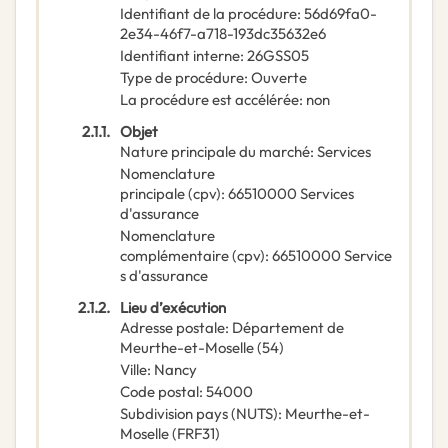
Identifiant de la procédure
:
56d69fa0-
2e34-46f7-a718-193dc35632e6
Identifiant interne
:
26GSS05
Type de procédure
:
Ouverte
La procédure est accélérée
:
non
2.1.1.
Objet
Nature principale du marché
:
Services
Nomenclature
principale
(
cpv
):
66510000
Services
d'assurance
Nomenclature
complémentaire
(
cpv
):
66510000
Service
s d'assurance
2.1.2.
Lieu d’exécution
Adresse postale
:
Département de
Meurthe-et-Moselle (54)
Ville
:
Nancy
Code postal
:
54000
Subdivision pays (NUTS)
:
Meurthe-et-
Moselle
(
FRF31
)