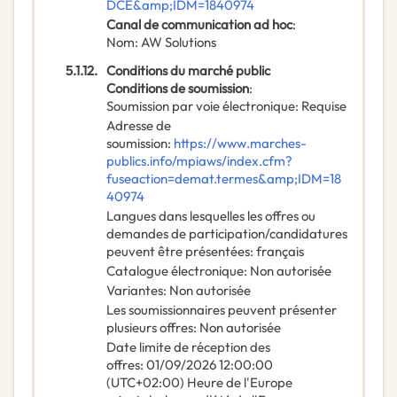
DCE&amp;IDM=1840974
Canal de communication ad hoc
:
Nom
:
AW Solutions
5.1.12.
Conditions du marché public
Conditions de soumission
:
Soumission par voie électronique
:
Requise
Adresse de
soumission
:
https://www.marches-
publics.info/mpiaws/index.cfm?
fuseaction=demat.termes&amp;IDM=18
40974
Langues dans lesquelles les offres ou
demandes de participation/candidatures
peuvent être présentées
:
français
Catalogue électronique
:
Non autorisée
Variantes
:
Non autorisée
Les soumissionnaires peuvent présenter
plusieurs offres
:
Non autorisée
Date limite de réception des
offres
:
01/09/2026
12:00:00
(UTC+02:00) Heure de l'Europe