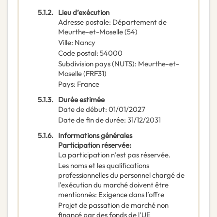
5.1.2.
Lieu d’exécution
Adresse postale
:
Département de
Meurthe-et-Moselle (54)
Ville
:
Nancy
Code postal
:
54000
Subdivision pays (NUTS)
:
Meurthe-et-
Moselle
(
FRF31
)
Pays
:
France
5.1.3.
Durée estimée
Date de début
:
01/01/2027
Date de fin de durée
:
31/12/2031
5.1.6.
Informations générales
Participation réservée
:
La participation n’est pas réservée.
Les noms et les qualifications
professionnelles du personnel chargé de
l’exécution du marché doivent être
mentionnés
:
Exigence dans l’offre
Projet de passation de marché non
financé par des fonds de l’UE