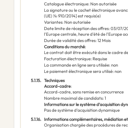
Catalogue électronique
:
Non autorisée
La signature ou le cachet électronique avanc
(UE) № 910/2014] est requis(e)
Variantes
:
Non autorisée
Date limite de réception des offres
:
03/07/2
l'Europe centrale, heure d'été de l'Europe oc
Durée de validité des offres
:
12
Mois
Conditions du marché
:
Le contrat doit être exécuté dans le cadre
Facturation électronique
:
Requise
La commande en ligne sera utilisée
:
non
Le paiement électronique sera utilisé
:
non
5.1.15.
Techniques
Accord-cadre
:
Accord-cadre, sans remise en concurrence
Nombre maximal de candidats
:
1
Informations sur le système d’acquisition d
Pas de système d’acquisition dynamique
5.1.16.
Informations complémentaires, médiation et
Organisation chargée des procédures de rec