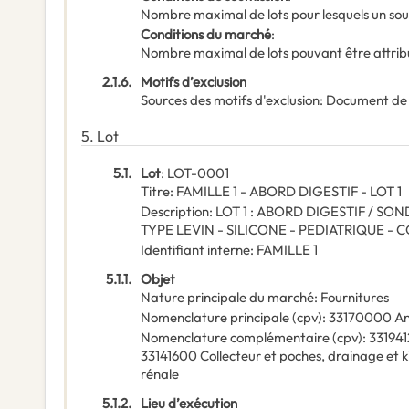
Nombre maximal de lots pour lesquels un sou
Conditions du marché
:
Nombre maximal de lots pouvant être attribu
2.1.6.
Motifs d’exclusion
Sources des motifs d'exclusion
:
Document de
5.
Lot
5.1.
Lot
:
LOT-0001
Titre
:
FAMILLE 1 - ABORD DIGESTIF - LOT 1
Description
:
LOT 1 : ABORD DIGESTIF / 
TYPE LEVIN - SILICONE - PEDIATRIQUE 
Identifiant interne
:
FAMILLE 1
5.1.1.
Objet
Nature principale du marché
:
Fournitures
Nomenclature principale
(
cpv
):
33170000
An
Nomenclature complémentaire
(
cpv
):
33194
33141600
Collecteur et poches, drainage et k
rénale
5.1.2.
Lieu d’exécution