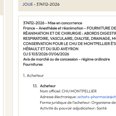
JOUE
- 374112-2026
374112-2026 - Mise en concurrence
France – Anesthésie et réanimation – FOURNITURE
RÉANIMATION ET DE CHIRURGIE : ABORDS DIGESTI
RESPIRATOIRE, VASCULAIRE, DIALYSE, DRAINAGE,
CONSERVATION POUR LE CHU DE MONTPELLIER ÉTA
HÉRAULT ET DU SUD AVEYRON
OJ S 103/2026 01/06/2026
Avis de marché ou de concession – régime ordinaire
Fournitures
1.
Acheteur
1.1.
Acheteur
Nom officiel
:
CHU MONTPELLIER
Adresse électronique
:
achats-pharmacie@chu
Forme juridique de l’acheteur
:
Organisme de 
Activité du pouvoir adjudicateur
:
Santé