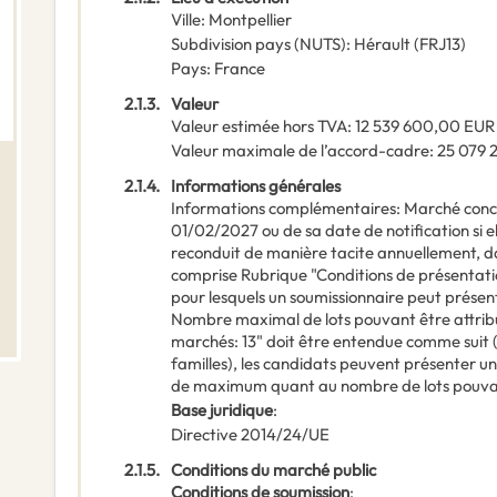
Ville
:
Montpellier
Subdivision pays (NUTS)
:
Hérault
(
FRJ13
)
Pays
:
France
2.1.3.
Valeur
Valeur estimée hors TVA
:
12 539 600,00
EUR
Valeur maximale de l’accord-cadre
:
25 079 
2.1.4.
Informations générales
Informations complémentaires
:
Marché concl
01/02/2027 ou de sa date de notification si 
reconduit de manière tacite annuellement, da
comprise Rubrique "Conditions de présentat
pour lesquels un soumissionnaire peut présen
Nombre maximal de lots pouvant être attribu
marchés: 13" doit être entendue comme suit (
familles), les candidats peuvent présenter une 
de maximum quant au nombre de lots pouvant
Base juridique
:
Directive 2014/24/UE
2.1.5.
Conditions du marché public
Conditions de soumission
: