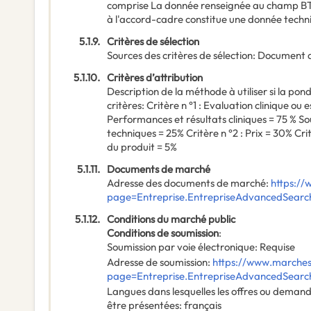
comprise La donnée renseignée au champ B
à l'accord-cadre constitue une donnée techni
5.1.9.
Critères de sélection
Sources des critères de sélection
:
Document 
5.1.10.
Critères d’attribution
Description de la méthode à utiliser si la po
critères
:
Critère n °1 : Evaluation clinique ou es
Performances et résultats cliniques = 75 % So
techniques = 25% Critère n °2 : Prix = 30% C
du produit = 5%
5.1.11.
Documents de marché
Adresse des documents de marché
:
https://
page=Entreprise.EntrepriseAdvancedSear
5.1.12.
Conditions du marché public
Conditions de soumission
:
Soumission par voie électronique
:
Requise
Adresse de soumission
:
https://www.marches-
page=Entreprise.EntrepriseAdvancedSear
Langues dans lesquelles les offres ou deman
être présentées
:
français