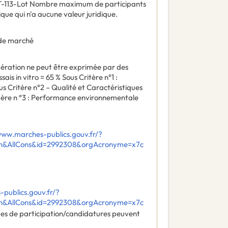
T-113-Lot Nombre maximum de participants
que qui n'a aucune valeur juridique.
de marché
ndération ne peut être exprimée par des
sais in vitro = 65 % Sous Critère n°1 :
us Critère n°2 – Qualité et Caractéristiques
ritère n °3 : Performance environnementale
www.marches-publics.gouv.fr/?
ch&AllCons&id=2992308&orgAcronyme=x7c
publics.gouv.fr/?
ch&AllCons&id=2992308&orgAcronyme=x7c
des de participation/candidatures peuvent