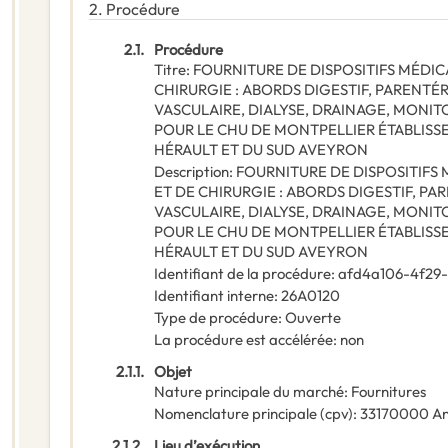
2.
Procédure
2.1.
Procédure
Titre
:
FOURNITURE DE DISPOSITIFS MÉDIC
CHIRURGIE : ABORDS DIGESTIF, PARENTÉR
VASCULAIRE, DIALYSE, DRAINAGE, MONI
POUR LE CHU DE MONTPELLIER ÉTABLISS
HÉRAULT ET DU SUD AVEYRON
Description
:
FOURNITURE DE DISPOSITIFS
ET DE CHIRURGIE : ABORDS DIGESTIF, PA
VASCULAIRE, DIALYSE, DRAINAGE, MONI
POUR LE CHU DE MONTPELLIER ÉTABLISS
HÉRAULT ET DU SUD AVEYRON
Identifiant de la procédure
:
afd4a106-4f29-
Identifiant interne
:
26A0120
Type de procédure
:
Ouverte
La procédure est accélérée
:
non
2.1.1.
Objet
Nature principale du marché
:
Fournitures
Nomenclature principale
(
cpv
):
33170000
An
2.1.2.
Lieu d’exécution