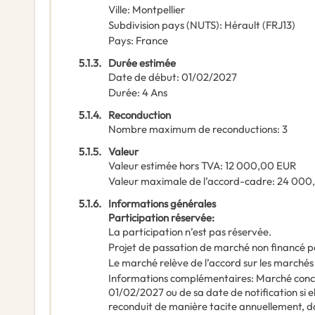
Ville
:
Montpellier
Subdivision pays (NUTS)
:
Hérault
(
FRJ13
)
Pays
:
France
5.1.3.
Durée estimée
Date de début
:
01/02/2027
Durée
:
4
Ans
5.1.4.
Reconduction
Nombre maximum de reconductions
:
3
5.1.5.
Valeur
Valeur estimée hors TVA
:
12 000,00
EUR
Valeur maximale de l’accord-cadre
:
24 000
5.1.6.
Informations générales
Participation réservée
:
La participation n’est pas réservée.
Projet de passation de marché non financé p
Le marché relève de l’accord sur les marchés
Informations complémentaires
:
Marché concl
01/02/2027 ou de sa date de notification si 
reconduit de manière tacite annuellement, da