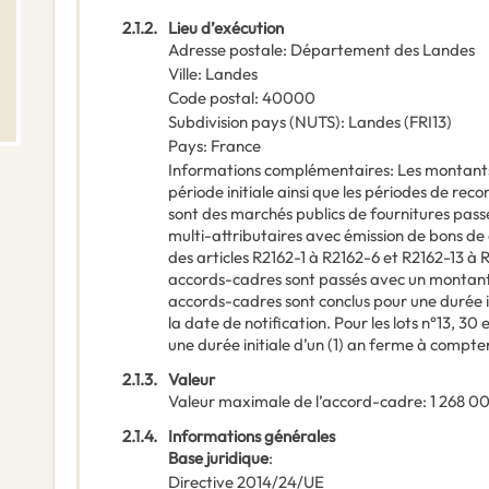
2.1.2.
Lieu d’exécution
Adresse postale
:
Département des Landes
Ville
:
Landes
Code postal
:
40000
Subdivision pays (NUTS)
:
Landes
(
FRI13
)
Pays
:
France
Informations complémentaires
:
Les montant
période initiale ainsi que les périodes de re
sont des marchés publics de fournitures pas
multi-attributaires avec émission de bons 
des articles R2162-1 à R2162-6 et R2162-13 à R
accords-cadres sont passés avec un montant m
accords-cadres sont conclus pour une durée i
la date de notification. Pour les lots n°13, 30
une durée initiale d’un (1) an ferme à compter
2.1.3.
Valeur
Valeur maximale de l’accord-cadre
:
1 268 0
2.1.4.
Informations générales
Base juridique
:
Directive 2014/24/UE