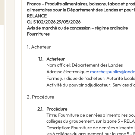
France – Produits alimentaires, boissons, tabac et pro
alimentaires pour le Département des Landes et pour le
RELANCE
OJ S 102/2026 29/05/2026
Avis de marché ou de concession – régime ordinaire
Fournitures
1.
Acheteur
1.1.
Acheteur
Nom officiel
:
Département des Landes
Adresse électronique
:
marchespublics@lande
Forme juridique de l’acheteur
:
Autorité local
Activité du pouvoir adjudicateur
:
Services d’
2.
Procédure
2.1.
Procédure
Titre
:
Fourniture de denrées alimentaires po
collèges du groupement, sur la zone 5 - RE
Description
:
Fourniture de denrées alimenta
les 6 collèges du groupement, sur la zone 5 -