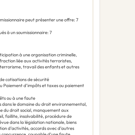
missionnaire peut présenter une offre
:
7
és à un soumissionnaire
:
7
ticipation à une organisation criminelle,
fraction liée aux activités terroristes,
errorisme, travail des enfants et autres
de cotisations de sécurité
au Paiement d’impôts et taxes ou paiement
érêts ou à une faute
 dans le domaine du droit environnemental,
e du droit social, manquement aux
, faillite, insolvabilité, procédure de
révue dans la législation nationale, biens
tion d’activités, accords avec d’autres
a concurrence, coupable d’une faute