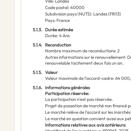
Ville
:
Landes
Code postal
:
40000
Subdivision pays (NUTS)
:
Landes
(
FRI13
)
Pays
:
France
5.1.3.
Durée estimée
Durée
:
4
Ans
5.1.4.
Reconduction
Nombre maximum de reconductions
:
2
Autres informations sur le renouvellement
:
D
renouvelable tacitement deux fois un an.
5.1.5.
Valeur
Valeur maximale de l’accord-cadre
:
64 000
5.1.6.
Informations générales
Participation réservée
:
La participation n’est pas réservée.
Projet de passation de marché non financé p
Le marché relève de l’accord sur les marchés
Le marché en question convient aussi aux pe
Informations relatives aux avis antérieurs
:
Identifiant de l’avis antérieur
:
859963-2025