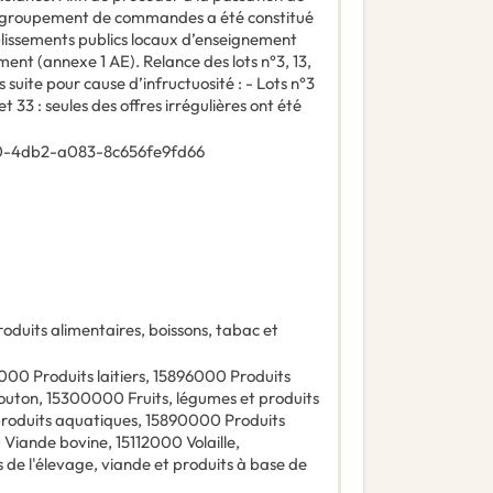
n groupement de commandes a été constitué
lissements publics locaux d’enseignement
ment (annexe 1 AE). Relance des lots n°3, 13,
s suite pour cause d’infructuosité : - Lots n°3
et 33 : seules des offres irrégulières ont été
-4db2-a083-8c656fe9fd66
roduits alimentaires, boissons, tabac et
0000
Produits laitiers
,
15896000
Produits
outon
,
15300000
Fruits, légumes et produits
produits aquatiques
,
15890000
Produits
0
Viande bovine
,
15112000
Volaille
,
 de l'élevage, viande et produits à base de