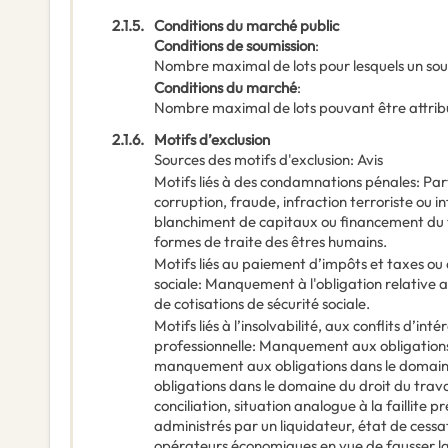
2.1.5.
Conditions du marché public
Conditions de soumission
:
Nombre maximal de lots pour lesquels un sou
Conditions du marché
:
Nombre maximal de lots pouvant être attribu
2.1.6.
Motifs d’exclusion
Sources des motifs d'exclusion
:
Avis
Motifs liés à des condamnations pénales
:
Par
corruption, fraude, infraction terroriste ou in
blanchiment de capitaux ou financement du t
formes de traite des êtres humains.
Motifs liés au paiement d’impôts et taxes ou 
sociale
:
Manquement à l'obligation relative 
de cotisations de sécurité sociale.
Motifs liés à l’insolvabilité, aux conflits d’int
professionnelle
:
Manquement aux obligations
manquement aux obligations dans le domain
obligations dans le domaine du droit du travail
conciliation, situation analogue à la faillite p
administrés par un liquidateur, état de cessa
opérateurs économiques en vue de fausser l