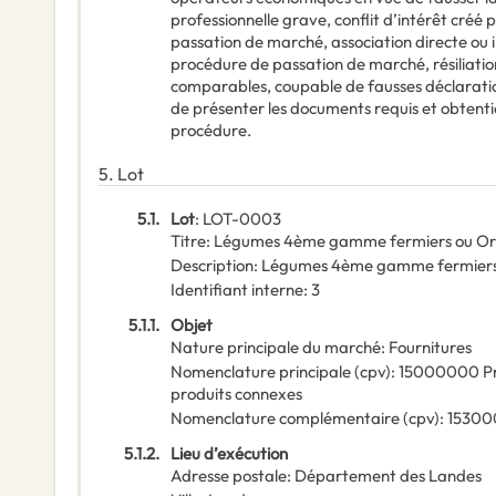
professionnelle grave, conflit d’intérêt créé 
passation de marché, association directe ou i
procédure de passation de marché, résiliati
comparables, coupable de fausses déclaration
de présenter les documents requis et obtentio
procédure.
5.
Lot
5.1.
Lot
:
LOT-0003
Titre
:
Légumes 4ème gamme fermiers ou Org
Description
:
Légumes 4ème gamme fermiers 
Identifiant interne
:
3
5.1.1.
Objet
Nature principale du marché
:
Fournitures
Nomenclature principale
(
cpv
):
15000000
P
produits connexes
Nomenclature complémentaire
(
cpv
):
1530
5.1.2.
Lieu d’exécution
Adresse postale
:
Département des Landes