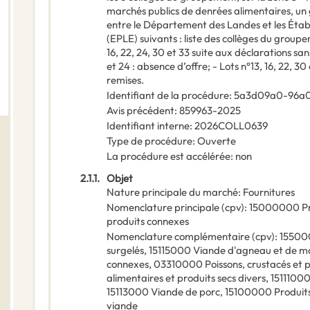
marchés publics de denrées alimentaires, u
entre le Département des Landes et les Étab
(EPLE) suivants : liste des collèges du groupe
16, 22, 24, 30 et 33 suite aux déclarations san
et 24 : absence d’offre; - Lots n°13, 16, 22, 30 
remises.
Identifiant de la procédure
:
5a3d09a0-96a0
Avis précédent
:
859963-2025
Identifiant interne
:
2026COLL0639
Type de procédure
:
Ouverte
La procédure est accélérée
:
non
2.1.1.
Objet
Nature principale du marché
:
Fournitures
Nomenclature principale
(
cpv
):
15000000
P
produits connexes
Nomenclature complémentaire
(
cpv
):
1550
surgelés
,
15115000
Viande d'agneau et de m
connexes
,
03310000
Poissons, crustacés et 
alimentaires et produits secs divers
,
1511100
15113000
Viande de porc
,
15100000
Produits
viande