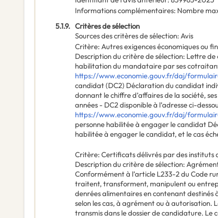
Informations complémentaires
:
Nombre maxim
5.1.9.
Critères de sélection
Sources des critères de sélection
:
Avis
Critère
:
Autres exigences économiques ou fi
Description du critère de sélection
:
Lettre de
habilitation du mandataire par ses cotraitants
https://www.economie.gouv.fr/daj/formulai
candidat (DC2) Déclaration du candidat ind
donnant le chiffre d’affaires de la société, se
années - DC2 disponible à l’adresse ci-dessou
https://www.economie.gouv.fr/daj/formulai
personne habilitée à engager le candidat Déc
habilitée à engager le candidat, et le cas éc
Critère
:
Certificats délivrés par des instituts 
Description du critère de sélection
:
Agrément 
Conformément à l’article L233-2 du Code rura
traitent, transforment, manipulent ou entrep
denrées alimentaires en contenant destinés
selon les cas, à agrément ou à autorisation.
transmis dans le dossier de candidature. Le 