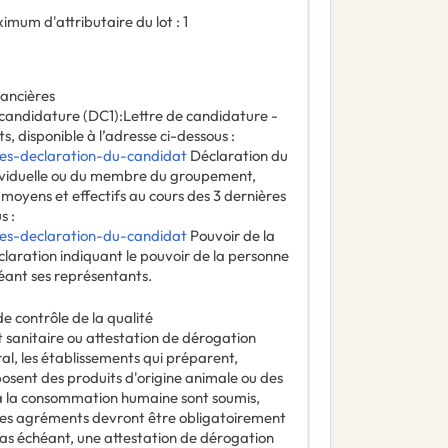
um d'attributaire du lot : 1
nancières
 candidature (DC1):Lettre de candidature -
, disponible à l’adresse ci-dessous :
res-declaration-du-candidat
Déclaration du
ividuelle ou du membre du groupement,
s moyens et effectifs au cours des 3 dernières
s :
res-declaration-du-candidat
Pouvoir de la
laration indiquant le pouvoir de la personne
héant ses représentants.
de contrôle de la qualité
sanitaire ou attestation de dérogation
l, les établissements qui préparent,
osent des produits d'origine animale ou des
 à la consommation humaine sont soumis,
 Les agréments devront être obligatoirement
cas échéant, une attestation de dérogation