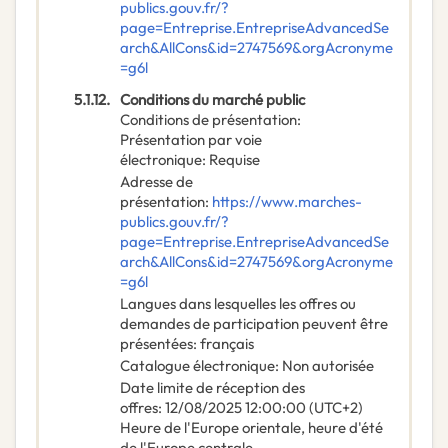
publics.gouv.fr/?
page=Entreprise.EntrepriseAdvancedSe
arch&AllCons&id=2747569&orgAcronyme
=g6l
5.1.12.
Conditions du marché public
Conditions de présentation
:
Présentation par voie
électronique
:
Requise
Adresse de
présentation
:
https://www.marches-
publics.gouv.fr/?
page=Entreprise.EntrepriseAdvancedSe
arch&AllCons&id=2747569&orgAcronyme
=g6l
Langues dans lesquelles les offres ou
demandes de participation peuvent être
présentées
:
français
Catalogue électronique
:
Non autorisée
Date limite de réception des
offres
:
12/08/2025
12:00:00 (UTC+2)
Heure de l'Europe orientale, heure d'été
de l'Europe centrale