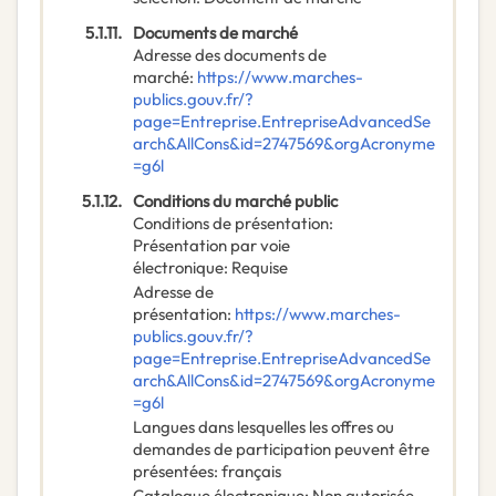
5.1.11.
Documents de marché
Adresse des documents de
marché
:
https://www.marches-
publics.gouv.fr/?
page=Entreprise.EntrepriseAdvancedSe
arch&AllCons&id=2747569&orgAcronyme
=g6l
5.1.12.
Conditions du marché public
Conditions de présentation
:
Présentation par voie
électronique
:
Requise
Adresse de
présentation
:
https://www.marches-
publics.gouv.fr/?
page=Entreprise.EntrepriseAdvancedSe
arch&AllCons&id=2747569&orgAcronyme
=g6l
Langues dans lesquelles les offres ou
demandes de participation peuvent être
présentées
:
français
Catalogue électronique
:
Non autorisée