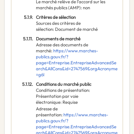
Le marché relève de l’accord sur les
marchés publics (AMP)
:
non
5.1.9.
Critères de sélection
Sources des critères de
sélection
:
Document de marché
5.1.11.
Documents de marché
Adresse des documents de
marché
:
https://www.marches-
publics.gouv.fr/?
page=Entreprise.EntrepriseAdvancedSe
arch&AllCons&id=2747569&orgAcronyme
=g6l
5.1.12.
Conditions du marché public
Conditions de présentation
:
Présentation par voie
électronique
:
Requise
Adresse de
présentation
:
https://www.marches-
publics.gouv.fr/?
page=Entreprise.EntrepriseAdvancedSe
arch&AllCons&id=2747569&orgAcronyme