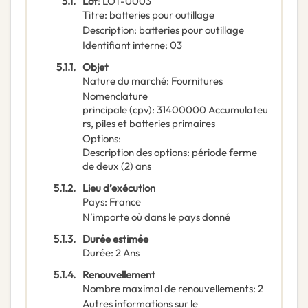
5.1.
Lot
:
LOT-0003
Titre
:
batteries pour outillage
Description
:
batteries pour outillage
Identifiant interne
:
03
5.1.1.
Objet
Nature du marché
:
Fournitures
Nomenclature
principale
(
cpv
):
31400000
Accumulateu
rs, piles et batteries primaires
Options
:
Description des options
:
période ferme
de deux (2) ans
5.1.2.
Lieu d’exécution
Pays
:
France
N’importe où dans le pays donné
5.1.3.
Durée estimée
Durée
:
2
Ans
5.1.4.
Renouvellement
Nombre maximal de renouvellements
:
2
Autres informations sur le