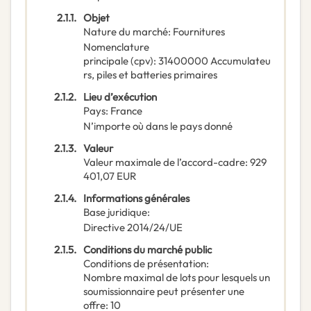
2.1.1.
Objet
Nature du marché
:
Fournitures
Nomenclature
principale
(
cpv
):
31400000
Accumulateu
rs, piles et batteries primaires
2.1.2.
Lieu d’exécution
Pays
:
France
N’importe où dans le pays donné
2.1.3.
Valeur
Valeur maximale de l’accord-cadre
:
929
401,07
EUR
2.1.4.
Informations générales
Base juridique
:
Directive 2014/24/UE
2.1.5.
Conditions du marché public
Conditions de présentation
:
Nombre maximal de lots pour lesquels un
soumissionnaire peut présenter une
offre
:
10