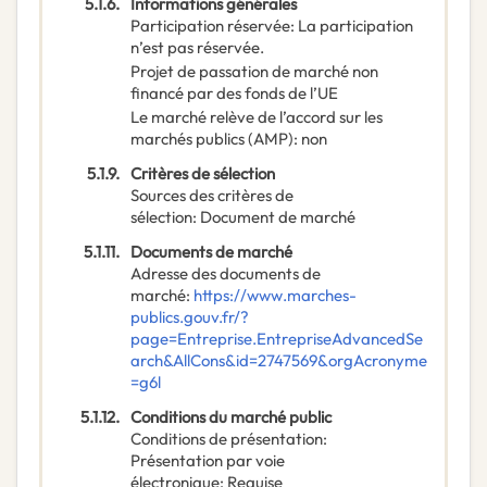
5.1.6.
Informations générales
Participation réservée
:
La participation
n’est pas réservée.
Projet de passation de marché non
financé par des fonds de l’UE
Le marché relève de l’accord sur les
marchés publics (AMP)
:
non
5.1.9.
Critères de sélection
Sources des critères de
sélection
:
Document de marché
5.1.11.
Documents de marché
Adresse des documents de
marché
:
https://www.marches-
publics.gouv.fr/?
page=Entreprise.EntrepriseAdvancedSe
arch&AllCons&id=2747569&orgAcronyme
=g6l
5.1.12.
Conditions du marché public
Conditions de présentation
:
Présentation par voie
électronique
:
Requise