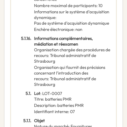
Nombre maximal de participants
:
10
Informations sur le système d’acquisition
dynamique
:
Pas de système d’acquisition dynamique
Enchère électronique
:
non
5.1.16.
Informations complémentaires,
médiation et réexamen
Organisation chargée des procédures de
recours
:
Tribunal administratif de
Strasbourg
Organisation qui fournit des précisions
concernant l’introduction des
recours
:
Tribunal administratif de
Strasbourg
5.1.
Lot
:
LOT-0007
Titre
:
batteries PMR
Description
:
batteries PMR
Identifiant interne
:
07
5.1.1.
Objet
Nature du marché
:
Fournitures