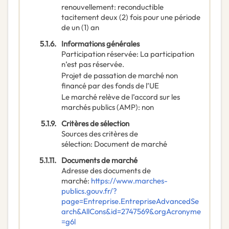
renouvellement
:
reconductible
tacitement deux (2) fois pour une période
de un (1) an
5.1.6.
Informations générales
Participation réservée
:
La participation
n’est pas réservée.
Projet de passation de marché non
financé par des fonds de l’UE
Le marché relève de l’accord sur les
marchés publics (AMP)
:
non
5.1.9.
Critères de sélection
Sources des critères de
sélection
:
Document de marché
5.1.11.
Documents de marché
Adresse des documents de
marché
:
https://www.marches-
publics.gouv.fr/?
page=Entreprise.EntrepriseAdvancedSe
arch&AllCons&id=2747569&orgAcronyme
=g6l