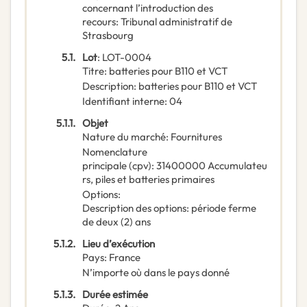
concernant l’introduction des
recours
:
Tribunal administratif de
Strasbourg
5.1.
Lot
:
LOT-0004
Titre
:
batteries pour B110 et VCT
Description
:
batteries pour B110 et VCT
Identifiant interne
:
04
5.1.1.
Objet
Nature du marché
:
Fournitures
Nomenclature
principale
(
cpv
):
31400000
Accumulateu
rs, piles et batteries primaires
Options
:
Description des options
:
période ferme
de deux (2) ans
5.1.2.
Lieu d’exécution
Pays
:
France
N’importe où dans le pays donné
5.1.3.
Durée estimée