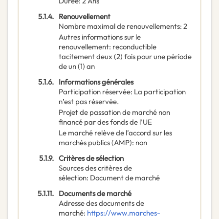
Durée
:
2
Ans
5.1.4.
Renouvellement
Nombre maximal de renouvellements
:
2
Autres informations sur le
renouvellement
:
reconductible
tacitement deux (2) fois pour une période
de un (1) an
5.1.6.
Informations générales
Participation réservée
:
La participation
n’est pas réservée.
Projet de passation de marché non
financé par des fonds de l’UE
Le marché relève de l’accord sur les
marchés publics (AMP)
:
non
5.1.9.
Critères de sélection
Sources des critères de
sélection
:
Document de marché
5.1.11.
Documents de marché
Adresse des documents de
marché
:
https://www.marches-