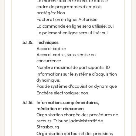
Le marché doit être exécuté dans le
cadre de programmes d’emplois
protégés
:
Non
Facturation en ligne
:
Autorisée
La commande en ligne sera utilisée
:
oui
Le paiement en ligne sera utilisé
:
oui
5.1.15.
Techniques
Accord-cadre
:
Accord-cadre, sans remise en
concurrence
Nombre maximal de participants
:
10
Informations sur le système d’acquisition
dynamique
:
Pas de système d’acquisition dynamique
Enchère électronique
:
non
5.1.16.
Informations complémentaires,
médiation et réexamen
Organisation chargée des procédures de
recours
:
Tribunal administratif de
Strasbourg
Organisation qui fournit des précisions