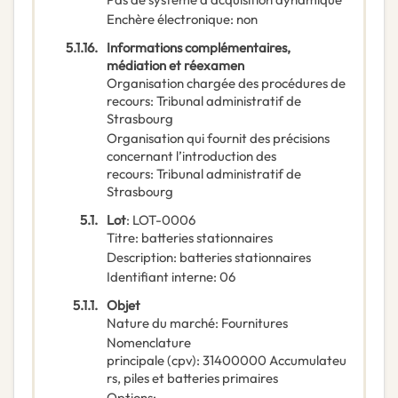
Enchère électronique
:
non
5.1.16.
Informations complémentaires,
médiation et réexamen
Organisation chargée des procédures de
recours
:
Tribunal administratif de
Strasbourg
Organisation qui fournit des précisions
concernant l’introduction des
recours
:
Tribunal administratif de
Strasbourg
5.1.
Lot
:
LOT-0006
Titre
:
batteries stationnaires
Description
:
batteries stationnaires
Identifiant interne
:
06
5.1.1.
Objet
Nature du marché
:
Fournitures
Nomenclature
principale
(
cpv
):
31400000
Accumulateu
rs, piles et batteries primaires
Options
: