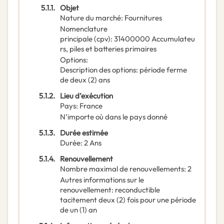
5.1.1.
Objet
Nature du marché
:
Fournitures
Nomenclature
principale
(
cpv
):
31400000
Accumulateu
rs, piles et batteries primaires
Options
:
Description des options
:
période ferme
de deux (2) ans
5.1.2.
Lieu d’exécution
Pays
:
France
N’importe où dans le pays donné
5.1.3.
Durée estimée
Durée
:
2
Ans
5.1.4.
Renouvellement
Nombre maximal de renouvellements
:
2
Autres informations sur le
renouvellement
:
reconductible
tacitement deux (2) fois pour une période
de un (1) an