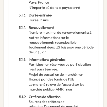
Pays
:
France
N’importe où dans le pays donné
5.1.3.
Durée estimée
Durée
:
2
Ans
5.1.4.
Renouvellement
Nombre maximal de renouvellements
:
2
Autres informations sur le
renouvellement
:
reconductible
tacitement deux (2) fois pour une période
de un (1) an
5.1.6.
Informations générales
Participation réservée
:
La participation
n’est pas réservée.
Projet de passation de marché non
financé par des fonds de l’UE
Le marché relève de l’accord sur les
marchés publics (AMP)
:
non
5.1.9.
Critères de sélection
Sources des critères de
sélection
:
Document de marché