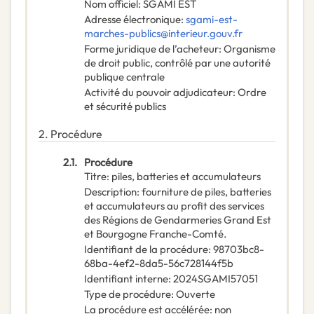
Nom officiel
:
SGAMI EST
Adresse électronique
:
sgami-est-
marches-publics@interieur.gouv.fr
Forme juridique de l’acheteur
:
Organisme
de droit public, contrôlé par une autorité
publique centrale
Activité du pouvoir adjudicateur
:
Ordre
et sécurité publics
2.
Procédure
2.1.
Procédure
Titre
:
piles, batteries et accumulateurs
Description
:
fourniture de piles, batteries
et accumulateurs au profit des services
des Régions de Gendarmeries Grand Est
et Bourgogne Franche-Comté.
Identifiant de la procédure
:
98703bc8-
68ba-4ef2-8da5-56c728144f5b
Identifiant interne
:
2024SGAMI57051
Type de procédure
:
Ouverte
La procédure est accélérée
:
non