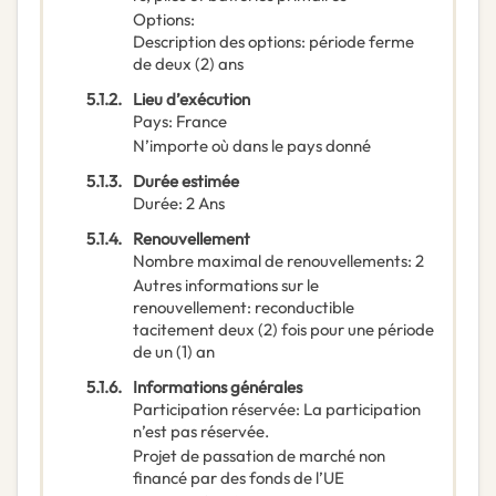
Options
:
Description des options
:
période ferme
de deux (2) ans
5.1.2.
Lieu d’exécution
Pays
:
France
N’importe où dans le pays donné
5.1.3.
Durée estimée
Durée
:
2
Ans
5.1.4.
Renouvellement
Nombre maximal de renouvellements
:
2
Autres informations sur le
renouvellement
:
reconductible
tacitement deux (2) fois pour une période
de un (1) an
5.1.6.
Informations générales
Participation réservée
:
La participation
n’est pas réservée.
Projet de passation de marché non
financé par des fonds de l’UE