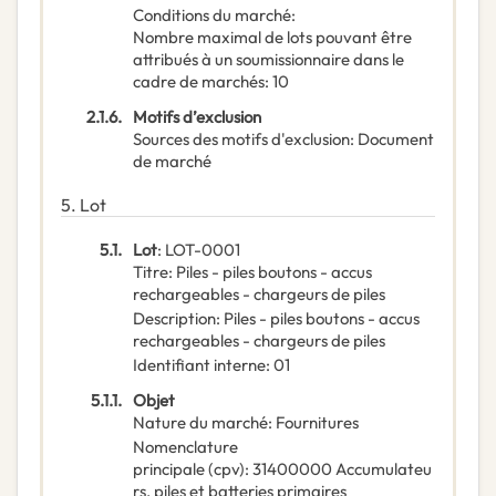
Conditions du marché
:
Nombre maximal de lots pouvant être
attribués à un soumissionnaire dans le
cadre de marchés
:
10
2.1.6.
Motifs d’exclusion
Sources des motifs d'exclusion
:
Document
de marché
5.
Lot
5.1.
Lot
:
LOT-0001
Titre
:
Piles - piles boutons - accus
rechargeables - chargeurs de piles
Description
:
Piles - piles boutons - accus
rechargeables - chargeurs de piles
Identifiant interne
:
01
5.1.1.
Objet
Nature du marché
:
Fournitures
Nomenclature
principale
(
cpv
):
31400000
Accumulateu
rs, piles et batteries primaires