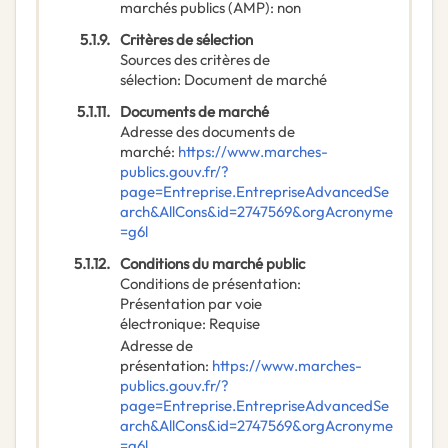
marchés publics (AMP)
:
non
5.1.9.
Critères de sélection
Sources des critères de
sélection
:
Document de marché
5.1.11.
Documents de marché
Adresse des documents de
marché
:
https://www.marches-
publics.gouv.fr/?
page=Entreprise.EntrepriseAdvancedSe
arch&AllCons&id=2747569&orgAcronyme
=g6l
5.1.12.
Conditions du marché public
Conditions de présentation
:
Présentation par voie
électronique
:
Requise
Adresse de
présentation
:
https://www.marches-
publics.gouv.fr/?
page=Entreprise.EntrepriseAdvancedSe
arch&AllCons&id=2747569&orgAcronyme
=g6l