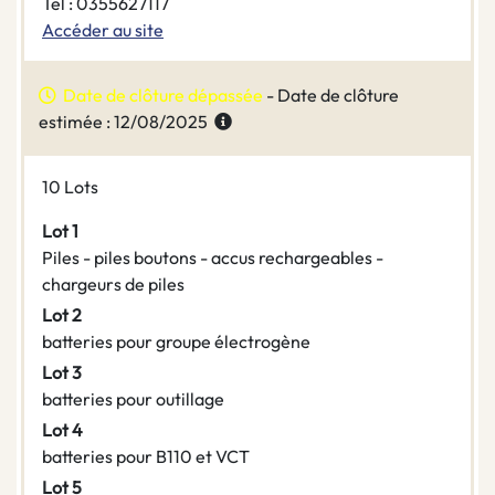
Tel : 0355627117
Accéder au site
Date de clôture dépassée
- Date de clôture
estimée : 12/08/2025
10 Lots
Lot 1
Piles - piles boutons - accus rechargeables -
chargeurs de piles
Lot 2
batteries pour groupe électrogène
Lot 3
batteries pour outillage
Lot 4
batteries pour B110 et VCT
Lot 5