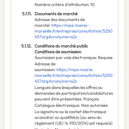
Nombre critère d’attribution
:
10
5.1.11.
Documents de marché
Adresse des documents de
marché
:
https://mpe.mairie-
marseille.fr/entreprise/consultation/5250
45?orgAcronyme=a2z
5.1.12.
Conditions du marché public
Conditions de soumission
:
Soumission par voie électronique
:
Requise
Adresse de
soumission
:
https://mpe.mairie-
marseille.fr/entreprise/consultation/5250
45?orgAcronyme=a2z
Langues dans lesquelles les offres ou
demandes de participation/candidatures
peuvent être présentées
:
français
Catalogue électronique
:
Non autorisée
La signature ou le cachet électronique
avancé(e) ou qualifié(e) [au sens du
règlement (UE) № 910/2014] est requis(e)