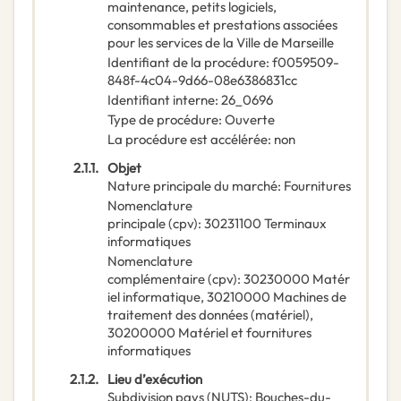
maintenance, petits logiciels,
consommables et prestations associées
pour les services de la Ville de Marseille
Identifiant de la procédure
:
f0059509-
848f-4c04-9d66-08e6386831cc
Identifiant interne
:
26_0696
Type de procédure
:
Ouverte
La procédure est accélérée
:
non
2.1.1.
Objet
Nature principale du marché
:
Fournitures
Nomenclature
principale
(
cpv
):
30231100
Terminaux
informatiques
Nomenclature
complémentaire
(
cpv
):
30230000
Matér
iel informatique
,
30210000
Machines de
traitement des données (matériel)
,
30200000
Matériel et fournitures
informatiques
2.1.2.
Lieu d’exécution
Subdivision pays (NUTS)
:
Bouches-du-