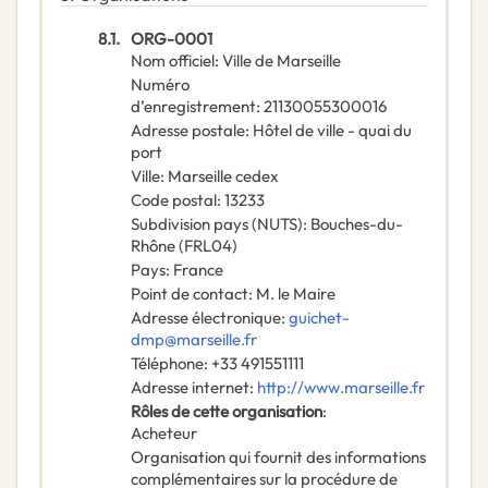
8.1.
ORG-0001
Nom officiel
:
Ville de Marseille
Numéro
d’enregistrement
:
21130055300016
Adresse postale
:
Hôtel de ville - quai du
port
Ville
:
Marseille cedex
Code postal
:
13233
Subdivision pays (NUTS)
:
Bouches-du-
Rhône
(
FRL04
)
Pays
:
France
Point de contact
:
M. le Maire
Adresse électronique
:
guichet-
dmp@marseille.fr
Téléphone
:
+33 491551111
Adresse internet
:
http://www.marseille.fr
Rôles de cette organisation
:
Acheteur
Organisation qui fournit des informations
complémentaires sur la procédure de