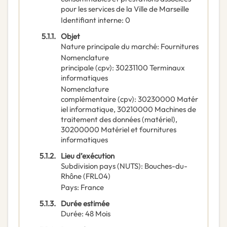
pour les services de la Ville de Marseille
Identifiant interne
:
0
5.1.1.
Objet
Nature principale du marché
:
Fournitures
Nomenclature
principale
(
cpv
):
30231100
Terminaux
informatiques
Nomenclature
complémentaire
(
cpv
):
30230000
Matér
iel informatique
,
30210000
Machines de
traitement des données (matériel)
,
30200000
Matériel et fournitures
informatiques
5.1.2.
Lieu d’exécution
Subdivision pays (NUTS)
:
Bouches-du-
Rhône
(
FRL04
)
Pays
:
France
5.1.3.
Durée estimée
Durée
:
48
Mois