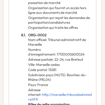
passation de marché
Organisation qui fournit un accès hors
ligne aux documents de marché
Organisation qui reçoit les demandes de
participation/candidatures
Organisation qui traite les offres
8.1.
ORG-0002
Nom officiel
:
Tribunal administratif de
Marseille
Numéro
d’enregistrement
:
17130005600024
Adresse postale
:
22-24, rue Breteuil
Ville
:
Marseille cedex
Code postal
:
13281
Subdivision pays (NUTS)
:
Bouches-du-
Rhône
(
FRL04
)
Pays
:
France
Adresse
internet
:
http://marseille.tribunaladminist
ratif.fr
Rôles de cette organisation
: