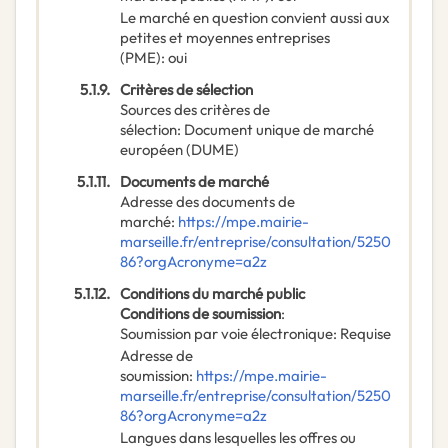
Le marché en question convient aussi aux
petites et moyennes entreprises
(PME)
:
oui
5.1.9.
Critères de sélection
Sources des critères de
sélection
:
Document unique de marché
européen (DUME)
5.1.11.
Documents de marché
Adresse des documents de
marché
:
https://mpe.mairie-
marseille.fr/entreprise/consultation/5250
86?orgAcronyme=a2z
5.1.12.
Conditions du marché public
Conditions de soumission
:
Soumission par voie électronique
:
Requise
Adresse de
soumission
:
https://mpe.mairie-
marseille.fr/entreprise/consultation/5250
86?orgAcronyme=a2z
Langues dans lesquelles les offres ou