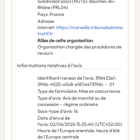
Subdivision pays (NUTS)
:
Bouches-du-
Rhône
(
FRL04
)
Pays
:
France
Adresse
internet
:
https://marseille.tribunaladminis
tratif.fr
Rôles de cette organisation
:
Organisation chargée des procédures de
recours
Informations relatives à l’avis
Identifiant/version de l’avis
:
396433e1-
294b-4525-a5c8-e187a47319dc
-
01
Type de formulaire
:
Mise en concurrence
Type d’avis
:
Avis de marché ou de
concession – régime ordinaire
Sous-type d’avis
:
16
Date d’envoi de
l’avis
:
02/06/2026
15:25:40 (UTC+02:00)
Heure de l'Europe orientale, heure d'été
de l'Europe centrale