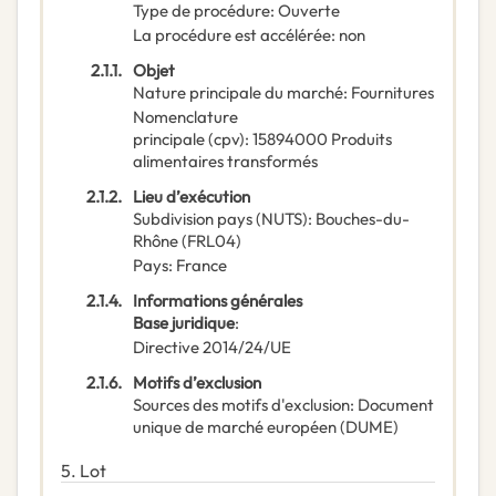
Type de procédure
:
Ouverte
La procédure est accélérée
:
non
2.1.1.
Objet
Nature principale du marché
:
Fournitures
Nomenclature
principale
(
cpv
):
15894000
Produits
alimentaires transformés
2.1.2.
Lieu d’exécution
Subdivision pays (NUTS)
:
Bouches-du-
Rhône
(
FRL04
)
Pays
:
France
2.1.4.
Informations générales
Base juridique
:
Directive 2014/24/UE
2.1.6.
Motifs d’exclusion
Sources des motifs d'exclusion
:
Document
unique de marché européen (DUME)
5.
Lot