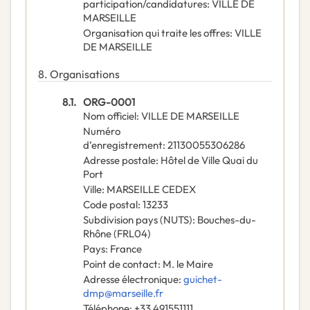
participation/candidatures
:
VILLE DE
MARSEILLE
Organisation qui traite les offres
:
VILLE
DE MARSEILLE
8.
Organisations
8.1.
ORG-0001
Nom officiel
:
VILLE DE MARSEILLE
Numéro
d’enregistrement
:
21130055306286
Adresse postale
:
Hôtel de Ville Quai du
Port
Ville
:
MARSEILLE CEDEX
Code postal
:
13233
Subdivision pays (NUTS)
:
Bouches-du-
Rhône
(
FRL04
)
Pays
:
France
Point de contact
:
M. le Maire
Adresse électronique
:
guichet-
dmp@marseille.fr
Téléphone
:
+33 491551111