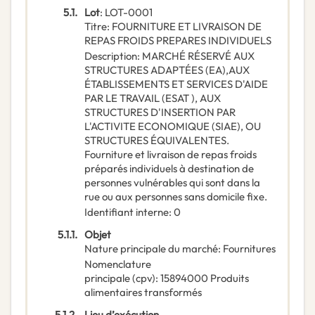
5.1.
Lot
:
LOT-0001
Titre
:
FOURNITURE ET LIVRAISON DE
REPAS FROIDS PREPARES INDIVIDUELS
Description
:
MARCHÉ RÉSERVÉ AUX
STRUCTURES ADAPTÉES (EA),AUX
ÉTABLISSEMENTS ET SERVICES D'AIDE
PAR LE TRAVAIL (ESAT ), AUX
STRUCTURES D'INSERTION PAR
L'ACTIVITE ECONOMIQUE (SIAE), OU
STRUCTURES ÉQUIVALENTES.
Fourniture et livraison de repas froids
préparés individuels à destination de
personnes vulnérables qui sont dans la
rue ou aux personnes sans domicile fixe.
Identifiant interne
:
0
5.1.1.
Objet
Nature principale du marché
:
Fournitures
Nomenclature
principale
(
cpv
):
15894000
Produits
alimentaires transformés
5.1.2.
Lieu d’exécution