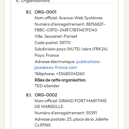
8.
Organisations
8.1.
ORG-0001
Nom officiel
:
Avenue-Web Systèmes
Numéro d’enregistrement
:
8815682F-
FBBC-03FD-248FC1B314E1FD40
Ville
:
Seyssinet-Pariset
Code postal
:
38170
Subdivision pays (NUTS)
:
Isère
(
FRK24
)
Pays
:
France
Adresse électronique
:
publications-
joue@aws-france.com
Téléphone
:
+33480041260
Rôles de cette organisation
:
TED eSender
8.1.
ORG-0002
Nom officiel
:
GRAND PORT MARITIME
DE MARSEILLE
Numéro d’enregistrement
:
55391
Adresse postale
:
23, place de la Joliette
Cs 81965