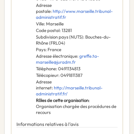
Adresse
postale
:
http://www.marseille.tribunal-
administratif.fr
Ville
:
Marseille
Code postal
:
13281
Subdivision pays (NUTS)
:
Bouches-du-
Rhône
(
FRL04
)
Pays
:
France
Adresse électronique
:
greffe.ta-
marseille@juradm.fr
Téléphone
:
0491134813
Télécopieur
:
0491811387
Adresse
internet
:
http://marseille.tribunal-
administratif.fr/
Rôles de cette organisation
:
Organisation chargée des procédures de
recours
Informations relatives à l’avis