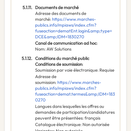
5.1.11.
Documents de marché
Adresse des documents de
marché
:
https://www.marches-
publics.info/mpiaws/index.cfm?
fuseaction=dematEnt.login&amp;type=
DCE&amp;IDM=1830270
Canal de communication ad hoc
:
Nom
:
AW Solutions
5.1.12.
Conditions du marché public
Conditions de soumission
:
Soumission par voie électronique
:
Requise
Adresse de
soumission
:
https://www.marches-
publics.info/mpiaws/index.cfm?
fuseaction=demat.termes&amp;IDM=183
0270
Langues dans lesquelles les offres ou
demandes de participation/candidatures
peuvent être présentées
:
français
Catalogue électronique
:
Non autorisée
Variantes
:
Non autorisée