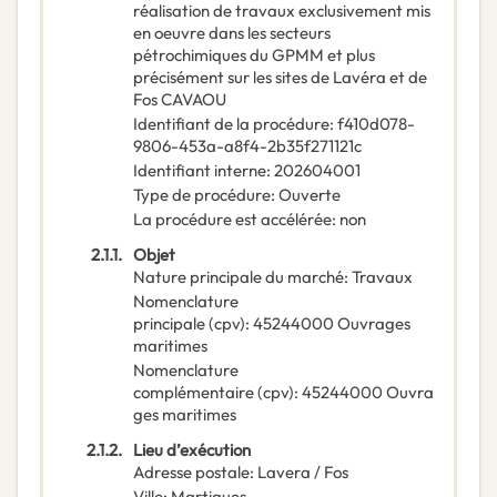
réalisation de travaux exclusivement mis
en oeuvre dans les secteurs
pétrochimiques du GPMM et plus
précisément sur les sites de Lavéra et de
Fos CAVAOU
Identifiant de la procédure
:
f410d078-
9806-453a-a8f4-2b35f271121c
Identifiant interne
:
202604001
Type de procédure
:
Ouverte
La procédure est accélérée
:
non
2.1.1.
Objet
Nature principale du marché
:
Travaux
Nomenclature
principale
(
cpv
):
45244000
Ouvrages
maritimes
Nomenclature
complémentaire
(
cpv
):
45244000
Ouvra
ges maritimes
2.1.2.
Lieu d’exécution
Adresse postale
:
Lavera / Fos
Ville
:
Martigues