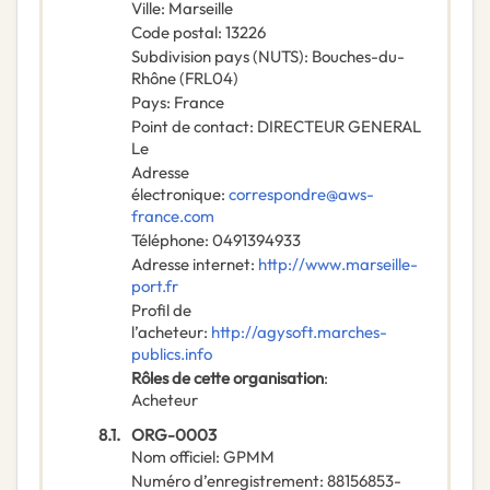
Ville
:
Marseille
Code postal
:
13226
Subdivision pays (NUTS)
:
Bouches-du-
Rhône
(
FRL04
)
Pays
:
France
Point de contact
:
DIRECTEUR GENERAL
Le
Adresse
électronique
:
correspondre@aws-
france.com
Téléphone
:
0491394933
Adresse internet
:
http://www.marseille-
port.fr
Profil de
l’acheteur
:
http://agysoft.marches-
publics.info
Rôles de cette organisation
:
Acheteur
8.1.
ORG-0003
Nom officiel
:
GPMM
Numéro d’enregistrement
:
88156853-