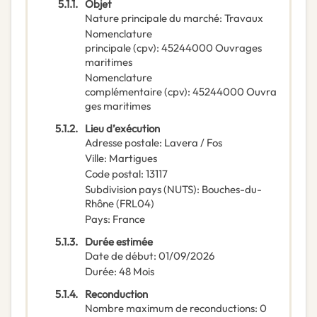
5.1.1.
Objet
Nature principale du marché
:
Travaux
Nomenclature
principale
(
cpv
):
45244000
Ouvrages
maritimes
Nomenclature
complémentaire
(
cpv
):
45244000
Ouvra
ges maritimes
5.1.2.
Lieu d’exécution
Adresse postale
:
Lavera / Fos
Ville
:
Martigues
Code postal
:
13117
Subdivision pays (NUTS)
:
Bouches-du-
Rhône
(
FRL04
)
Pays
:
France
5.1.3.
Durée estimée
Date de début
:
01/09/2026
Durée
:
48
Mois
5.1.4.
Reconduction
Nombre maximum de reconductions
:
0