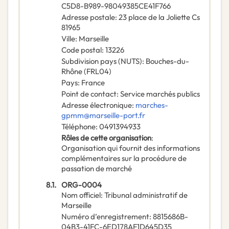
C5D8-B989-98049385CE41F766
Adresse postale
:
23 place de la Joliette Cs
81965
Ville
:
Marseille
Code postal
:
13226
Subdivision pays (NUTS)
:
Bouches-du-
Rhône
(
FRL04
)
Pays
:
France
Point de contact
:
Service marchés publics
Adresse électronique
:
marches-
gpmm@marseille-port.fr
Téléphone
:
0491394933
Rôles de cette organisation
:
Organisation qui fournit des informations
complémentaires sur la procédure de
passation de marché
8.1.
ORG-0004
Nom officiel
:
Tribunal administratif de
Marseille
Numéro d’enregistrement
:
8815686B-
04B3-41FC-6ED178AF1D645D35