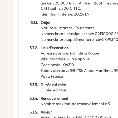
annuel : 20 000 € HT A titre indicatif, les mo
€ HT soit 12 800 € TTC.
Identifiant interne
:
2025/17-1
5.1.1.
Objet
Nature du marché
:
Fournitures
Nomenclature principale
(
cpv
):
09130000
Pé
Nomenclature supplémentaire
(
cpv
):
09134
5.1.2.
Lieu d’exécution
Adresse postale
:
Port de la Rague
Ville
:
Mandelieu-La Napoule
Code postal
:
06210
Subdivision pays (NUTS)
:
Alpes-Maritimes
(
F
Pays
:
France
5.1.3.
Durée estimée
Durée
:
48
Mois
5.1.4.
Renouvellement
Nombre maximal de renouvellements
:
3
5.1.5.
Valeur
Valeur estimée hors TVA
:
42 400,00
EUR