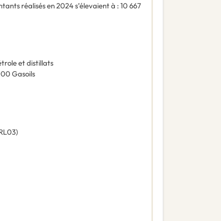
ntants réalisés en 2024 s’élevaient à : 10 667
trole et distillats
000
Gasoils
RL03
)