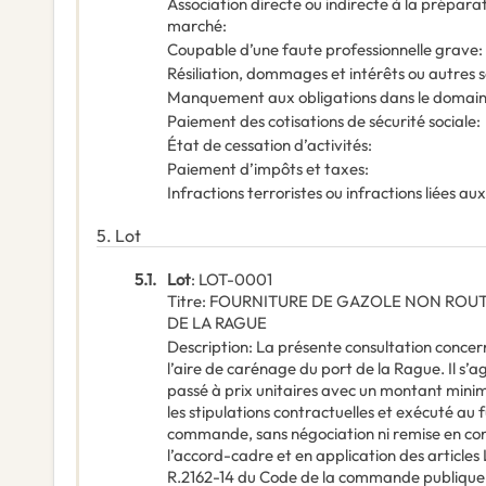
Association directe ou indirecte à la prépar
marché
:
Coupable d’une faute professionnelle grave
:
Résiliation, dommages et intérêts ou autres
Manquement aux obligations dans le domaine
Paiement des cotisations de sécurité sociale
:
État de cessation d’activités
:
Paiement d’impôts et taxes
:
Infractions terroristes ou infractions liées aux
5.
Lot
5.1.
Lot
:
LOT-0001
Titre
:
FOURNITURE DE GAZOLE NON ROUTI
DE LA RAGUE
Description
:
La présente consultation concern
l’aire de carénage du port de la Rague. Il s
passé à prix unitaires avec un montant min
les stipulations contractuelles et exécuté au 
commande, sans négociation ni remise en con
l’accord-cadre et en application des articles L
R.2162-14 du Code de la commande publique