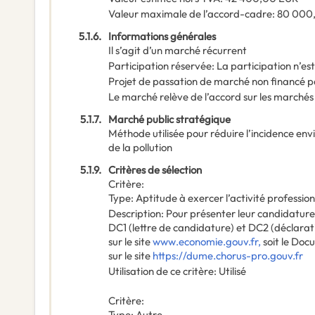
Valeur maximale de l’accord-cadre
:
80 000
5.1.6.
Informations générales
Il s’agit d’un marché récurrent
Participation réservée
:
La participation n’es
Projet de passation de marché non financé p
Le marché relève de l’accord sur les marchés
5.1.7.
Marché public stratégique
Méthode utilisée pour réduire l’incidence en
de la pollution
5.1.9.
Critères de sélection
Critère
:
Type
:
Aptitude à exercer l’activité profession
Description
:
Pour présenter leur candidature, 
DC1 (lettre de candidature) et DC2 (déclara
sur le site
www.economie.gouv.fr,
soit le Do
sur le site
https://dume.chorus-pro.gouv.fr
Utilisation de ce critère
:
Utilisé
Critère
:
Type
:
Autre