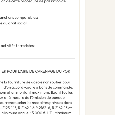
ation de cette procédure de passation de
 sanctions comparables
:
 du droit social
:
 activités terroristes
:
ER POUR L’AIRE DE CARENAGE DU PORT
e la fourniture de gazole non routier pour
’agit d’un accord-cadre à bons de commande,
imum et un montant maximum, fixant toutes
fur et à mesure de l’émission de bons de
currence, selon les modalités prévues dans
.2125-1 1°, R.2162-1 à R.2162-6, R.2162-13 et
. Minimum annuel : 5 000 € HT ; Maximum