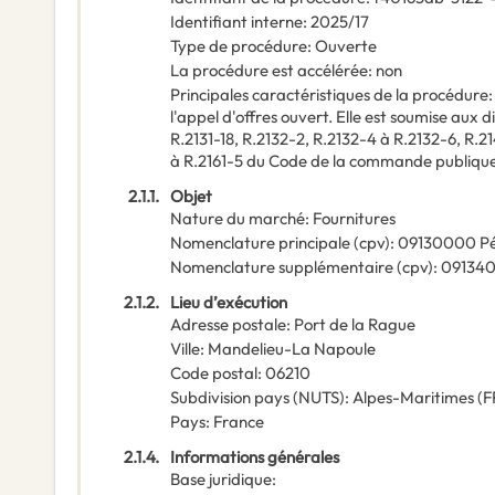
Identifiant interne
:
2025/17
Type de procédure
:
Ouverte
La procédure est accélérée
:
non
Principales caractéristiques de la procédure
l'appel d'offres ouvert. Elle est soumise aux d
R.2131-18, R.2132-2, R.2132-4 à R.2132-6, R.21
à R.2161-5 du Code de la commande publique
2.1.1.
Objet
Nature du marché
:
Fournitures
Nomenclature principale
(
cpv
):
09130000
Pé
Nomenclature supplémentaire
(
cpv
):
09134
2.1.2.
Lieu d’exécution
Adresse postale
:
Port de la Rague
Ville
:
Mandelieu-La Napoule
Code postal
:
06210
Subdivision pays (NUTS)
:
Alpes-Maritimes
(
F
Pays
:
France
2.1.4.
Informations générales
Base juridique
: