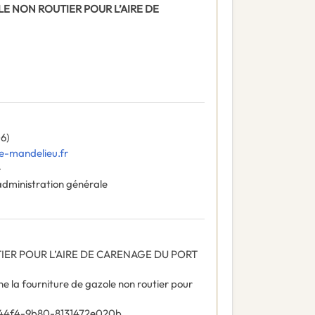
ZOLE NON ROUTIER POUR L’AIRE DE
06)
e-mandelieu.fr
e
administration générale
ER POUR L’AIRE DE CARENAGE DU PORT
e la fourniture de gazole non routier pour
-44f4-9b80-8131472e020b