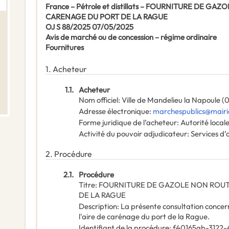
France – Pétrole et distillats – FOURNITURE DE GA
CARENAGE DU PORT DE LA RAGUE
OJ S 88/2025 07/05/2025
Avis de marché ou de concession – régime ordinaire
Fournitures
1.
Acheteur
1.1.
Acheteur
Nom officiel
:
Ville de Mandelieu la Napoule (
Adresse électronique
:
marchespublics@mairi
Forme juridique de l’acheteur
:
Autorité local
Activité du pouvoir adjudicateur
:
Services d’
2.
Procédure
2.1.
Procédure
Titre
:
FOURNITURE DE GAZOLE NON ROUTI
DE LA RAGUE
Description
:
La présente consultation concern
l'aire de carénage du port de la Rague.
Identifiant de la procédure
:
f40165ab-3122