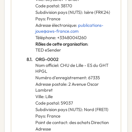
Code postal
:
38170
Subdivision pays (NUTS)
:
Isère
(
FRK24
)
Pays
:
France
Adresse électronique
:
publications-
joue@aws-france.com
Téléphone
:
+33480041260
Rôles de cette organisation
:
TED eSender
8.1.
ORG-0002
Nom officiel
:
CHU de Lille - ES du GHT
HPGL
Numéro d’enregistrement
:
67335
Adresse postale
:
2 Avenue Oscar
Lambret
Ville
:
Lille
Code postal
:
59037
Subdivision pays (NUTS)
:
Nord
(
FRE11
)
Pays
:
France
Point de contact
:
des achats Direction
Adresse