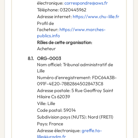
électronique
:
correspondre@aws.fr
Téléphone
:
0320445962
Adresse internet
:
https://www.chu-lille.fr
Profil de
l’acheteur
:
https://www.marches-
publics.info
Rôles de cette organisation
:
Acheteur
8.1.
ORG-0003
Nom officiel
:
Tribunal administratif de
Lille
Numéro d’enregistrement
:
FDC64A3B-
091F-4E20-7BB28645028473C8
Adresse postale
:
5 Rue Geoffroy Saint
Hilaire Cs 62039
Ville
:
Lille
Code postal
:
59014
Subdivision pays (NUTS)
:
Nord
(
FRE11
)
Pays
:
France
Adresse électronique
:
greffe.ta-
lille@juradm.fr