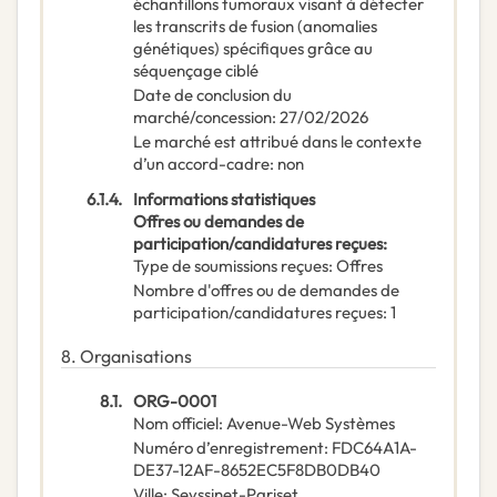
échantillons tumoraux visant à détecter
les transcrits de fusion (anomalies
génétiques) spécifiques grâce au
séquençage ciblé
Date de conclusion du
marché/concession
:
27/02/2026
Le marché est attribué dans le contexte
d’un accord-cadre
:
non
6.1.4.
Informations statistiques
Offres ou demandes de
participation/candidatures reçues
:
Type de soumissions reçues
:
Offres
Nombre d'offres ou de demandes de
participation/candidatures reçues
:
1
8.
Organisations
8.1.
ORG-0001
Nom officiel
:
Avenue-Web Systèmes
Numéro d’enregistrement
:
FDC64A1A-
DE37-12AF-8652EC5F8DB0DB40
Ville
:
Seyssinet-Pariset