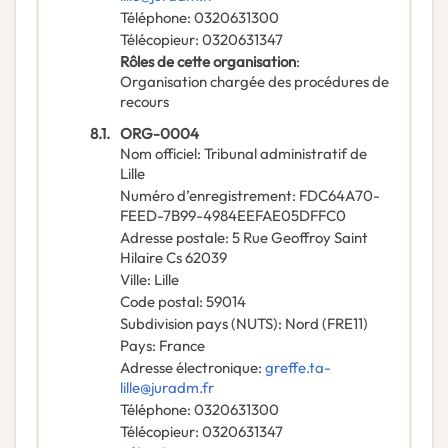
Téléphone
:
0320631300
Télécopieur
:
0320631347
Rôles de cette organisation
:
Organisation chargée des procédures de
recours
8.1.
ORG-0004
Nom officiel
:
Tribunal administratif de
Lille
Numéro d’enregistrement
:
FDC64A70-
FEED-7B99-4984EEFAE05DFFC0
Adresse postale
:
5 Rue Geoffroy Saint
Hilaire Cs 62039
Ville
:
Lille
Code postal
:
59014
Subdivision pays (NUTS)
:
Nord
(
FRE11
)
Pays
:
France
Adresse électronique
:
greffe.ta-
lille@juradm.fr
Téléphone
:
0320631300
Télécopieur
:
0320631347