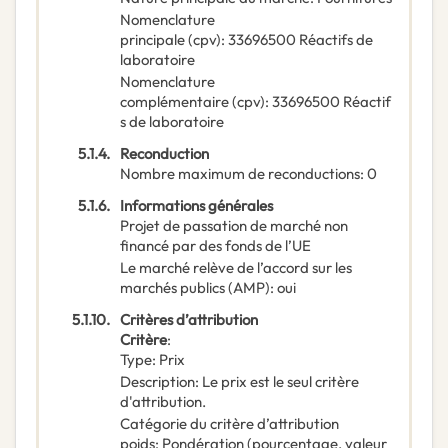
Nomenclature
principale
(
cpv
):
33696500
Réactifs de
laboratoire
Nomenclature
complémentaire
(
cpv
):
33696500
Réactif
s de laboratoire
5.1.4.
Reconduction
Nombre maximum de reconductions
:
0
5.1.6.
Informations générales
Projet de passation de marché non
financé par des fonds de l’UE
Le marché relève de l’accord sur les
marchés publics (AMP)
:
oui
5.1.10.
Critères d’attribution
Critère
:
Type
:
Prix
Description
:
Le prix est le seul critère
d'attribution.
Catégorie du critère d’attribution
poids
:
Pondération (pourcentage, valeur