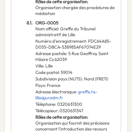
Rôles de cette organisation
:
Organisation chargée des procédures de
médiation
8.1.
ORG-0005
Nom officiel
:
Greffe du Tribunal
administratif de Lille
Numéro d’enregistrement
:
FDC64A85-
D055-DBCA-538985AF67074E29
Adresse postale
:
5 Rue Geoffroy Saint
Hilaire Cs 62039
Ville
:
Lille
Code postal
:
59014
Subdivision pays (NUTS)
:
Nord
(
FRE11
)
Pays
:
France
Adresse électronique
:
greffe.ta-
lille@juradm.fr
Téléphone
:
0320631300
Télécopieur
:
0320631347
Rôles de cette organisation
:
Organisation qui fournit des précisions
concernant l’introduction des recours