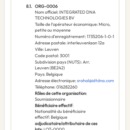
8.1.
ORG-0006
Nom officiel
:
INTEGRATED DNA
TECHNOLOGIES BV
Taille de l’opérateur économique
:
Micro,
petite ou moyenne
Numéro d’enregistrement
:
1735206-1-0-1
Adresse postale
:
interleuvenlaan 12a
Ville
:
Leuven
Code postal
:
3001
Subdivision pays (NUTS)
:
Arr.
Leuven
(
BE242
)
Pays
:
Belgique
Adresse électronique
:
srahal@idtdna.com
Téléphone
:
016282260
Rôles de cette organisation
:
Soumissionnaire
Bénéficiaire effectif
:
Nationalité du bénéficiaire
effectif
:
Belgique
adjudicataire/attributaire de ces
lots
:
LOT-0000