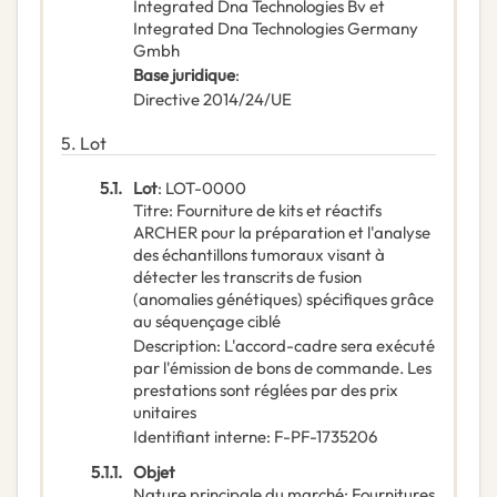
Integrated Dna Technologies Bv et
Integrated Dna Technologies Germany
Gmbh
Base juridique
:
Directive 2014/24/UE
5.
Lot
5.1.
Lot
:
LOT-0000
Titre
:
Fourniture de kits et réactifs
ARCHER pour la préparation et l'analyse
des échantillons tumoraux visant à
détecter les transcrits de fusion
(anomalies génétiques) spécifiques grâce
au séquençage ciblé
Description
:
L'accord-cadre sera exécuté
par l'émission de bons de commande. Les
prestations sont réglées par des prix
unitaires
Identifiant interne
:
F-PF-1735206
5.1.1.
Objet
Nature principale du marché
:
Fournitures