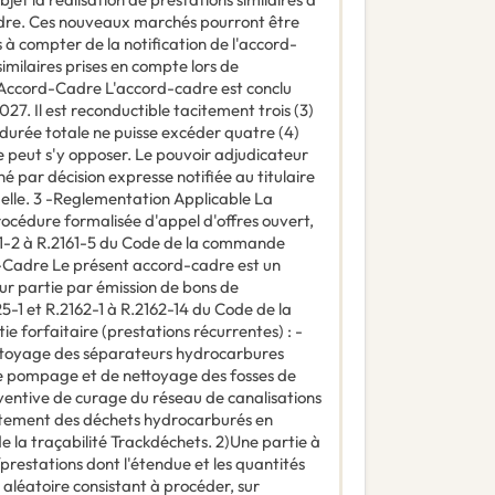
cadre. Ces nouveaux marchés pourront être
s à compter de la notification de l'accord-
 similaires prises en compte lors de
 L'Accord-Cadre L'accord-cadre est conclu
027. Il est reconductible tacitement trois (3)
a durée totale ne puisse excéder quatre (4)
ne peut s'y opposer. Le pouvoir adjudicateur
 par décision expresse notifiée au titulaire
uelle. 3 -Reglementation Applicable La
rocédure formalisée d'appel d'offres ouvert,
61-2 à R.2161-5 du Code de la commande
-Cadre Le présent accord-cadre est un
r partie par émission de bons de
1 et R.2162-1 à R.2162-14 du Code de la
 forfaitaire (prestations récurrentes) : -
ttoyage des séparateurs hydrocarbures
 de pompage et de nettoyage des fosses de
éventive de curage du réseau de canalisations
aitement des déchets hydrocarburés en
e la traçabilité Trackdéchets. 2)Une partie à
restations dont l'étendue et les quantités
 aléatoire consistant à procéder, sur