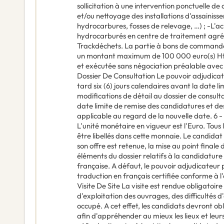
sollicitation à une intervention ponctuelle 
et/ou nettoyage des installations d'assainiss
hydrocarbures, fosses de relevage, …) ; -L'
hydrocarburés en centre de traitement agréé 
Trackdéchets. La partie à bons de command
un montant maximum de 100 000 euro(s) Ht p
et exécutée sans négociation préalable avec l
Dossier De Consultation Le pouvoir adjudicate
tard six (6) jours calendaires avant la date li
modifications de détail au dossier de consult
date limite de remise des candidatures et des
applicable au regard de la nouvelle date. 6
L'unité monétaire en vigueur est l'Euro. Tous 
être libellés dans cette monnaie. Le candidat d
son offre est retenue, la mise au point finale
éléments du dossier relatifs à la candidature 
française. A défaut, le pouvoir adjudicateu
traduction en français certifiée conforme à l
Visite De Site La visite est rendue obligatoi
d'exploitation des ouvrages, des difficultés d
occupé. A cet effet, les candidats devront obl
afin d'appréhender au mieux les lieux et leur