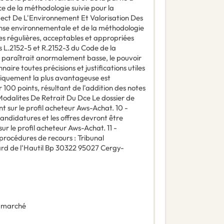
e de la méthodologie suivie pour la
spect De L'Environnement Et Valorisation Des
ponse environnementale et de la méthodologie
fres régulières, acceptables et appropriées
 L.2152-5 et R.2152-3 du Code de la
 paraîtrait anormalement basse, le pouvoir
re toutes précisions et justifications utiles
miquement la plus avantageuse est
 100 points, résultant de l'addition des notes
- Modalites De Retrait Du Dce Le dossier de
t sur le profil acheteur Aws-Achat. 10 -
andidatures et les offres devront être
ur le profil acheteur Aws-Achat. 11 -
rocédures de recours : Tribunal
ard de l'Hautil Bp 30322 95027 Cergy-
 marché