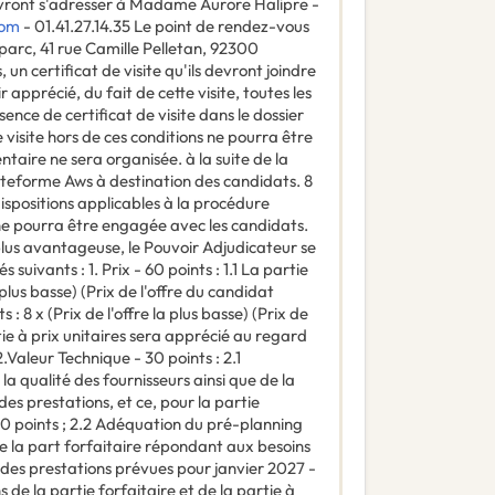
s devront s'adresser à Madame Aurore Halipre -
Com
- 01.41.27.14.35 Le point de rendez-vous
vaparc, 41 rue Camille Pelletan, 92300
 un certificat de visite qu'ils devront joindre
 apprécié, du fait de cette visite, toutes les
sence de certificat de visite dans le dossier
 visite hors de ces conditions ne pourra être
aire ne sera organisée. à la suite de la
lateforme Aws à destination des candidats. 8
positions applicables à la procédure
ne pourra être engagée avec les candidats.
lus avantageuse, le Pouvoir Adjudicateur se
suivants : 1. Prix - 60 points : 1.1 La partie
a plus basse) (Prix de l'offre du candidat
s : 8 x (Prix de l'offre la plus basse) (Prix de
tie à prix unitaires sera apprécié au regard
Valeur Technique - 30 points : 2.1
a qualité des fournisseurs ainsi que de la
es prestations, et ce, pour la partie
10 points ; 2.2 Adéquation du pré-planning
de la part forfaitaire répondant aux besoins
es prestations prévues pour janvier 2027 -
s de la partie forfaitaire et de la partie à