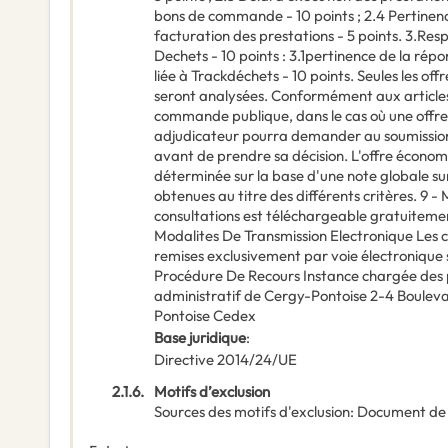
bons de commande - 10 points ; 2.4 Pertinenc
facturation des prestations - 5 points. 3.Re
Dechets - 10 points : 3.1pertinence de la ré
liée à Trackdéchets - 10 points. Seules les of
seront analysées. Conformément aux articles
commande publique, dans le cas où une offre
adjudicateur pourra demander au soumissionnai
avant de prendre sa décision. L'offre écono
déterminée sur la base d'une note globale sur
obtenues au titre des différents critères. 9 
consultations est téléchargeable gratuitemen
Modalites De Transmission Electronique Les c
remises exclusivement par voie électronique s
Procédure De Recours Instance chargée des p
administratif de Cergy-Pontoise 2-4 Boulev
Pontoise Cedex
Base juridique
:
Directive 2014/24/UE
2.1.6.
Motifs d’exclusion
Sources des motifs d'exclusion
:
Document de