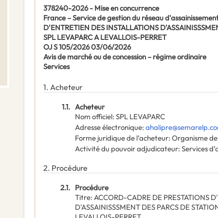
378240-2026 - Mise en concurrence
France – Service de gestion du réseau d'assainiss
D'ENTRETIEN DES INSTALLATIONS D'ASSAINISSSME
SPL LEVAPARC A LEVALLOIS-PERRET
OJ S 105/2026 03/06/2026
Avis de marché ou de concession – régime ordinaire
Services
1.
Acheteur
1.1.
Acheteur
Nom officiel
:
SPL LEVAPARC
Adresse électronique
:
ahalipre@semarelp.c
Forme juridique de l’acheteur
:
Organisme de 
Activité du pouvoir adjudicateur
:
Services d’
2.
Procédure
2.1.
Procédure
Titre
:
ACCORD-CADRE DE PRESTATIONS D'
D'ASSAINISSSMENT DES PARCS DE STATIO
LEVALLOIS-PERRET