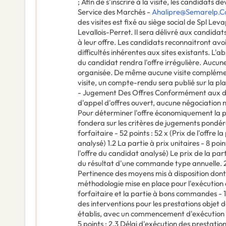
; Afin de s'inscrire à la visite, les candidat
Service des Marchés -
Ahalipre@Semarelp.
des visites est fixé au siège social de Spl Le
Levallois-Perret. Il sera délivré aux candidats,
à leur offre. Les candidats reconnaitront avoir
difficultés inhérentes aux sites existants. L'ab
du candidat rendra l'offre irrégulière. Aucune
organisée. De même aucune visite complément
visite, un compte-rendu sera publié sur la p
- Jugement Des Offres Conformément aux dis
d'appel d'offres ouvert, aucune négociation 
Pour déterminer l'offre économiquement la p
fondera sur les critères de jugements pondérés 
forfaitaire - 52 points : 52 x (Prix de l'offre l
analysé) 1.2 La partie à prix unitaires - 8 point
l'offre du candidat analysé) Le prix de la par
du résultat d'une commande type annuelle. 2.
Pertinence des moyens mis à disposition dont l
méthodologie mise en place pour l'exécution d
forfaitaire et la partie à bons commandes - 
des interventions pour les prestations objet 
établis, avec un commencement d'exécution d
5 points ; 2.3 Délai d'exécution des prestation