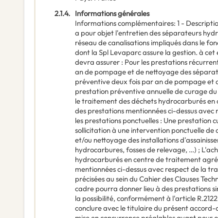
2.1.4.
Informations générales
Informations complémentaires
:
1 - Descript
a pour objet l'entretien des séparateurs hyd
réseau de canalisations impliqués dans le f
dont la Spl Levaparc assure la gestion. à cet e
devra assurer : Pour les prestations récurren
an de pompage et de nettoyage des séparate
préventive deux fois par an de pompage et d
prestation préventive annuelle de curage du
le traitement des déchets hydrocarburés en 
des prestations mentionnées ci-dessus avec r
les prestations ponctuelles : Une prestation c
sollicitation à une intervention ponctuelle 
et/ou nettoyage des installations d'assainiss
hydrocarbures, fosses de relevage, …) ; L'a
hydrocarburés en centre de traitement agréé
mentionnées ci-dessus avec respect de la tra
précisées au sein du Cahier des Clauses Techn
cadre pourra donner lieu à des prestations si
la possibilité, conformément à l'article R.2
conclure avec le titulaire du présent accord-
mise en concurrence préalables ayant pour obj