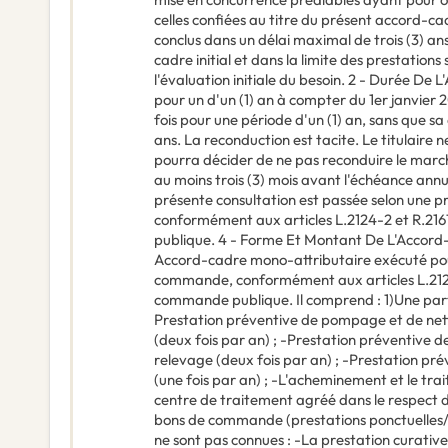
celles confiées au titre du présent accord-
conclus dans un délai maximal de trois (3) an
cadre initial et dans la limite des prestations
l'évaluation initiale du besoin. 2 - Durée De
pour un d'un (1) an à compter du 1er janvier 2
fois pour une période d'un (1) an, sans que s
ans. La reconduction est tacite. Le titulaire 
pourra décider de ne pas reconduire le marché
au moins trois (3) mois avant l'échéance ann
présente consultation est passée selon une p
conformément aux articles L.2124-2 et R.21
publique. 4 - Forme Et Montant De L'Accord
Accord-cadre mono-attributaire exécuté pou
commande, conformément aux articles L.2125-
commande publique. Il comprend : 1)Une partie
Prestation préventive de pompage et de ne
(deux fois par an) ; -Prestation préventive
relevage (deux fois par an) ; -Prestation pr
(une fois par an) ; -L'acheminement et le tr
centre de traitement agréé dans le respect d
bons de commande (prestations ponctuelles/p
ne sont pas connues : -La prestation curative