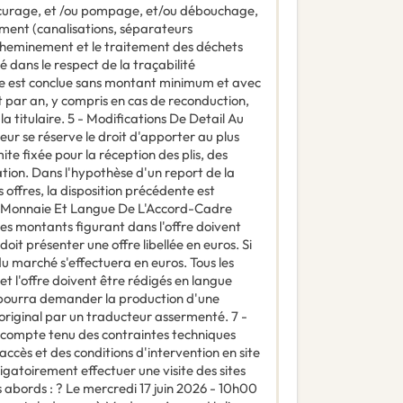
de curage, et /ou pompage, et/ou débouchage,
ement (canalisations, séparateurs
acheminement et le traitement des déchets
dans le respect de la traçabilité
e est conclue sans montant minimum et avec
ar an, y compris en cas de reconduction,
a titulaire. 5 - Modifications De Detail Au
ur se réserve le droit d'apporter au plus
mite fixée pour la réception des plis, des
ation. Dans l'hypothèse d'un report de la
 offres, la disposition précédente est
 - Monnaie Et Langue De L'Accord-Cadre
les montants figurant dans l'offre doivent
oit présenter une offre libellée en euros. Si
 du marché s'effectuera en euros. Tous les
et l'offre doivent être rédigés en langue
r pourra demander la production d'une
'original par un traducteur assermenté. 7 -
re compte tenu des contraintes techniques
'accès et des conditions d'intervention en site
igatoirement effectuer une visite des sites
s abords : ? Le mercredi 17 juin 2026 - 10h00