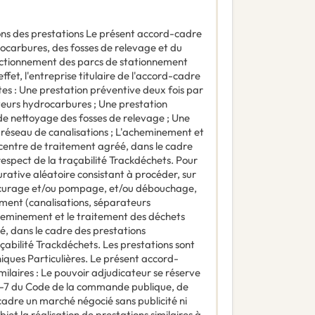
ions des prestations Le présent accord-cadre
rocarbures, des fosses de relevage et du
onctionnement des parcs de stationnement
ffet, l'entreprise titulaire de l'accord-cadre
tes : Une prestation préventive deux fois par
urs hydrocarbures ; Une prestation
e nettoyage des fosses de relevage ; Une
 réseau de canalisations ; L'acheminement et
centre de traitement agréé, dans le cadre
espect de la traçabilité Trackdéchets. Pour
urative aléatoire consistant à procéder, sur
de curage et/ou pompage, et/ou débouchage,
ement (canalisations, séparateurs
cheminement et le traitement des déchets
, dans le cadre des prestations
çabilité Trackdéchets. Les prestations sont
iques Particulières. Le présent accord-
milaires : Le pouvoir adjudicateur se réserve
122-7 du Code de la commande publique, de
cadre un marché négocié sans publicité ni
et la réalisation de prestations similaires à