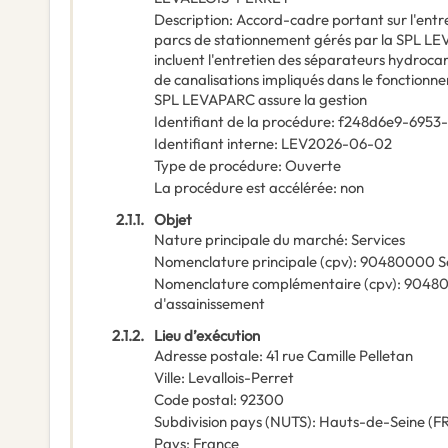
Description
:
Accord-cadre portant sur l'entre
parcs de stationnement gérés par la SPL LEV
incluent l'entretien des séparateurs hydroca
de canalisations impliqués dans le fonction
SPL LEVAPARC assure la gestion
Identifiant de la procédure
:
f248d6e9-6953
Identifiant interne
:
LEV2026-06-02
Type de procédure
:
Ouverte
La procédure est accélérée
:
non
2.1.1.
Objet
Nature principale du marché
:
Services
Nomenclature principale
(
cpv
):
90480000
S
Nomenclature complémentaire
(
cpv
):
9048
d'assainissement
2.1.2.
Lieu d’exécution
Adresse postale
:
41 rue Camille Pelletan
Ville
:
Levallois-Perret
Code postal
:
92300
Subdivision pays (NUTS)
:
Hauts-de-Seine
(
F
Pays
:
France