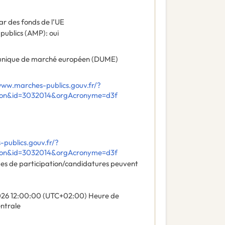
ar des fonds de l’UE
 publics (AMP)
:
oui
nique de marché européen (DUME)
www.marches-publics.gouv.fr/?
ation&id=3032014&orgAcronyme=d3f
publics.gouv.fr/?
ation&id=3032014&orgAcronyme=d3f
des de participation/candidatures peuvent
026
12:00:00 (UTC+02:00) Heure de
entrale