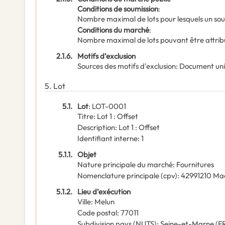
Conditions de soumission
:
Nombre maximal de lots pour lesquels un sou
Conditions du marché
:
Nombre maximal de lots pouvant être attribu
2.1.6.
Motifs d’exclusion
Sources des motifs d'exclusion
:
Document un
5.
Lot
5.1.
Lot
:
LOT-0001
Titre
:
Lot 1 : Offset
Description
:
Lot 1 : Offset
Identifiant interne
:
1
5.1.1.
Objet
Nature principale du marché
:
Fournitures
Nomenclature principale
(
cpv
):
42991210
Mac
5.1.2.
Lieu d’exécution
Ville
:
Melun
Code postal
:
77011
Subdivision pays (NUTS)
:
Seine-et-Marne
(
F