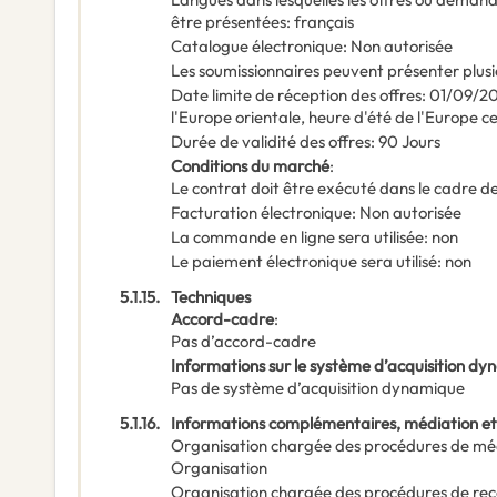
être présentées
:
français
Catalogue électronique
:
Non autorisée
Les soumissionnaires peuvent présenter plusi
Date limite de réception des offres
:
01/09/2
l'Europe orientale, heure d'été de l'Europe c
Durée de validité des offres
:
90
Jours
Conditions du marché
:
Le contrat doit être exécuté dans le cadre
Facturation électronique
:
Non autorisée
La commande en ligne sera utilisée
:
non
Le paiement électronique sera utilisé
:
non
5.1.15.
Techniques
Accord-cadre
:
Pas d’accord-cadre
Informations sur le système d’acquisition d
Pas de système d’acquisition dynamique
5.1.16.
Informations complémentaires, médiation et
Organisation chargée des procédures de mé
Organisation
Organisation chargée des procédures de rec