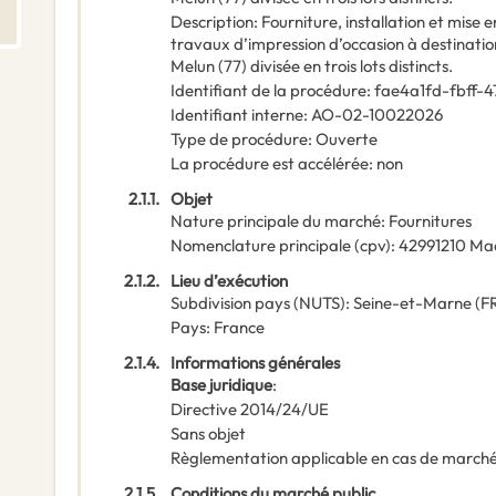
Description
:
Fourniture, installation et mise 
travaux d’impression d’occasion à destinatio
Melun (77) divisée en trois lots distincts.
Identifiant de la procédure
:
fae4a1fd-fbff-
Identifiant interne
:
AO-02-10022026
Type de procédure
:
Ouverte
La procédure est accélérée
:
non
2.1.1.
Objet
Nature principale du marché
:
Fournitures
Nomenclature principale
(
cpv
):
42991210
Mac
2.1.2.
Lieu d’exécution
Subdivision pays (NUTS)
:
Seine-et-Marne
(
F
Pays
:
France
2.1.4.
Informations générales
Base juridique
:
Directive 2014/24/UE
Sans objet
Règlementation applicable en cas de marché
2.1.5.
Conditions du marché public