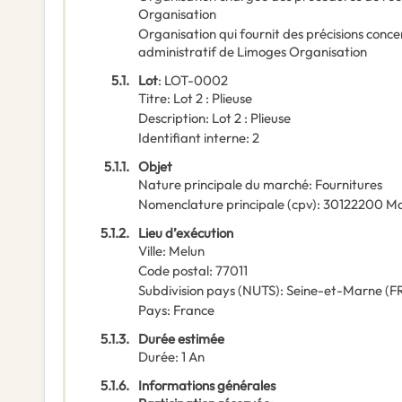
Organisation
Organisation qui fournit des précisions conce
administratif de Limoges Organisation
5.1.
Lot
:
LOT-0002
Titre
:
Lot 2 : Plieuse
Description
:
Lot 2 : Plieuse
Identifiant interne
:
2
5.1.1.
Objet
Nature principale du marché
:
Fournitures
Nomenclature principale
(
cpv
):
30122200
Ma
5.1.2.
Lieu d’exécution
Ville
:
Melun
Code postal
:
77011
Subdivision pays (NUTS)
:
Seine-et-Marne
(
F
Pays
:
France
5.1.3.
Durée estimée
Durée
:
1
An
5.1.6.
Informations générales