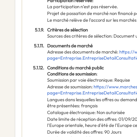
Participation réservée
:
La participation n’est pas réservée.
Projet de passation de marché non financé p
Le marché relève de l’accord sur les marchés
5.1.9.
Critères de sélection
Sources des critères de sélection
:
Document u
5.1.11.
Documents de marché
Adresse des documents de marché
:
https://
page=Entreprise.EntrepriseDetailConsult
5.1.12.
Conditions du marché public
Conditions de soumission
:
Soumission par voie électronique
:
Requise
Adresse de soumission
:
https://www.marches-
page=Entreprise.EntrepriseDetailConsult
Langues dans lesquelles les offres ou deman
être présentées
:
français
Catalogue électronique
:
Non autorisée
Date limite de réception des offres
:
01/09/2
l'Europe orientale, heure d'été de l'Europe c
Durée de validité des offres
:
90
Jours