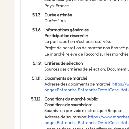
Pays
:
France
5.1.3.
Durée estimée
Durée
:
1
An
5.1.6.
Informations générales
Participation réservée
:
La participation n’est pas réservée.
Projet de passation de marché non financé p
Le marché relève de l’accord sur les marchés
5.1.9.
Critères de sélection
Sources des critères de sélection
:
Document u
5.1.11.
Documents de marché
Adresse des documents de marché
:
https://
page=Entreprise.EntrepriseDetailConsult
5.1.12.
Conditions du marché public
Conditions de soumission
:
Soumission par voie électronique
:
Requise
Adresse de soumission
:
https://www.marches-
page=Entreprise.EntrepriseDetailConsult
Langues dans lesquelles les offres ou deman