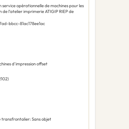
en service opérationnelle de machines pour les
n de l’atelier imprimerie ATIGIP RIEP de
47ad-bbcc-81ac178ee1ac
hines d'impression offset
R102
)
 transfrontalier
:
Sans objet