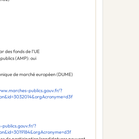
ar des fonds de l’UE
 publics (AMP)
:
oui
nique de marché européen (DUME)
www.marches-publics.gouv.fr/?
ation&id=3032014&orgAcronyme=d3f
publics.gouv.fr/?
ation&id=3019184&orgAcronyme=d3f
des de participation/candidatures peuvent