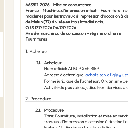
463811-2026 - Mise en concurrence
France – Machines d'impression offset – Fourniture, inst
machines pour les travaux d’impression d’occasion à de
de Melun (77) divisée en trois lots distincts.
OJ S 127/2026 06/07/2026
Avis de marché ou de concession – régime ordinaire
Fournitures
1.
Acheteur
1.1.
Acheteur
Nom officiel
:
ATIGIP SEP RIEP
Adresse électronique
:
achats.sep.atigip@just
Forme juridique de l’acheteur
:
Organisme de 
Activité du pouvoir adjudicateur
:
Services d’
2.
Procédure
2.1.
Procédure
Titre
:
Fourniture, installation et mise en serv
travaux d’impression d’occasion à destinatio
Melun (77) divisée en trois lots distincts.