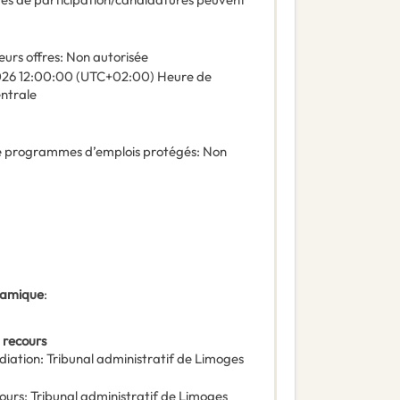
eurs offres
:
Non autorisée
026
12:00:00 (UTC+02:00) Heure de
entrale
 de programmes d’emplois protégés
:
Non
ynamique
:
 recours
diation
:
Tribunal administratif de Limoges
ours
:
Tribunal administratif de Limoges