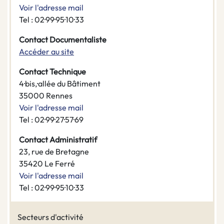
Voir l'adresse mail
Tel : 02·99·95·10·33
Contact Documentaliste
Accéder au site
Contact Technique
4·bis,·allée du Bâtiment
35000 Rennes
Voir l'adresse mail
Tel : 02·99·27·57·69
Contact Administratif
23, rue de Bretagne
35420 Le Ferré
Voir l'adresse mail
Tel : 02·99·95·10·33
Secteurs d'activité