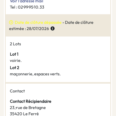
Voir l'adresse mail
Tel : 02·99·95·10.33
Date de clôture dépassée
- Date de clôture
estimée : 28/07/2026
2 Lots
Lot 1
voirie.
Lot 2
maçonnerie, espaces verts.
Contact
Contact Récipiendaire
23,·rue de Bretagne
35420 Le Ferré