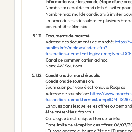
Informations sur la seconde étape d’une pr
Nombre minimal de candidats à inviter pour 
Nombre maximal de candidats à inviter pour
La procédure se déroulera en plusieurs étap
peuvent être éliminés
5.1.11.
Documents de marché
Adresse des documents de marché
:
https:/
publics.info/mpiaws/index.cfm?
fuseaction=dematEnt.login&amp;type=DC
Canal de communication ad hoc
:
Nom
:
AW Solutions
5.1.12.
Conditions du marché public
Conditions de soumission
:
Soumission par voie électronique
:
Requise
Adresse de soumission
:
https://www.marches
fuseaction=demat.termes&amp;IDM=18287
Langues dans lesquelles les offres ou deman
être présentées
:
français
Catalogue électronique
:
Non autorisée
Date limite de réception des offres
:
06/07/2
l'Europe orientale, heure d'été de l'Europe c