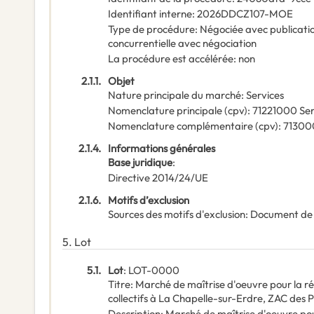
Identifiant interne
:
2026DDCZ107-MOE
Type de procédure
:
Négociée avec publicatio
concurrentielle avec négociation
La procédure est accélérée
:
non
2.1.1.
Objet
Nature principale du marché
:
Services
Nomenclature principale
(
cpv
):
71221000
Ser
Nomenclature complémentaire
(
cpv
):
7130
2.1.4.
Informations générales
Base juridique
:
Directive 2014/24/UE
2.1.6.
Motifs d’exclusion
Sources des motifs d'exclusion
:
Document de
5.
Lot
5.1.
Lot
:
LOT-0000
Titre
:
Marché de maîtrise d'oeuvre pour la ré
collectifs à La Chapelle-sur-Erdre, ZAC des P
Description
:
Marché de maîtrise d'oeuvre pour