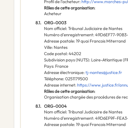
Profil de l’acheteur
:
http://www.marches-publ
Rôles de cette organisation
:
Acheteur
8.1.
ORG-0003
Nom officiel
:
Tribunal Judiciaire de Nantes
Numéro d’enregistrement
:
49D6EF77-90B3
Adresse postale
:
19 quai Francois Miterrand
Ville
:
Nantes
Code postal
:
44202
Subdivision pays (NUTS)
:
Loire-Atlantique
(
F
Pays
:
France
Adresse électronique
:
tj-nantes@justice.fr
Téléphone
:
0251179500
Adresse internet
:
https://www.justice.fr/annu
Rôles de cette organisation
:
Organisation chargée des procédures de rec
8.1.
ORG-0004
Nom officiel
:
Tribunal Judiciaire de Nantes
Numéro d’enregistrement
:
49D6EF9F-FEA3-
Adresse postale
:
19 quai Francois Miterrand