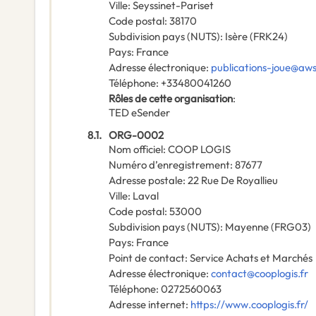
Ville
:
Seyssinet-Pariset
Code postal
:
38170
Subdivision pays (NUTS)
:
Isère
(
FRK24
)
Pays
:
France
Adresse électronique
:
publications-joue@aw
Téléphone
:
+33480041260
Rôles de cette organisation
:
TED eSender
8.1.
ORG-0002
Nom officiel
:
COOP LOGIS
Numéro d’enregistrement
:
87677
Adresse postale
:
22 Rue De Royallieu
Ville
:
Laval
Code postal
:
53000
Subdivision pays (NUTS)
:
Mayenne
(
FRG03
)
Pays
:
France
Point de contact
:
Service Achats et Marchés
Adresse électronique
:
contact@cooplogis.fr
Téléphone
:
0272560063
Adresse internet
:
https://www.cooplogis.fr/