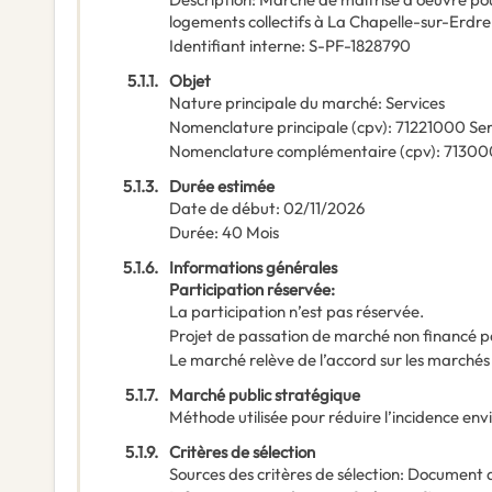
logements collectifs à La Chapelle-sur-Erdre
Identifiant interne
:
S-PF-1828790
5.1.1.
Objet
Nature principale du marché
:
Services
Nomenclature principale
(
cpv
):
71221000
Ser
Nomenclature complémentaire
(
cpv
):
7130
5.1.3.
Durée estimée
Date de début
:
02/11/2026
Durée
:
40
Mois
5.1.6.
Informations générales
Participation réservée
:
La participation n’est pas réservée.
Projet de passation de marché non financé p
Le marché relève de l’accord sur les marchés
5.1.7.
Marché public stratégique
Méthode utilisée pour réduire l’incidence en
5.1.9.
Critères de sélection
Sources des critères de sélection
:
Document 