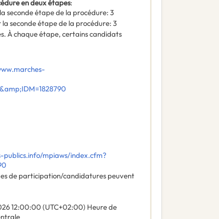
océdure en deux étapes
:
la seconde étape de la procédure
:
3
 la seconde étape de la procédure
:
3
es. À chaque étape, certains candidats
/www.marches-
E&amp;IDM=1828790
-publics.info/mpiaws/index.cfm?
90
des de participation/candidatures peuvent
026
12:00:00 (UTC+02:00) Heure de
entrale