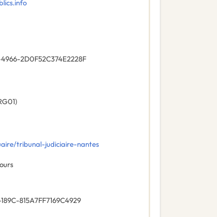
ics.info
-4966-2D0F52C374E2228F
RG01
)
aire/tribunal-judiciaire-nantes
ours
189C-815A7FF7169C4929