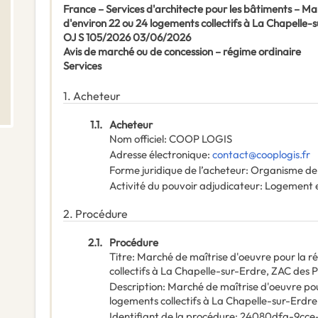
France – Services d'architecte pour les bâtiments – Mar
d'environ 22 ou 24 logements collectifs à La Chapelle-
OJ S 105/2026 03/06/2026
Avis de marché ou de concession – régime ordinaire
Services
1.
Acheteur
1.1.
Acheteur
Nom officiel
:
COOP LOGIS
Adresse électronique
:
contact@cooplogis.fr
Forme juridique de l’acheteur
:
Organisme de 
Activité du pouvoir adjudicateur
:
Logement e
2.
Procédure
2.1.
Procédure
Titre
:
Marché de maîtrise d'oeuvre pour la ré
collectifs à La Chapelle-sur-Erdre, ZAC des P
Description
:
Marché de maîtrise d'oeuvre pour
logements collectifs à La Chapelle-sur-Erdre
Identifiant de la procédure
:
24080dfa-9cce-