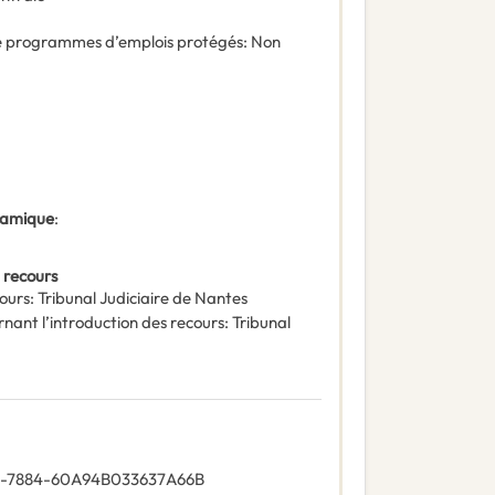
 de programmes d’emplois protégés
:
Non
ynamique
:
 recours
ours
:
Tribunal Judiciaire de Nantes
rnant l’introduction des recours
:
Tribunal
-7884-60A94B033637A66B