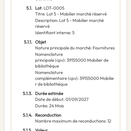
5.1.
Lot
:
LOT-0005
Titre
:
Lot 5 - Mobilier marché réservé
Description
:
Lot 5 - Mobilier marché
réservé
Identifiant interne
:
5
5.1.1.
Objet
Nature principale du marché
:
Fournitures
Nomenclature
principale
(
cpv
):
39155000
Mobilier de
bibliothèque
Nomenclature
complémentaire
(
cpv
):
39155000
Mobilie
r de bibliothèque
5.1.3.
Durée estimée
Date de début
:
01/09/2027
Durée
:
24
Mois
5.1.4.
Reconduction
Nombre maximum de reconductions
:
12
5.1.5.
Valeur