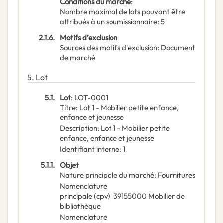
Conditions du marché
:
Nombre maximal de lots pouvant être
attribués à un soumissionnaire
:
5
2.1.6.
Motifs d’exclusion
Sources des motifs d'exclusion
:
Document
de marché
5.
Lot
5.1.
Lot
:
LOT-0001
Titre
:
Lot 1 - Mobilier petite enfance,
enfance et jeunesse
Description
:
Lot 1 - Mobilier petite
enfance, enfance et jeunesse
Identifiant interne
:
1
5.1.1.
Objet
Nature principale du marché
:
Fournitures
Nomenclature
principale
(
cpv
):
39155000
Mobilier de
bibliothèque
Nomenclature