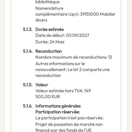
bibliothèque
Nomenclature
complémentaire
(
cpv
):
39151000
Mobilier
divers
5.1.3.
Durée estimée
Date de début
:
01/09/2027
Durée
:
24
Mois
5.1.4.
Reconduction
Nombre maximum de reconductions
:
12
Autres informations sur le
renouvellement
:
Le lot 2 comporte une
reconduction
5.1.5.
Valeur
Valeur estimée hors TVA
:
149
500,00
EUR
5.1.6.
Informations générales
Participation réservée
:
La participation n’est pas réservée.
Projet de passation de marché non
financé par des fonds de l’UE