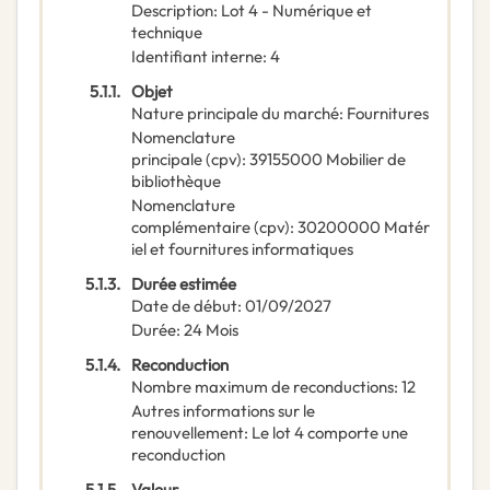
Description
:
Lot 4 - Numérique et
technique
Identifiant interne
:
4
5.1.1.
Objet
Nature principale du marché
:
Fournitures
Nomenclature
principale
(
cpv
):
39155000
Mobilier de
bibliothèque
Nomenclature
complémentaire
(
cpv
):
30200000
Matér
iel et fournitures informatiques
5.1.3.
Durée estimée
Date de début
:
01/09/2027
Durée
:
24
Mois
5.1.4.
Reconduction
Nombre maximum de reconductions
:
12
Autres informations sur le
renouvellement
:
Le lot 4 comporte une
reconduction
5.1.5.
Valeur