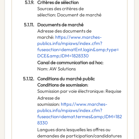
5.1.9.
Critères de sélection
Sources des critères de
sélection
:
Document de marché
5.1.11.
Documents de marché
Adresse des documents de
marché
:
https://www.marches-
publics.info/mpiaws/index.cfm?
fuseaction=dematEnt.login&amp;type=
DCE&amp;IDM=1828330
Canal de communication ad hoc
:
Nom
:
AW Solutions
5.1.12.
Conditions du marché public
Conditions de soumission
:
Soumission par voie électronique
:
Requise
Adresse de
soumission
:
https://www.marches-
publics.info/mpiaws/index.cfm?
fuseaction=demat.termes&amp;IDM=182
8330
Langues dans lesquelles les offres ou
demandes de participation/candidatures