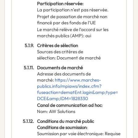
Participation réservée
:
La participation n’est pas réservée.
Projet de passation de marché non
financé par des fonds de l’UE
Le marché relève de l’accord sur les
marchés publics (AMP)
:
oui
5.1.9.
Critères de sélection
Sources des critères de
sélection
:
Document de marché
5.1.11.
Documents de marché
Adresse des documents de
marché
:
https://www.marches-
publics.info/mpiaws/index.cfm?
fuseaction=dematEnt.login&amp;type=
DCE&amp;IDM=1828330
Canal de communication ad hoc
:
Nom
:
AW Solutions
5.1.12.
Conditions du marché public
Conditions de soumission
:
Soumission par voie électronique
:
Requise