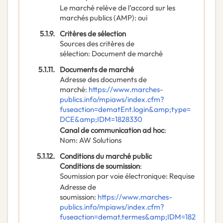
Le marché relève de l’accord sur les
marchés publics (AMP)
:
oui
5.1.9.
Critères de sélection
Sources des critères de
sélection
:
Document de marché
5.1.11.
Documents de marché
Adresse des documents de
marché
:
https://www.marches-
publics.info/mpiaws/index.cfm?
fuseaction=dematEnt.login&amp;type=
DCE&amp;IDM=1828330
Canal de communication ad hoc
:
Nom
:
AW Solutions
5.1.12.
Conditions du marché public
Conditions de soumission
:
Soumission par voie électronique
:
Requise
Adresse de
soumission
:
https://www.marches-
publics.info/mpiaws/index.cfm?
fuseaction=demat.termes&amp;IDM=182