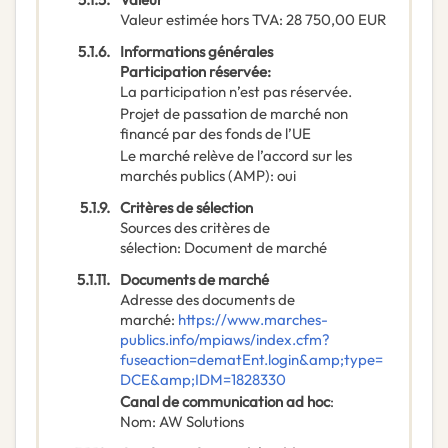
Valeur estimée hors TVA
:
28 750,00
EUR
5.1.6.
Informations générales
Participation réservée
:
La participation n’est pas réservée.
Projet de passation de marché non
financé par des fonds de l’UE
Le marché relève de l’accord sur les
marchés publics (AMP)
:
oui
5.1.9.
Critères de sélection
Sources des critères de
sélection
:
Document de marché
5.1.11.
Documents de marché
Adresse des documents de
marché
:
https://www.marches-
publics.info/mpiaws/index.cfm?
fuseaction=dematEnt.login&amp;type=
DCE&amp;IDM=1828330
Canal de communication ad hoc
:
Nom
:
AW Solutions