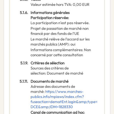
Valeur estimée hors TVA
:
0,00
EUR
5.1.6.
Informations générales
Participation réservée
:
La participation n’est pas réservée.
Projet de passation de marché non
financé par des fonds de l’UE
Le marché relève de l’accord sur les
marchés publics (AMP)
:
oui
Informations complémentaires
:
Non
concerné par cette consultation
5.1.9.
Critères de sélection
Sources des critères de
sélection
:
Document de marché
5.1.11.
Documents de marché
Adresse des documents de
marché
:
https://www.marches-
publics.info/mpiaws/index.cfm?
fuseaction=dematEnt.login&amp;type=
DCE&amp;IDM=1828330
Canal de communication ad hoc
: