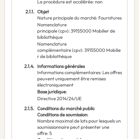
La procédure est accélérée
:
non
2.1.1.
Objet
Nature principale du marché
:
Fournitures
Nomenclature
principale
(
cpv
):
39155000
Mobilier de
bibliothèque
Nomenclature
complémentaire
(
cpv
):
39155000
Mobilie
r de bibliothèque
2.1.4.
Informations générales
Informations complémentaires
:
Les offres
peuvent uniquement être remises
électroniquement
Base juridique
:
Directive 2014/24/UE
2.1.5.
Conditions du marché public
Conditions de soumission
:
Nombre maximal de lots pour lesquels un
soumissionnaire peut présenter une
offre
:
5