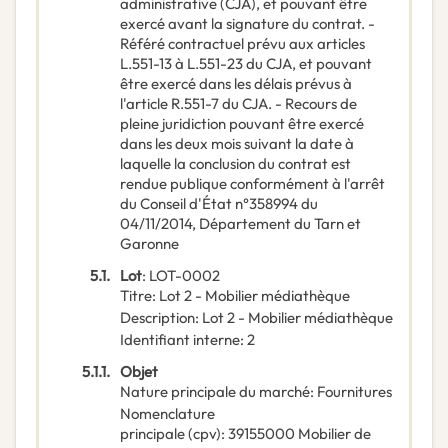
administrative (CJA), et pouvant être
exercé avant la signature du contrat. -
Référé contractuel prévu aux articles
L.551-13 à L.551-23 du CJA, et pouvant
être exercé dans les délais prévus à
l'article R.551-7 du CJA. - Recours de
pleine juridiction pouvant être exercé
dans les deux mois suivant la date à
laquelle la conclusion du contrat est
rendue publique conformément à l'arrêt
du Conseil d'État n°358994 du
04/11/2014, Département du Tarn et
Garonne
5.1.
Lot
:
LOT-0002
Titre
:
Lot 2 - Mobilier médiathèque
Description
:
Lot 2 - Mobilier médiathèque
Identifiant interne
:
2
5.1.1.
Objet
Nature principale du marché
:
Fournitures
Nomenclature
principale
(
cpv
):
39155000
Mobilier de