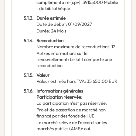
complémentaire
(
cpv
):
39155000
Mobilie
r de bibliothèque
5.1.3.
Durée estimée
Date de début
:
01/09/2027
Durée
:
24
Mois
5.1.4.
Reconduction
Nombre maximum de reconductions
:
12
Autres informations sur le
renouvellement
:
Le lot 1 comporte une
reconduction
5.1.5.
Valeur
Valeur estimée hors TVA
:
35 650,00
EUR
5.1.6.
Informations générales
Participation réservée
:
La participation n’est pas réservée.
Projet de passation de marché non
financé par des fonds de l’UE
Le marché relève de l’accord sur les
marchés publics (AMP)
:
oui