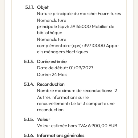
5.1.1.
Objet
Nature principale du marché
:
Fournitures
Nomenclature
principale
(
cpv
):
39155000
Mobilier de
bibliothèque
Nomenclature
complémentaire
(
cpv
):
39710000
Appar
eils ménagers électriques
5.1.3.
Durée estimée
Date de début
:
01/09/2027
Durée
:
24
Mois
5.1.4.
Reconduction
Nombre maximum de reconductions
:
12
Autres informations sur le
renouvellement
:
Le lot 3 comporte une
reconduction
5.1.5.
Valeur
Valeur estimée hors TVA
:
6 900,00
EUR
5.1.6.
Informations générales