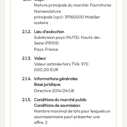
Nature principale du marché
:
Fournitures
Nomenclature
principale
(
cpv
):
39160000
Mobilier
scolaire
2.1.2.
Lieu d’exécution
Subdivision pays (NUTS)
:
Hauts-de-
Seine
(
FR105
)
Pays
:
France
2.1.3.
Valeur
Valeur estimée hors TVA
:
970
000,00
EUR
2.1.4.
Informations générales
Base juridique
:
Directive 2014/24/UE
2.1.5.
Conditions du marché public
Conditions de soumission
:
Nombre maximal de lots pour lesquels un
soumissionnaire peut présenter une
offre
:
2