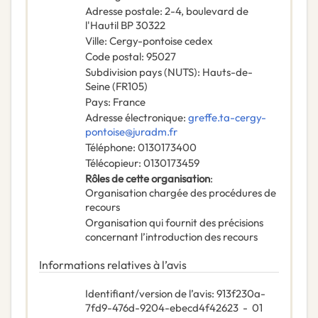
Adresse postale
:
2-4, boulevard de
l'Hautil BP 30322
Ville
:
Cergy-pontoise cedex
Code postal
:
95027
Subdivision pays (NUTS)
:
Hauts-de-
Seine
(
FR105
)
Pays
:
France
Adresse électronique
:
greffe.ta-cergy-
pontoise@juradm.fr
Téléphone
:
0130173400
Télécopieur
:
0130173459
Rôles de cette organisation
:
Organisation chargée des procédures de
recours
Organisation qui fournit des précisions
concernant l’introduction des recours
Informations relatives à l’avis
Identifiant/version de l’avis
:
913f230a-
7fd9-476d-9204-ebecd4f42623
-
01