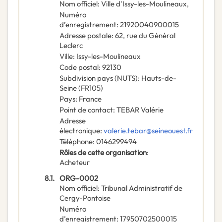
Nom officiel
:
Ville d'Issy-les-Moulineaux,
Numéro
d’enregistrement
:
21920040900015
Adresse postale
:
62, rue du Général
Leclerc
Ville
:
Issy-les-Moulineaux
Code postal
:
92130
Subdivision pays (NUTS)
:
Hauts-de-
Seine
(
FR105
)
Pays
:
France
Point de contact
:
TEBAR Valérie
Adresse
électronique
:
valerie.tebar@seineouest.fr
Téléphone
:
0146299494
Rôles de cette organisation
:
Acheteur
8.1.
ORG-0002
Nom officiel
:
Tribunal Administratif de
Cergy-Pontoise
Numéro
d’enregistrement
:
17950702500015