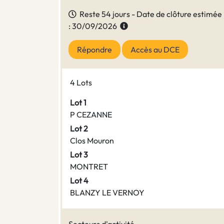
Reste 54 jours - Date de clôture estimée
: 30/09/2026
Répondre
Accès au DCE
4 Lots
Lot 1
P CEZANNE
Lot 2
Clos Mouron
Lot 3
MONTRET
Lot 4
BLANZY LE VERNOY