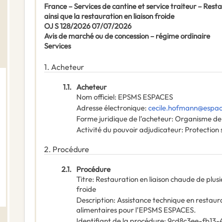
France – Services de cantine et service traiteur – Resta
ainsi que la restauration en liaison froide
OJ S 128/2026 07/07/2026
Avis de marché ou de concession – régime ordinaire
Services
1.
Acheteur
1.1.
Acheteur
Nom officiel
:
EPSMS ESPACES
Adresse électronique
:
cecile.hofmann@espac
Forme juridique de l’acheteur
:
Organisme de d
Activité du pouvoir adjudicateur
:
Protection 
2.
Procédure
2.1.
Procédure
Titre
:
Restauration en liaison chaude de plusie
froide
Description
:
Assistance technique en restaur
alimentaires pour l’EPSMS ESPACES.
Identifiant de la procédure
:
9cd8c3ee-fb13-