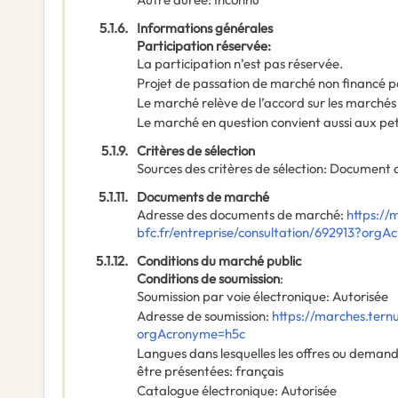
5.1.6.
Informations générales
Participation réservée
:
La participation n’est pas réservée.
Projet de passation de marché non financé p
Le marché relève de l’accord sur les marchés
Le marché en question convient aussi aux pe
5.1.9.
Critères de sélection
Sources des critères de sélection
:
Document 
5.1.11.
Documents de marché
Adresse des documents de marché
:
https://
bfc.fr/entreprise/consultation/692913?org
5.1.12.
Conditions du marché public
Conditions de soumission
:
Soumission par voie électronique
:
Autorisée
Adresse de soumission
:
https://marches.tern
orgAcronyme=h5c
Langues dans lesquelles les offres ou deman
être présentées
:
français
Catalogue électronique
:
Autorisée