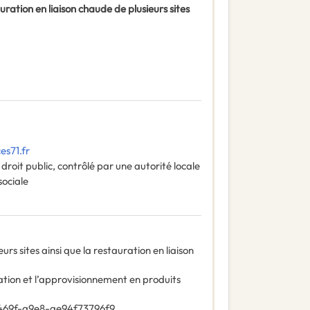
uration en liaison chaude de plusieurs sites
es71.fr
roit public, contrôlé par une autorité locale
sociale
urs sites ainsi que la restauration en liaison
ation et l’approvisionnement en produits
469f-a9e8-ae94f73796f9