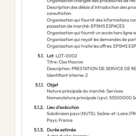
Organisation chargée des procédures de rec
Description des délais d'introduction des pr
consultation
Organisation qui fournit des informations c
passation de marché
:
EPSMS ESPACES
Organisation qui fournit un accès hors lign
Organisation qui reçoit les demandes de par
Organisation qui traite les offres
:
EPSMS ES
5.1.
Lot
:
LOT-0002
Titre
:
Clos Mouron
Description
:
PRESTATION DE SERVICE DE R
Identifiant interne
:
2
5.1.1.
Objet
Nature principale du marché
:
Services
Nomenclature principale
(
cpv
):
55500000
S
5.1.2.
Lieu d’exécution
Subdivision pays (NUTS)
:
Saône-et-Loire
(
FR
Pays
:
France
5.1.3.
Durée estimée
Autre durée
:
Inconnu