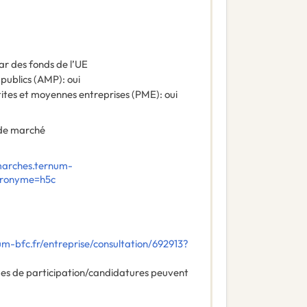
ar des fonds de l’UE
 publics (AMP)
:
oui
tites et moyennes entreprises (PME)
:
oui
de marché
marches.ternum-
Acronyme=h5c
um-bfc.fr/entreprise/consultation/692913?
des de participation/candidatures peuvent