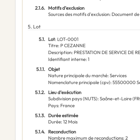
2.1.6.
Motifs d’exclusion
Sources des motifs d'exclusion
:
Document de
5.
Lot
5.1.
Lot
:
LOT-0001
Titre
:
P CEZANNE
Description
:
PRESTATION DE SERVICE DE R
Identifiant interne
:
1
5.1.1.
Objet
Nature principale du marché
:
Services
Nomenclature principale
(
cpv
):
55500000
S
5.1.2.
Lieu d’exécution
Subdivision pays (NUTS)
:
Saône-et-Loire
(
FR
Pays
:
France
5.1.3.
Durée estimée
Durée
:
12
Mois
5.1.4.
Reconduction
Nombre maximum de reconductions
:
2