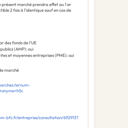
e présent marché prendra effet au 1 er
ble 2 fois à l’identique sauf en cas de
ar des fonds de l’UE
 publics (AMP)
:
oui
tites et moyennes entreprises (PME)
:
oui
de marché
marches.ternum-
Acronyme=h5c
um-bfc.fr/entreprise/consultation/692913?