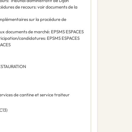
ours
:
Tribunal administratif de Dijon
océdures de recours
:
voir documents de la
omplémentaires sur la procédure de
e aux documents de marché
:
EPSMS ESPACES
ticipation/candidatures
:
EPSMS ESPACES
PACES
ESTAURATION
ervices de cantine et service traiteur
C13
)