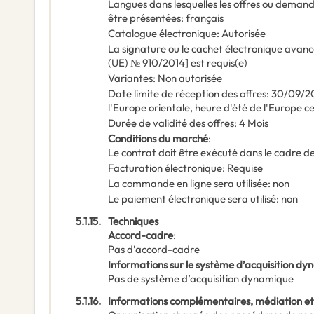
Langues dans lesquelles les offres ou deman
être présentées
:
français
Catalogue électronique
:
Autorisée
La signature ou le cachet électronique avanc
(UE) № 910/2014] est requis(e)
Variantes
:
Non autorisée
Date limite de réception des offres
:
30/09/2
l'Europe orientale, heure d'été de l'Europe c
Durée de validité des offres
:
4
Mois
Conditions du marché
:
Le contrat doit être exécuté dans le cadre
Facturation électronique
:
Requise
La commande en ligne sera utilisée
:
non
Le paiement électronique sera utilisé
:
non
5.1.15.
Techniques
Accord-cadre
:
Pas d’accord-cadre
Informations sur le système d’acquisition d
Pas de système d’acquisition dynamique
5.1.16.
Informations complémentaires, médiation et