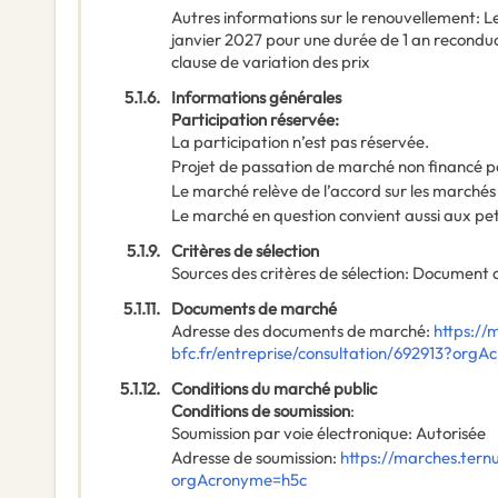
Autres informations sur le renouvellement
:
L
janvier 2027 pour une durée de 1 an reconducti
clause de variation des prix
5.1.6.
Informations générales
Participation réservée
:
La participation n’est pas réservée.
Projet de passation de marché non financé p
Le marché relève de l’accord sur les marchés
Le marché en question convient aussi aux pe
5.1.9.
Critères de sélection
Sources des critères de sélection
:
Document 
5.1.11.
Documents de marché
Adresse des documents de marché
:
https://
bfc.fr/entreprise/consultation/692913?org
5.1.12.
Conditions du marché public
Conditions de soumission
:
Soumission par voie électronique
:
Autorisée
Adresse de soumission
:
https://marches.tern
orgAcronyme=h5c