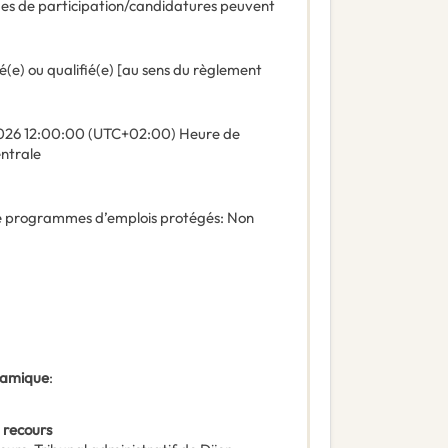
des de participation/candidatures peuvent
é(e) ou qualifié(e) [au sens du règlement
026
12:00:00 (UTC+02:00) Heure de
entrale
 de programmes d’emplois protégés
:
Non
ynamique
:
 recours