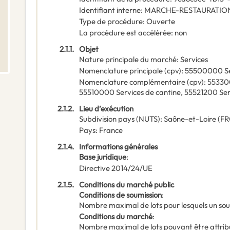
Identifiant interne
:
MARCHE-RESTAURATION
Type de procédure
:
Ouverte
La procédure est accélérée
:
non
2.1.1.
Objet
Nature principale du marché
:
Services
Nomenclature principale
(
cpv
):
55500000
S
Nomenclature complémentaire
(
cpv
):
5533
55510000
Services de cantine
,
55521200
Ser
2.1.2.
Lieu d’exécution
Subdivision pays (NUTS)
:
Saône-et-Loire
(
FR
Pays
:
France
2.1.4.
Informations générales
Base juridique
:
Directive 2014/24/UE
2.1.5.
Conditions du marché public
Conditions de soumission
:
Nombre maximal de lots pour lesquels un sou
Conditions du marché
:
Nombre maximal de lots pouvant être attribu