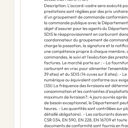
Description
:
L'accord-cadre sera exécuté pa
prestations sont réglées par des prix unitaire
d'un groupement de commande conformément 
la commande publique avec le Département de l
objet d'assurer pour les agents du Départeme
SDIS le réapprovisionnent en carburant dans l
coordonnateur du groupement de commande es
charge la passation, la signature et la notifi
une compétence propre à chaque membre, c
commandes, le suivi et l'exécution des prestat
factures. Le marché porte sur : - La fournitu
carburant en vrac pour alimenter l'ensemble
39 sites) et du SDIS (14 cuves sur 8 sites). - Le 
numérique ou équivalent conforme aux exigen
(SSI) La fréquence des livraisons est déterminé
consommation et les contraintes d'exploitation
maximum de livraison?: 4 jours ouvrés après
de besoin exceptionnel, le Département peut
heures. - Les quantités sont contrôlées sur pl
détaillé obligatoire). - Les carburants doive
CSR 034, EN 590, EN 228, EN 16709 et toute
documents de conformité sont fournis en fr