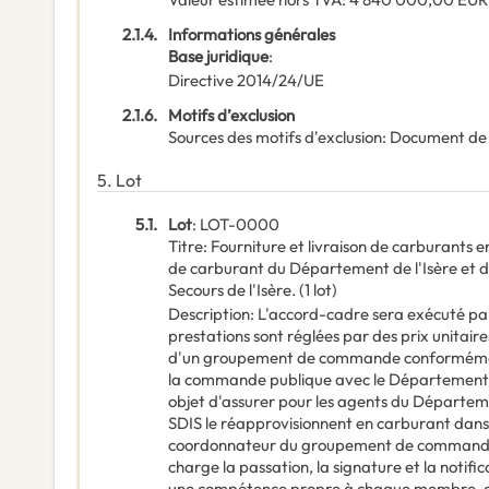
2.1.4.
Informations générales
Base juridique
:
Directive 2014/24/UE
2.1.6.
Motifs d’exclusion
Sources des motifs d'exclusion
:
Document de
5.
Lot
5.1.
Lot
:
LOT-0000
Titre
:
Fourniture et livraison de carburants e
de carburant du Département de l'Isère et 
Secours de l'Isère. (1 lot)
Description
:
L'accord-cadre sera exécuté pa
prestations sont réglées par des prix unitaire
d'un groupement de commande conformément 
la commande publique avec le Département de l
objet d'assurer pour les agents du Départeme
SDIS le réapprovisionnent en carburant dans l
coordonnateur du groupement de commande es
charge la passation, la signature et la notifi
une compétence propre à chaque membre, c