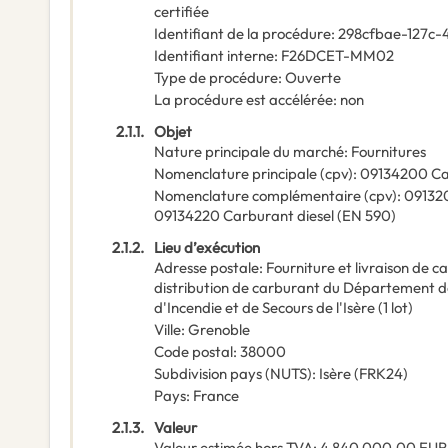
certifiée
Identifiant de la procédure
:
298cfbae-127c
Identifiant interne
:
F26DCET-MM02
Type de procédure
:
Ouverte
La procédure est accélérée
:
non
2.1.1.
Objet
Nature principale du marché
:
Fournitures
Nomenclature principale
(
cpv
):
09134200
Ca
Nomenclature complémentaire
(
cpv
):
09132
09134220
Carburant diesel (EN 590)
2.1.2.
Lieu d’exécution
Adresse postale
:
Fourniture et livraison de c
distribution de carburant du Département de
d'Incendie et de Secours de l'Isère (1 lot)
Ville
:
Grenoble
Code postal
:
38000
Subdivision pays (NUTS)
:
Isère
(
FRK24
)
Pays
:
France
2.1.3.
Valeur
Valeur estimée hors TVA
:
4 840 000,00
EUR