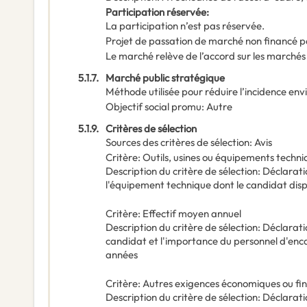
Participation réservée
:
La participation n’est pas réservée.
Projet de passation de marché non financé p
Le marché relève de l’accord sur les marchés
5.1.7.
Marché public stratégique
Méthode utilisée pour réduire l’incidence en
Objectif social promu
:
Autre
5.1.9.
Critères de sélection
Sources des critères de sélection
:
Avis
Critère
:
Outils, usines ou équipements techni
Description du critère de sélection
:
Déclaratio
l'équipement technique dont le candidat disp
Critère
:
Effectif moyen annuel
Description du critère de sélection
:
Déclarati
candidat et l'importance du personnel d'enc
années
Critère
:
Autres exigences économiques ou fi
Description du critère de sélection
:
Déclaratio