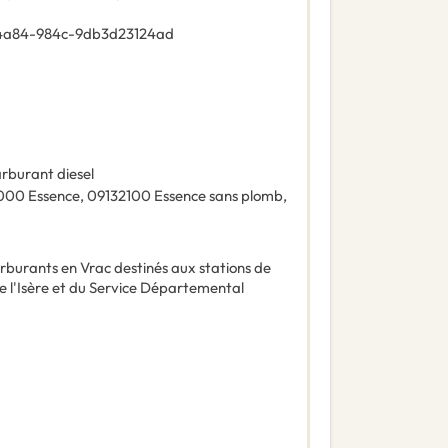
-4a84-984c-9db3d23124ad
rburant diesel
000
Essence
,
09132100
Essence sans plomb
,
arburants en Vrac destinés aux stations de
 l'Isère et du Service Départemental