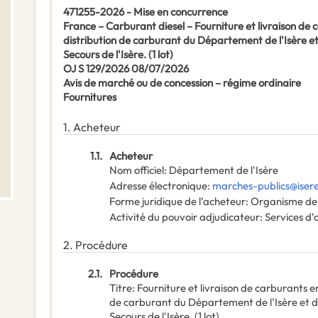
471255-2026 - Mise en concurrence
France – Carburant diesel – Fourniture et livraison de 
distribution de carburant du Département de l'Isère e
Secours de l'Isère. (1 lot)
OJ S 129/2026 08/07/2026
Avis de marché ou de concession – régime ordinaire
Fournitures
1.
Acheteur
1.1.
Acheteur
Nom officiel
:
Département de l'Isère
Adresse électronique
:
marches-publics@isere
Forme juridique de l’acheteur
:
Organisme de 
Activité du pouvoir adjudicateur
:
Services d’
2.
Procédure
2.1.
Procédure
Titre
:
Fourniture et livraison de carburants e
de carburant du Département de l'Isère et 
Secours de l'Isère. (1 lot)