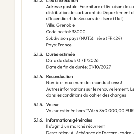
5.1.2.
Lieu d’exécution
Adresse postale
:
Fourniture et livraison de c
distribution de carburant du Département de
d'Incendie et de Secours de l'Isère (1 lot)
Ville
:
Grenoble
Code postal
:
38000
Subdivision pays (NUTS)
:
Isère
(
FRK24
)
Pays
:
France
5.1.3.
Durée estimée
Date de début
:
01/11/2026
Date de fin de durée
:
31/10/2027
5.1.4.
Reconduction
Nombre maximum de reconductions
:
3
Autres informations sur le renouvellement
:
Le
dans les conditions du cahier des charges
5.1.5.
Valeur
Valeur estimée hors TVA
:
4 840 000,00
EUR
5.1.6.
Informations générales
Il s’agit d’un marché récurrent
Description
:
A l'échéance de l'accord-cadre, 