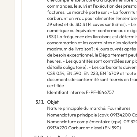
commandes, le suivi et l'exécution des prestat
factures. Le marché porte sur : - La fournitu
carburant en vrac pour alimenter l'ensemble
39 sites) et du SDIS (14 cuves sur 8 sites). - Le 
numérique ou équivalent conforme aux exigen
(SSI) La fréquence des livraisons est déterminé
consommation et les contraintes d'exploitation
maximum de livraison?: 4 jours ouvrés après
de besoin exceptionnel, le Département peut
heures. - Les quantités sont contrôlées sur pl
détaillé obligatoire). - Les carburants doive
CSR 034, EN 590, EN 228, EN 16709 et toute
documents de conformité sont fournis en fr
certifiée
Identifiant interne
:
F-PF-1846757
5.1.1.
Objet
Nature principale du marché
:
Fournitures
Nomenclature principale
(
cpv
):
09134200
Ca
Nomenclature complémentaire
(
cpv
):
09132
09134220
Carburant diesel (EN 590)