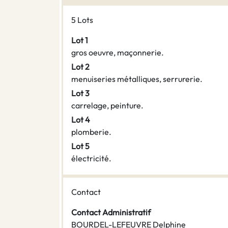
5 Lots
Lot 1
gros oeuvre, maçonnerie.
Lot 2
menuiseries métalliques, serrurerie.
Lot 3
carrelage, peinture.
Lot 4
plomberie.
Lot 5
électricité.
Contact
Contact Administratif
BOURDEL-LEFEUVRE Delphine