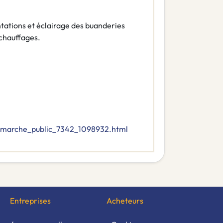
ntations et éclairage des buanderies
 chauffages.
e_marche_public_7342_1098932.html
Entreprises
Acheteurs