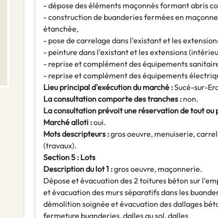
- dépose des éléments maçonnés formant abris co
- construction de buanderies fermées en maçonner
étanchée,
- pose de carrelage dans l'existant et les extension
- peinture dans l'existant et les extensions (intérie
- reprise et complément des équipements sanitair
- reprise et complément des équipements électriq
Lieu principal d'exécution du marché :
Sucé-sur-Erd
La consultation comporte des tranches :
non.
La consultation prévoit une réservation de tout ou 
Marché alloti :
oui.
Mots descripteurs :
gros oeuvre, menuiserie, carrel
(travaux).
Section 5 : Lots
Description du lot 1 :
gros oeuvre, maçonnerie.
Dépose et évacuation des 2 toitures béton sur l'em
et évacuation des murs séparatifs dans les buander
démolition soignée et évacuation des dallages bét
fermeture buanderies, dalles au sol, dalles