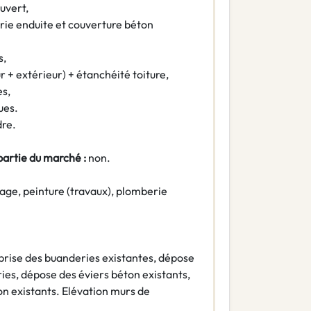
uvert,
ie enduite et couverture béton
s,
ur + extérieur) + étanchéité toiture,
es,
ues.
re.
partie du marché :
non.
age, peinture (travaux), plomberie
prise des buanderies existantes, dépose
ies, dépose des éviers béton existants,
on existants. Elévation murs de