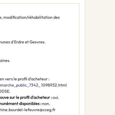
e, modification/réhabilitation des
nes d'Erdre et Gesvres.
aines.
ien vers le profil d'acheteur :
_marche_public_7342_
1098932.html
DSE.
ouve sur le profil d'acheteur :
oui.
munément disponibles :
non.
phine.bourdel-lefeuvre@cceg.fr