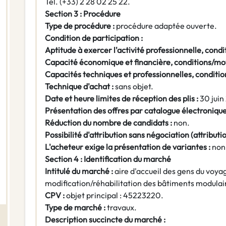
Tél. (+33) 2 28 02 25 22.
Section 3 : Procédure
Type de procédure :
procédure adaptée ouverte.
Condition de participation :
Aptitude à exercer l'activité professionnelle, cond
Capacité économique et financière, conditions/mo
Capacités techniques et professionnelles, conditi
Technique d'achat :
sans objet.
Date et heure limites de réception des plis :
30 juin
Présentation des offres par catalogue électroniqu
Réduction du nombre de candidats :
non.
Possibilité d'attribution sans négociation (attribution
L'acheteur exige la présentation de variantes :
non
Section 4 : Identification du marché
Intitulé du marché :
aire d'accueil des gens du voya
modification/réhabilitation des bâtiments modulair
CPV :
objet principal : 45223220.
Type de marché :
travaux.
Description succincte du marché :