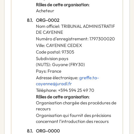
Rôles de cette organisation
:
Acheteur
8.1.
ORG-0002
Nom officiel
:
TRIBUNAL ADMINISTRATIF
DE CAYENNE
Numéro d’enregistrement
:
1797300020
Ville
:
CAYENNE CEDEX
Code postal
:
97305
Subdivision pays
(NUTS)
:
Guyane
(
FRY30
)
Pays
:
France
Adresse électronique
:
greffe.ta-
cayenne@juradl.fr
Téléphone
:
+594 594 25 49 70
Rôles de cette organisation
:
Organisation chargée des procédures de
recours
Organisation qui fournit des précisions
concernant l’introduction des recours
8.1.
ORG-0000