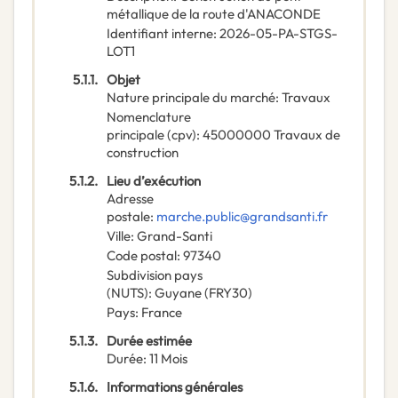
métallique de la route d'ANACONDE
Identifiant interne
:
2026-05-PA-STGS-
LOT1
5.1.1.
Objet
Nature principale du marché
:
Travaux
Nomenclature
principale
(
cpv
):
45000000
Travaux de
construction
5.1.2.
Lieu d’exécution
Adresse
postale
:
marche.public@grandsanti.fr
Ville
:
Grand-Santi
Code postal
:
97340
Subdivision pays
(NUTS)
:
Guyane
(
FRY30
)
Pays
:
France
5.1.3.
Durée estimée
Durée
:
11
Mois
5.1.6.
Informations générales