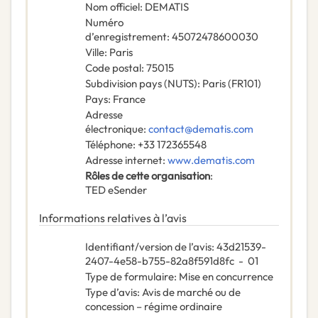
Nom officiel
:
DEMATIS
Numéro
d’enregistrement
:
45072478600030
Ville
:
Paris
Code postal
:
75015
Subdivision pays (NUTS)
:
Paris
(
FR101
)
Pays
:
France
Adresse
électronique
:
contact@dematis.com
Téléphone
:
+33 172365548
Adresse internet
:
www.dematis.com
Rôles de cette organisation
:
TED eSender
Informations relatives à l’avis
Identifiant/version de l’avis
:
43d21539-
2407-4e58-b755-82a8f591d8fc
-
01
Type de formulaire
:
Mise en concurrence
Type d’avis
:
Avis de marché ou de
concession – régime ordinaire