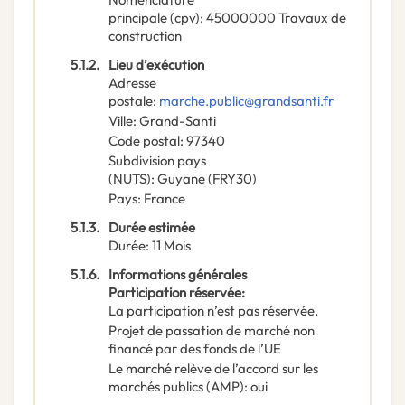
principale
(
cpv
):
45000000
Travaux de
construction
5.1.2.
Lieu d’exécution
Adresse
postale
:
marche.public@grandsanti.fr
Ville
:
Grand-Santi
Code postal
:
97340
Subdivision pays
(NUTS)
:
Guyane
(
FRY30
)
Pays
:
France
5.1.3.
Durée estimée
Durée
:
11
Mois
5.1.6.
Informations générales
Participation réservée
:
La participation n’est pas réservée.
Projet de passation de marché non
financé par des fonds de l’UE
Le marché relève de l’accord sur les
marchés publics (AMP)
:
oui