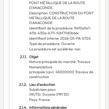
PONT MÉTALLIQUE DE LA ROUTE
D'ANACONDE.
Description
:
CONSTRUCTION DU PONT
METALLIQUE DE LA ROUTE
D'ANACONDE
Identifiant de la procédure
:
94f0afa7-
4f16-430a-b711-fcbf7fd0b66c
Identifiant interne
:
2026-05-PA-STGS
Type de procédure
:
Ouverte
La procédure est accélérée
:
non
2.1.1.
Objet
Nature principale du marché
:
Travaux
Nomenclature
principale
(
cpv
):
45000000
Travaux de
construction
2.1.2.
Lieu d’exécution
Subdivision pays
(NUTS)
:
Guyane
(
FRY30
)
Pays
:
France
2.1.4.
Informations générales