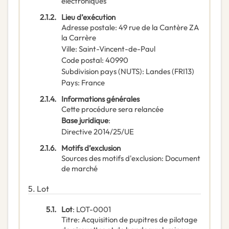
électroniques
2.1.2.
Lieu d’exécution
Adresse postale
:
49 rue de la Cantère
ZA
la Carrère
Ville
:
Saint-Vincent-de-Paul
Code postal
:
40990
Subdivision pays (NUTS)
:
Landes
(
FRI13
)
Pays
:
France
2.1.4.
Informations générales
Cette procédure sera relancée
Base juridique
:
Directive 2014/25/UE
2.1.6.
Motifs d’exclusion
Sources des motifs d'exclusion
:
Document
de marché
5.
Lot
5.1.
Lot
:
LOT-0001
Titre
:
Acquisition de pupitres de pilotage