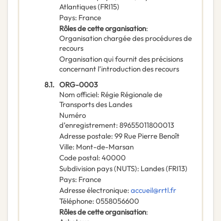
Atlantiques
(
FRI15
)
Pays
:
France
Rôles de cette organisation
:
Organisation chargée des procédures de
recours
Organisation qui fournit des précisions
concernant l’introduction des recours
8.1.
ORG-0003
Nom officiel
:
Régie Régionale de
Transports des Landes
Numéro
d’enregistrement
:
89655011800013
Adresse postale
:
99 Rue Pierre Benoît
Ville
:
Mont-de-Marsan
Code postal
:
40000
Subdivision pays (NUTS)
:
Landes
(
FRI13
)
Pays
:
France
Adresse électronique
:
accueil@rrtl.fr
Téléphone
:
0558056600
Rôles de cette organisation
: