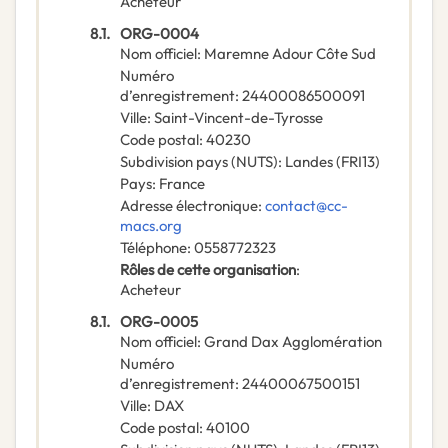
Acheteur
8.1.
ORG-0004
Nom officiel
:
Maremne Adour Côte Sud
Numéro
d’enregistrement
:
24400086500091
Ville
:
Saint-Vincent-de-Tyrosse
Code postal
:
40230
Subdivision pays (NUTS)
:
Landes
(
FRI13
)
Pays
:
France
Adresse électronique
:
contact@cc-
macs.org
Téléphone
:
0558772323
Rôles de cette organisation
:
Acheteur
8.1.
ORG-0005
Nom officiel
:
Grand Dax Agglomération
Numéro
d’enregistrement
:
24400067500151
Ville
:
DAX
Code postal
:
40100