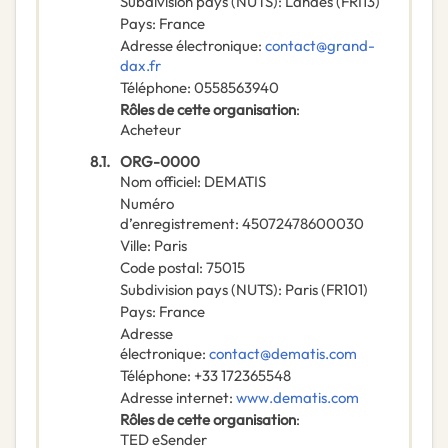
Subdivision pays (NUTS)
:
Landes
(
FRI13
)
Pays
:
France
Adresse électronique
:
contact@grand-
dax.fr
Téléphone
:
0558563940
Rôles de cette organisation
:
Acheteur
8.1.
ORG-0000
Nom officiel
:
DEMATIS
Numéro
d’enregistrement
:
45072478600030
Ville
:
Paris
Code postal
:
75015
Subdivision pays (NUTS)
:
Paris
(
FR101
)
Pays
:
France
Adresse
électronique
:
contact@dematis.com
Téléphone
:
+33 172365548
Adresse internet
:
www.dematis.com
Rôles de cette organisation
:
TED eSender