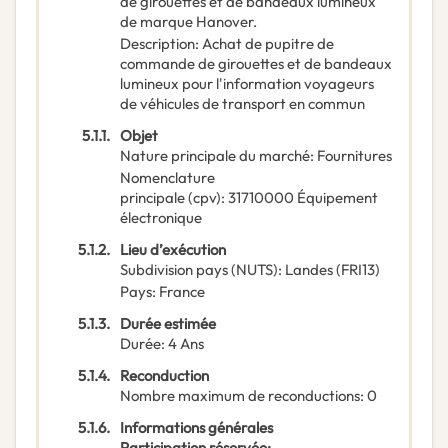
de girouettes et de bandeaux lumineux
de marque Hanover.
Description
:
Achat de pupitre de
commande de girouettes et de bandeaux
lumineux pour l'information voyageurs
de véhicules de transport en commun
5.1.1.
Objet
Nature principale du marché
:
Fournitures
Nomenclature
principale
(
cpv
):
31710000
Équipement
électronique
5.1.2.
Lieu d’exécution
Subdivision pays (NUTS)
:
Landes
(
FRI13
)
Pays
:
France
5.1.3.
Durée estimée
Durée
:
4
Ans
5.1.4.
Reconduction
Nombre maximum de reconductions
:
0
5.1.6.
Informations générales
Participation réservée
: