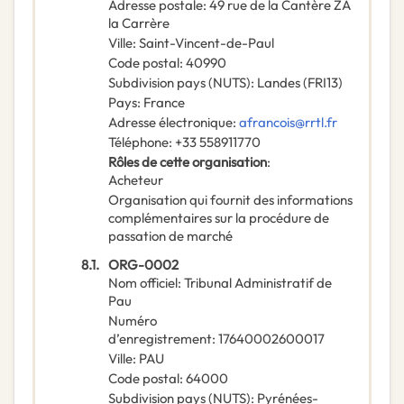
Adresse postale
:
49 rue de la Cantère ZA
la Carrère
Ville
:
Saint-Vincent-de-Paul
Code postal
:
40990
Subdivision pays (NUTS)
:
Landes
(
FRI13
)
Pays
:
France
Adresse électronique
:
afrancois@rrtl.fr
Téléphone
:
+33 558911770
Rôles de cette organisation
:
Acheteur
Organisation qui fournit des informations
complémentaires sur la procédure de
passation de marché
8.1.
ORG-0002
Nom officiel
:
Tribunal Administratif de
Pau
Numéro
d’enregistrement
:
17640002600017
Ville
:
PAU
Code postal
:
64000
Subdivision pays (NUTS)
:
Pyrénées-