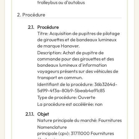
trolleybus ou d’autobus
2.
Procédure
2.1.
Procédure
Titre
:
Acquisition de pupitres de pilotage
de girouettes et de bandeaux lumineux
de marque Hanover.
Description
:
Achat de pupitre de
commande pour des girouettes et des
bandeaux lumineux d'information
voyageurs présents sur des véhicules de
transport en commun.
Identifiant de la procédure
:
36b3264d-
5d99-4f3a-80b9-5beab4a91c85
Type de procédure
:
Ouverte
La procédure est accélérée
:
non
2.1.1.
Objet
Nature principale du marché
:
Fournitures
Nomenclature
principale
(
cpv
):
31711000
Fournitures