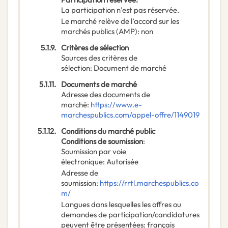
La participation n’est pas réservée.
Le marché relève de l’accord sur les
marchés publics (AMP)
:
non
5.1.9.
Critères de sélection
Sources des critères de
sélection
:
Document de marché
5.1.11.
Documents de marché
Adresse des documents de
marché
:
https://www.e-
marchespublics.com/appel-offre/1149019
5.1.12.
Conditions du marché public
Conditions de soumission
:
Soumission par voie
électronique
:
Autorisée
Adresse de
soumission
:
https://rrtl.marchespublics.co
m/
Langues dans lesquelles les offres ou
demandes de participation/candidatures
peuvent être présentées
:
français