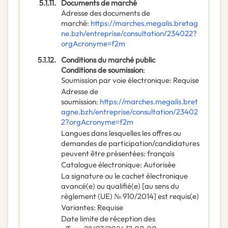
5.1.11.
Documents de marché
Adresse des documents de
marché
:
https://marches.megalis.bretag
ne.bzh/entreprise/consultation/234022?
orgAcronyme=f2m
5.1.12.
Conditions du marché public
Conditions de soumission
:
Soumission par voie électronique
:
Requise
Adresse de
soumission
:
https://marches.megalis.bret
agne.bzh/entreprise/consultation/23402
2?orgAcronyme=f2m
Langues dans lesquelles les offres ou
demandes de participation/candidatures
peuvent être présentées
:
français
Catalogue électronique
:
Autorisée
La signature ou le cachet électronique
avancé(e) ou qualifié(e) [au sens du
règlement (UE) № 910/2014] est requis(e)
Variantes
:
Requise
Date limite de réception des