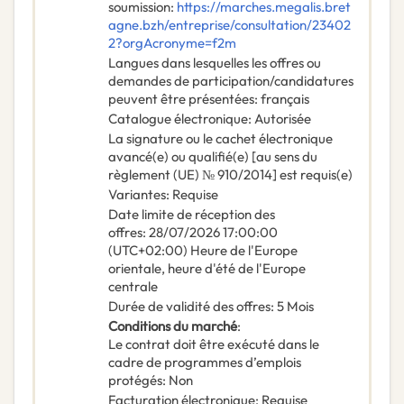
soumission
:
https://marches.megalis.bret
agne.bzh/entreprise/consultation/23402
2?orgAcronyme=f2m
Langues dans lesquelles les offres ou
demandes de participation/candidatures
peuvent être présentées
:
français
Catalogue électronique
:
Autorisée
La signature ou le cachet électronique
avancé(e) ou qualifié(e) [au sens du
règlement (UE) № 910/2014] est requis(e)
Variantes
:
Requise
Date limite de réception des
offres
:
28/07/2026
17:00:00
(UTC+02:00) Heure de l'Europe
orientale, heure d'été de l'Europe
centrale
Durée de validité des offres
:
5
Mois
Conditions du marché
:
Le contrat doit être exécuté dans le
cadre de programmes d’emplois
protégés
:
Non
Facturation électronique
:
Requise