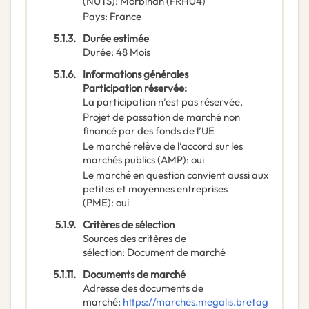
(NUTS)
:
Morbihan
(
FRH04
)
Pays
:
France
5.1.3.
Durée estimée
Durée
:
48
Mois
5.1.6.
Informations générales
Participation réservée
:
La participation n’est pas réservée.
Projet de passation de marché non
financé par des fonds de l’UE
Le marché relève de l’accord sur les
marchés publics (AMP)
:
oui
Le marché en question convient aussi aux
petites et moyennes entreprises
(PME)
:
oui
5.1.9.
Critères de sélection
Sources des critères de
sélection
:
Document de marché
5.1.11.
Documents de marché
Adresse des documents de
marché
:
https://marches.megalis.bretag