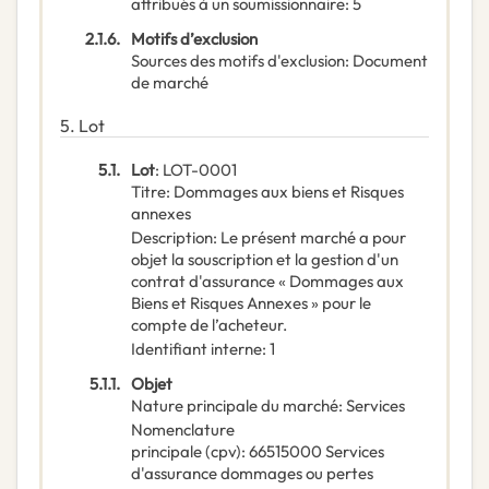
attribués à un soumissionnaire
:
5
2.1.6.
Motifs d’exclusion
Sources des motifs d'exclusion
:
Document
de marché
5.
Lot
5.1.
Lot
:
LOT-0001
Titre
:
Dommages aux biens et Risques
annexes
Description
:
Le présent marché a pour
objet la souscription et la gestion d'un
contrat d'assurance « Dommages aux
Biens et Risques Annexes » pour le
compte de l’acheteur.
Identifiant interne
:
1
5.1.1.
Objet
Nature principale du marché
:
Services
Nomenclature
principale
(
cpv
):
66515000
Services
d'assurance dommages ou pertes