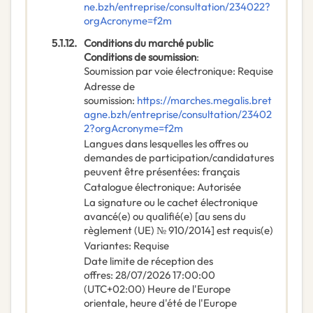
ne.bzh/entreprise/consultation/234022?
orgAcronyme=f2m
5.1.12.
Conditions du marché public
Conditions de soumission
:
Soumission par voie électronique
:
Requise
Adresse de
soumission
:
https://marches.megalis.bret
agne.bzh/entreprise/consultation/23402
2?orgAcronyme=f2m
Langues dans lesquelles les offres ou
demandes de participation/candidatures
peuvent être présentées
:
français
Catalogue électronique
:
Autorisée
La signature ou le cachet électronique
avancé(e) ou qualifié(e) [au sens du
règlement (UE) № 910/2014] est requis(e)
Variantes
:
Requise
Date limite de réception des
offres
:
28/07/2026
17:00:00
(UTC+02:00) Heure de l'Europe
orientale, heure d'été de l'Europe