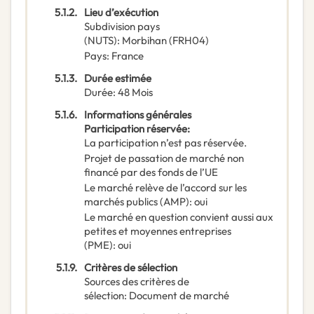
5.1.2.
Lieu d’exécution
Subdivision pays
(NUTS)
:
Morbihan
(
FRH04
)
Pays
:
France
5.1.3.
Durée estimée
Durée
:
48
Mois
5.1.6.
Informations générales
Participation réservée
:
La participation n’est pas réservée.
Projet de passation de marché non
financé par des fonds de l’UE
Le marché relève de l’accord sur les
marchés publics (AMP)
:
oui
Le marché en question convient aussi aux
petites et moyennes entreprises
(PME)
:
oui
5.1.9.
Critères de sélection
Sources des critères de
sélection
:
Document de marché