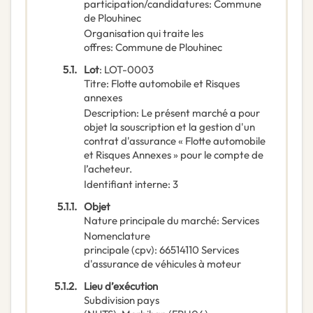
participation/candidatures
:
Commune
de Plouhinec
Organisation qui traite les
offres
:
Commune de Plouhinec
5.1.
Lot
:
LOT-0003
Titre
:
Flotte automobile et Risques
annexes
Description
:
Le présent marché a pour
objet la souscription et la gestion d'un
contrat d'assurance « Flotte automobile
et Risques Annexes » pour le compte de
l’acheteur.
Identifiant interne
:
3
5.1.1.
Objet
Nature principale du marché
:
Services
Nomenclature
principale
(
cpv
):
66514110
Services
d'assurance de véhicules à moteur
5.1.2.
Lieu d’exécution
Subdivision pays