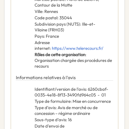
Contour de la Motte
Ville
:
Rennes
Code postal
:
35044
Subdivision pays (NUTS)
:
Ille-et-
Vilaine
(
FRH03
)
Pays
:
France
Adresse
internet
:
https://www.telerecours.fr/
Rôles de cette organisation
:
Organisation chargée des procédures de
recours
Informations relatives à l’avis
Identifiant/version de l’avis
:
6260cbaf-
0035-4e18-8f13-3490fd964c05
-
01
Type de formulaire
:
Mise en concurrence
Type d’avis
:
Avis de marché ou de
concession – régime ordinaire
Sous-type d’avis
:
16
Date d’envoi de