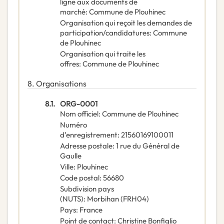
ligne aux documents de
marché
:
Commune de Plouhinec
Organisation qui reçoit les demandes de
participation/candidatures
:
Commune
de Plouhinec
Organisation qui traite les
offres
:
Commune de Plouhinec
8.
Organisations
8.1.
ORG-0001
Nom officiel
:
Commune de Plouhinec
Numéro
d’enregistrement
:
21560169100011
Adresse postale
:
1 rue du Général de
Gaulle
Ville
:
Plouhinec
Code postal
:
56680
Subdivision pays
(NUTS)
:
Morbihan
(
FRH04
)
Pays
:
France
Point de contact
:
Christine Bonfiglio