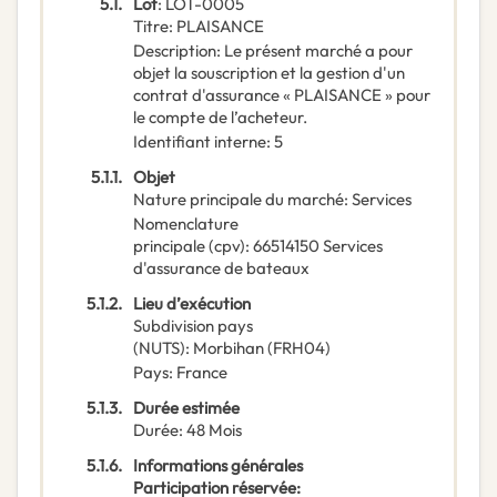
5.1.
Lot
:
LOT-0005
Titre
:
PLAISANCE
Description
:
Le présent marché a pour
objet la souscription et la gestion d'un
contrat d'assurance « PLAISANCE » pour
le compte de l’acheteur.
Identifiant interne
:
5
5.1.1.
Objet
Nature principale du marché
:
Services
Nomenclature
principale
(
cpv
):
66514150
Services
d'assurance de bateaux
5.1.2.
Lieu d’exécution
Subdivision pays
(NUTS)
:
Morbihan
(
FRH04
)
Pays
:
France
5.1.3.
Durée estimée
Durée
:
48
Mois
5.1.6.
Informations générales
Participation réservée
: