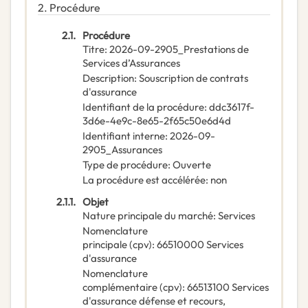
2.
Procédure
2.1.
Procédure
Titre
:
2026-09-2905_Prestations de
Services d’Assurances
Description
:
Souscription de contrats
d'assurance
Identifiant de la procédure
:
ddc3617f-
3d6e-4e9c-8e65-2f65c50e6d4d
Identifiant interne
:
2026-09-
2905_Assurances
Type de procédure
:
Ouverte
La procédure est accélérée
:
non
2.1.1.
Objet
Nature principale du marché
:
Services
Nomenclature
principale
(
cpv
):
66510000
Services
d'assurance
Nomenclature
complémentaire
(
cpv
):
66513100
Services
d'assurance défense et recours
,