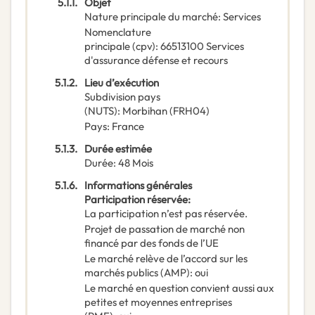
5.1.1.
Objet
Nature principale du marché
:
Services
Nomenclature
principale
(
cpv
):
66513100
Services
d'assurance défense et recours
5.1.2.
Lieu d’exécution
Subdivision pays
(NUTS)
:
Morbihan
(
FRH04
)
Pays
:
France
5.1.3.
Durée estimée
Durée
:
48
Mois
5.1.6.
Informations générales
Participation réservée
:
La participation n’est pas réservée.
Projet de passation de marché non
financé par des fonds de l’UE
Le marché relève de l’accord sur les
marchés publics (AMP)
:
oui
Le marché en question convient aussi aux
petites et moyennes entreprises