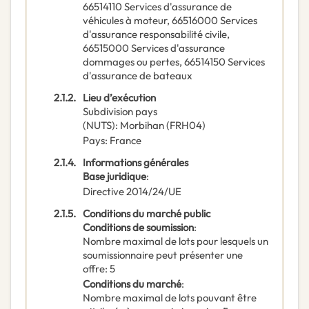
66514110
Services d'assurance de
véhicules à moteur
,
66516000
Services
d'assurance responsabilité civile
,
66515000
Services d'assurance
dommages ou pertes
,
66514150
Services
d'assurance de bateaux
2.1.2.
Lieu d’exécution
Subdivision pays
(NUTS)
:
Morbihan
(
FRH04
)
Pays
:
France
2.1.4.
Informations générales
Base juridique
:
Directive 2014/24/UE
2.1.5.
Conditions du marché public
Conditions de soumission
:
Nombre maximal de lots pour lesquels un
soumissionnaire peut présenter une
offre
:
5
Conditions du marché
:
Nombre maximal de lots pouvant être