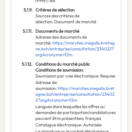
(PME)
:
oui
5.1.9.
Critères de sélection
Sources des critères de
sélection
:
Document de marché
5.1.11.
Documents de marché
Adresse des documents de
marché
:
https://marches.megalis.bretag
ne.bzh/entreprise/consultation/234022?
orgAcronyme=f2m
5.1.12.
Conditions du marché public
Conditions de soumission
:
Soumission par voie électronique
:
Requise
Adresse de
soumission
:
https://marches.megalis.bret
agne.bzh/entreprise/consultation/23402
2?orgAcronyme=f2m
Langues dans lesquelles les offres ou
demandes de participation/candidatures
peuvent être présentées
:
français
Catalogue électronique
:
Autorisée
La signature ou le cachet électronique