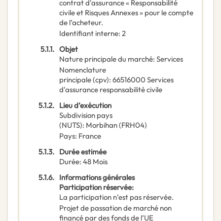
contrat d'assurance « Responsabilité
civile et Risques Annexes » pour le compte
de l’acheteur.
Identifiant interne
:
2
5.1.1.
Objet
Nature principale du marché
:
Services
Nomenclature
principale
(
cpv
):
66516000
Services
d'assurance responsabilité civile
5.1.2.
Lieu d’exécution
Subdivision pays
(NUTS)
:
Morbihan
(
FRH04
)
Pays
:
France
5.1.3.
Durée estimée
Durée
:
48
Mois
5.1.6.
Informations générales
Participation réservée
:
La participation n’est pas réservée.
Projet de passation de marché non
financé par des fonds de l’UE