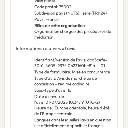
Ville
:
PARIS
Code postal
:
75002
Subdivision pays (NUTS)
:
Isère
(
FRK24
)
Pays
:
France
Rôles de cette organisation
:
Organisation chargée des procédures de
médiation
Informations relatives à l’avis
Identifiant/version de l’avis
:
dcb5c4fe-
30a1-4605-937f-0623160be81a
-
01
Type de formulaire
:
Mise en concurrence
Type d’avis
:
Avis de marché ou de
concession – régime ordinaire
Sous-type d’avis
:
16
Date d’envoi de
l’avis
:
01/07/2025
10:34:19 (UTC+2)
Heure de l'Europe orientale, heure d'été
de l'Europe centrale
Langues dans lesquelles l’avis en question
est officiellement disponible
:
français