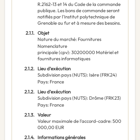
R.2162-13 et 14 du Code de la commande
publique. Les bons de commande seront
notifiés par l'Institut polytechnique de
Grenoble au fur et à mesure des besoins.
2.1.1.
Objet
Nature du marché
:
Fournitures
Nomenclature
principale
(
cpv
):
30200000
Matériel et
fournitures informatiques
2.1.2.
Lieu d’exécution
Subdivision pays (NUTS)
:
Isère
(
FRK24
)
Pays
:
France
2.1.2.
Lieu d’exécution
Subdivision pays (NUTS)
:
Drôme
(
FRK23
)
Pays
:
France
2.1.3.
Valeur
Valeur maximale de l’accord-cadre
:
500
000,00
EUR
2.1.4.
Informations générales