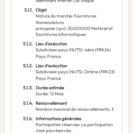
Identifiant interne
:
Lot unique
5.1.1.
Objet
Nature du marché
:
Fournitures
Nomenclature
principale
(
cpv
):
30200000
Matériel et
fournitures informatiques
5.1.2.
Lieu d’exécution
Subdivision pays (NUTS)
:
Isère
(
FRK24
)
Pays
:
France
5.1.2.
Lieu d’exécution
Subdivision pays (NUTS)
:
Drôme
(
FRK23
)
Pays
:
France
5.1.3.
Durée estimée
Durée
:
12
Mois
5.1.4.
Renouvellement
Nombre maximal de renouvellements
:
3
5.1.6.
Informations générales
Participation réservée
:
La participation
n’est pas réservée.