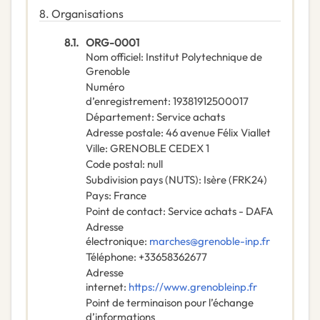
8.
Organisations
8.1.
ORG-0001
Nom officiel
:
Institut Polytechnique de
Grenoble
Numéro
d’enregistrement
:
19381912500017
Département
:
Service achats
Adresse postale
:
46 avenue Félix Viallet
Ville
:
GRENOBLE CEDEX 1
Code postal
:
null
Subdivision pays (NUTS)
:
Isère
(
FRK24
)
Pays
:
France
Point de contact
:
Service achats - DAFA
Adresse
électronique
:
marches@grenoble-inp.fr
Téléphone
:
+33658362677
Adresse
internet
:
https://www.grenobleinp.fr
Point de terminaison pour l’échange
d’informations