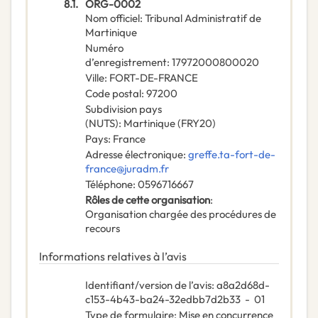
8.1.
ORG-0002
Nom officiel
:
Tribunal Administratif de
Martinique
Numéro
d’enregistrement
:
17972000800020
Ville
:
FORT-DE-FRANCE
Code postal
:
97200
Subdivision pays
(NUTS)
:
Martinique
(
FRY20
)
Pays
:
France
Adresse électronique
:
greffe.ta-fort-de-
france@juradm.fr
Téléphone
:
0596716667
Rôles de cette organisation
:
Organisation chargée des procédures de
recours
Informations relatives à l’avis
Identifiant/version de l’avis
:
a8a2d68d-
c153-4b43-ba24-32edbb7d2b33
-
01
Type de formulaire
:
Mise en concurrence