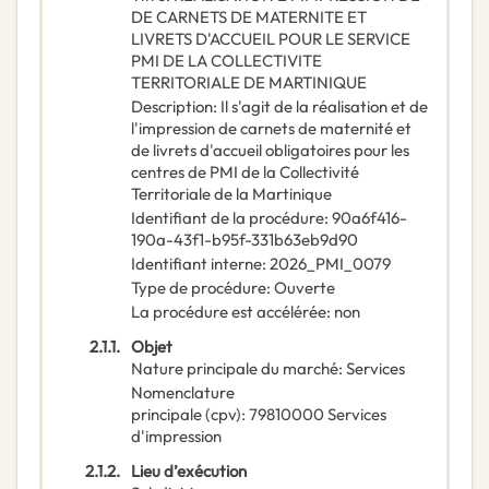
DE CARNETS DE MATERNITE ET
LIVRETS D'ACCUEIL POUR LE SERVICE
PMI DE LA COLLECTIVITE
TERRITORIALE DE MARTINIQUE
Description
:
Il s'agit de la réalisation et de
l'impression de carnets de maternité et
de livrets d'accueil obligatoires pour les
centres de PMI de la Collectivité
Territoriale de la Martinique
Identifiant de la procédure
:
90a6f416-
190a-43f1-b95f-331b63eb9d90
Identifiant interne
:
2026_PMI_0079
Type de procédure
:
Ouverte
La procédure est accélérée
:
non
2.1.1.
Objet
Nature principale du marché
:
Services
Nomenclature
principale
(
cpv
):
79810000
Services
d'impression
2.1.2.
Lieu d’exécution