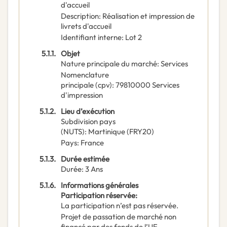
d'accueil
Description
:
Réalisation et impression de
livrets d'accueil
Identifiant interne
:
Lot 2
5.1.1.
Objet
Nature principale du marché
:
Services
Nomenclature
principale
(
cpv
):
79810000
Services
d'impression
5.1.2.
Lieu d’exécution
Subdivision pays
(NUTS)
:
Martinique
(
FRY20
)
Pays
:
France
5.1.3.
Durée estimée
Durée
:
3
Ans
5.1.6.
Informations générales
Participation réservée
:
La participation n’est pas réservée.
Projet de passation de marché non
financé par des fonds de l’UE