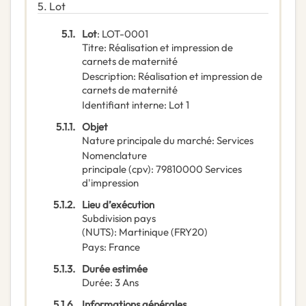
5.
Lot
5.1.
Lot
:
LOT-0001
Titre
:
Réalisation et impression de
carnets de maternité
Description
:
Réalisation et impression de
carnets de maternité
Identifiant interne
:
Lot 1
5.1.1.
Objet
Nature principale du marché
:
Services
Nomenclature
principale
(
cpv
):
79810000
Services
d'impression
5.1.2.
Lieu d’exécution
Subdivision pays
(NUTS)
:
Martinique
(
FRY20
)
Pays
:
France
5.1.3.
Durée estimée
Durée
:
3
Ans
5.1.6.
Informations générales