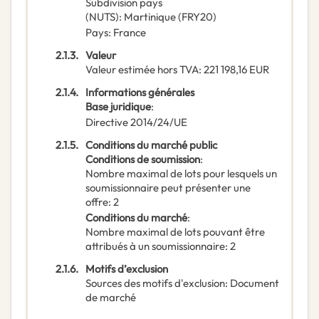
Subdivision pays
(NUTS)
:
Martinique
(
FRY20
)
Pays
:
France
2.1.3.
Valeur
Valeur estimée hors TVA
:
221 198,16
EUR
2.1.4.
Informations générales
Base juridique
:
Directive 2014/24/UE
2.1.5.
Conditions du marché public
Conditions de soumission
:
Nombre maximal de lots pour lesquels un
soumissionnaire peut présenter une
offre
:
2
Conditions du marché
:
Nombre maximal de lots pouvant être
attribués à un soumissionnaire
:
2
2.1.6.
Motifs d’exclusion
Sources des motifs d'exclusion
:
Document
de marché