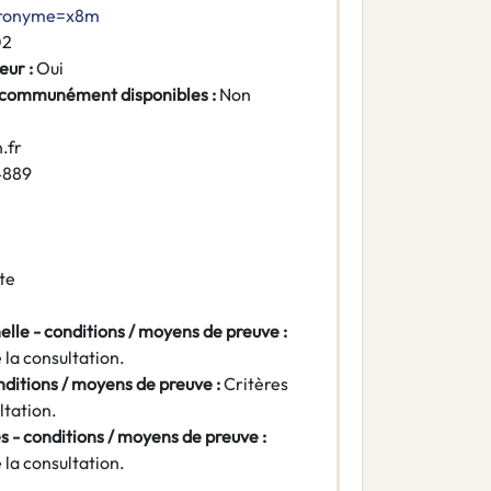
Acronyme=x8m
02
eur :
Oui
 communément disponibles :
Non
.fr
4889
te
elle - conditions / moyens de preuve :
la consultation.
nditions / moyens de preuve :
Critères
ltation.
s - conditions / moyens de preuve :
la consultation.