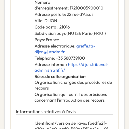
Numéro
d’enregistrement
:
17210005900010
Adresse postale
:
22 rue d’Assas
Ville
:
DIJON
Code postal
:
21016
Subdivision pays (NUTS)
:
Paris
(
FR101
)
Pays
:
France
Adresse électronique
:
greffe.ta-
dijon@juradm.fr
Téléphone
:
+33 380739100
Adresse internet
:
https://dijon.tribunal-
administratif.fr/
Rôles de cette organisation
:
Organisation chargée des procédures de
recours
Organisation qui fournit des précisions
concernant l’introduction des recours
Informations relatives à l’avis
Identifiant/version de l’avis
:
fbedfe2f-
470a-4240-aaf0-589ae5f04c2c
-
01