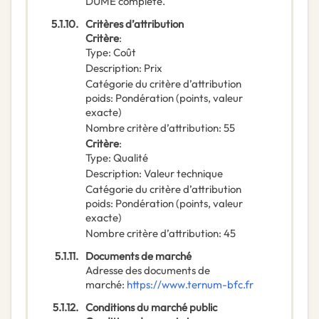
DUME complété.
5.1.10.
Critères d’attribution
Critère
:
Type
:
Coût
Description
:
Prix
Catégorie du critère d’attribution
poids
:
Pondération (points, valeur
exacte)
Nombre critère d’attribution
:
55
Critère
:
Type
:
Qualité
Description
:
Valeur technique
Catégorie du critère d’attribution
poids
:
Pondération (points, valeur
exacte)
Nombre critère d’attribution
:
45
5.1.11.
Documents de marché
Adresse des documents de
marché
:
https://www.ternum-bfc.fr
5.1.12.
Conditions du marché public