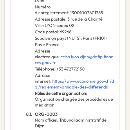
Lyon
Numéro
d’enregistrement
:
13001003601385
Adresse postale
:
3 rue de la Charité
Ville
:
LYON cedex 02
Code postal
:
69268
Subdivision pays (NUTS)
:
Paris
(
FR101
)
Pays
:
France
Adresse
électronique
:
ccira.lyon.cijap@dgfip.finan
ces.gouv.fr
Téléphone
:
+33 472772130
Adresse
internet
:
https://www.economie.gouv.fr/d
aj/reglement-amiable-des-differends
Rôles de cette organisation
:
Organisation chargée des procédures de
médiation
8.1.
ORG-0003
Nom officiel
:
Tribunal administratif de
Dijon