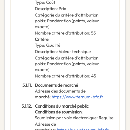
Type
:
Coût
Description
:
Prix
Catégorie du critère d’attribution
poids
:
Pondération (points, valeur
exacte)
Nombre critère d’attribution
:
55
Critère
:
Type
:
Qualité
Description
:
Valeur technique
Catégorie du critère d’attribution
poids
:
Pondération (points, valeur
exacte)
Nombre critère d’attribution
:
45
5.1.11.
Documents de marché
Adresse des documents de
marché
:
https://www.ternum-bfc.fr
5.1.12.
Conditions du marché public
Conditions de soumission
:
Soumission par voie électronique
:
Requise
Adresse de
soumission
:
https://www.ternum-bfc.fr