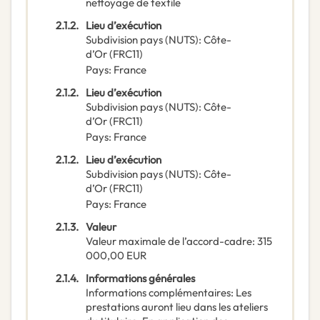
nettoyage de textile
2.1.2.
Lieu d’exécution
Subdivision pays (NUTS)
:
Côte-
d’Or
(
FRC11
)
Pays
:
France
2.1.2.
Lieu d’exécution
Subdivision pays (NUTS)
:
Côte-
d’Or
(
FRC11
)
Pays
:
France
2.1.2.
Lieu d’exécution
Subdivision pays (NUTS)
:
Côte-
d’Or
(
FRC11
)
Pays
:
France
2.1.3.
Valeur
Valeur maximale de l’accord-cadre
:
315
000,00
EUR
2.1.4.
Informations générales
Informations complémentaires
:
Les
prestations auront lieu dans les ateliers