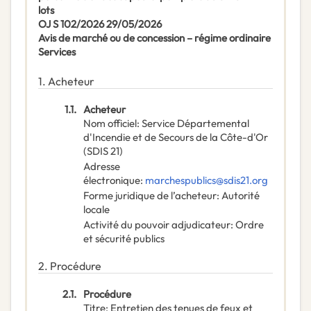
lots
OJ S 102/2026 29/05/2026
Avis de marché ou de concession – régime ordinaire
Services
1.
Acheteur
1.1.
Acheteur
Nom officiel
:
Service Départemental
d'Incendie et de Secours de la Côte-d'Or
(SDIS 21)
Adresse
électronique
:
marchespublics@sdis21.org
Forme juridique de l’acheteur
:
Autorité
locale
Activité du pouvoir adjudicateur
:
Ordre
et sécurité publics
2.
Procédure
2.1.
Procédure
Titre
:
Entretien des tenues de feux et