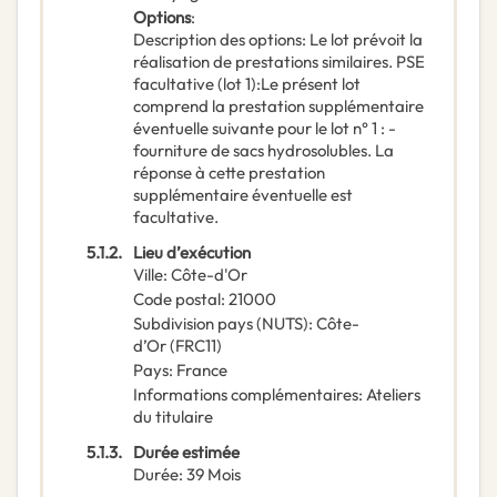
Options
:
Description des options
:
Le lot prévoit la
réalisation de prestations similaires. PSE
facultative (lot 1):Le présent lot
comprend la prestation supplémentaire
éventuelle suivante pour le lot n° 1 : -
fourniture de sacs hydrosolubles. La
réponse à cette prestation
supplémentaire éventuelle est
facultative.
5.1.2.
Lieu d’exécution
Ville
:
Côte-d'Or
Code postal
:
21000
Subdivision pays (NUTS)
:
Côte-
d’Or
(
FRC11
)
Pays
:
France
Informations complémentaires
:
Ateliers
du titulaire
5.1.3.
Durée estimée
Durée
:
39
Mois