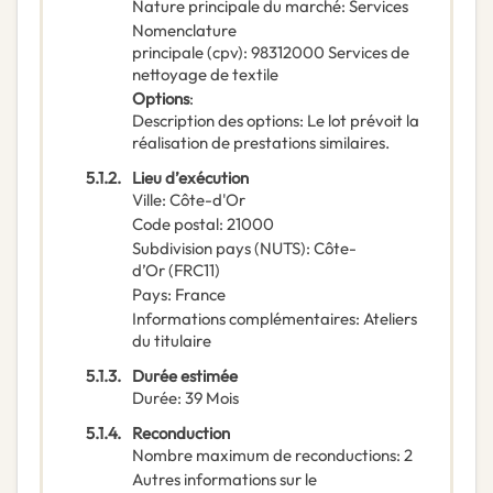
Nature principale du marché
:
Services
Nomenclature
principale
(
cpv
):
98312000
Services de
nettoyage de textile
Options
:
Description des options
:
Le lot prévoit la
réalisation de prestations similaires.
5.1.2.
Lieu d’exécution
Ville
:
Côte-d'Or
Code postal
:
21000
Subdivision pays (NUTS)
:
Côte-
d’Or
(
FRC11
)
Pays
:
France
Informations complémentaires
:
Ateliers
du titulaire
5.1.3.
Durée estimée
Durée
:
39
Mois
5.1.4.
Reconduction
Nombre maximum de reconductions
:
2
Autres informations sur le