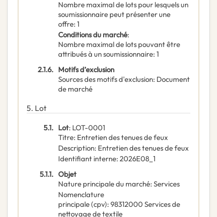
Nombre maximal de lots pour lesquels un
soumissionnaire peut présenter une
offre
:
1
Conditions du marché
:
Nombre maximal de lots pouvant être
attribués à un soumissionnaire
:
1
2.1.6.
Motifs d’exclusion
Sources des motifs d'exclusion
:
Document
de marché
5.
Lot
5.1.
Lot
:
LOT-0001
Titre
:
Entretien des tenues de feux
Description
:
Entretien des tenues de feux
Identifiant interne
:
2026E08_1
5.1.1.
Objet
Nature principale du marché
:
Services
Nomenclature
principale
(
cpv
):
98312000
Services de
nettoyage de textile