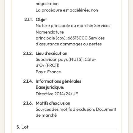
négociation
La procédure est accélérée
:
non
2.1.1.
Objet
Nature principale du marché
:
Services
Nomenclature
principale
(
cpv
):
66515000
Services
d'assurance dommages ou pertes
2.1.2.
Lieu d’exécution
Subdivision pays (NUTS)
:
Côte-
d’Or
(
FRC11
)
Pays
:
France
2.1.4.
Informations générales
Base juridique
:
Directive 2014/24/UE
2.1.6.
Motifs d’exclusion
Sources des motifs d'exclusion
:
Document
de marché
5.
Lot