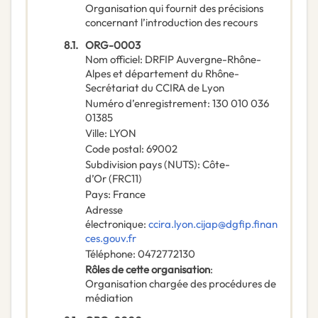
Organisation qui fournit des précisions
concernant l’introduction des recours
8.1.
ORG-0003
Nom officiel
:
DRFIP Auvergne-Rhône-
Alpes et département du Rhône-
Secrétariat du CCIRA de Lyon
Numéro d’enregistrement
:
130 010 036
01385
Ville
:
LYON
Code postal
:
69002
Subdivision pays (NUTS)
:
Côte-
d’Or
(
FRC11
)
Pays
:
France
Adresse
électronique
:
ccira.lyon.cijap@dgfip.finan
ces.gouv.fr
Téléphone
:
0472772130
Rôles de cette organisation
:
Organisation chargée des procédures de
médiation