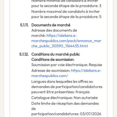
Nombre minimal de candidats à inviter
pour la seconde étape de la procédure
:
3
Nombre maximal de candidats à inviter
pour la seconde étape de la procédure
:
5
5.1.11.
Documents de marché
Adresse des documents de
marché
:
https://idelians.e-
marchespublics.com/pack/annonce_mar
che_public_30590_1164435.html
5.1.12.
Conditions du marché public
Conditions de soumission
:
Soumission par voie électronique
:
Requise
Adresse de soumission
:
https://idelians.e-
marchespublics.com/
Langues dans lesquelles les offres ou
demandes de participation/candidatures
peuvent être présentées
:
français
Catalogue électronique
:
Non autorisée
Date limite de réception des demandes
de
participation/candidatures
:
03/07/2026