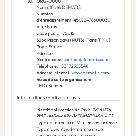
8.1.
ORG-0000
Nom officiel
:
DEMATIS
Numéro
d’enregistrement
:
45072478600030
Ville
:
Paris
Code postal
:
75015
Subdivision pays (NUTS)
:
Paris
(
FR101
)
Pays
:
France
Adresse
électronique
:
contact@dematis.com
Téléphone
:
+33 172365548
Adresse internet
:
www.dematis.com
Rôles de cette organisation
:
TED eSender
Informations relatives à l’avis
Identifiant/version de l’avis
:
7c2d4176-
2fd0-4e9a-a42a-1a384f420496
-
01
Type de formulaire
:
Mise en concurrence
Type d’avis
:
Avis de marché ou de
concession – régime ordinaire