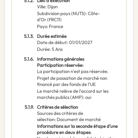
5.1.2.
Lieu d’exécution
Ville
:
Dijon
Subdivision pays (NUTS)
:
Côte-
d’Or
(
FRC11
)
Pays
:
France
5.1.3.
Durée estimée
Date de début
:
01/01/2027
Durée
:
5
Ans
5.1.6.
Informations générales
Participation réservée
:
La participation n’est pas réservée.
Projet de passation de marché non
financé par des fonds de l’UE
Le marché relève de l’accord sur les
marchés publics (AMP)
:
oui
5.1.9.
Critères de sélection
Sources des critères de
sélection
:
Document de marché
Informations sur la seconde étape d’une
procédure en deux étapes
: