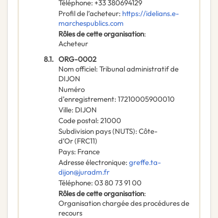
Téléphone
:
+33 380694129
Profil de l’acheteur
:
https://idelians.e-
marchespublics.com
Rôles de cette organisation
:
Acheteur
8.1.
ORG-0002
Nom officiel
:
Tribunal administratif de
DIJON
Numéro
d’enregistrement
:
17210005900010
Ville
:
DIJON
Code postal
:
21000
Subdivision pays (NUTS)
:
Côte-
d’Or
(
FRC11
)
Pays
:
France
Adresse électronique
:
greffe.ta-
dijon@juradm.fr
Téléphone
:
03 80 73 91 00
Rôles de cette organisation
:
Organisation chargée des procédures de
recours