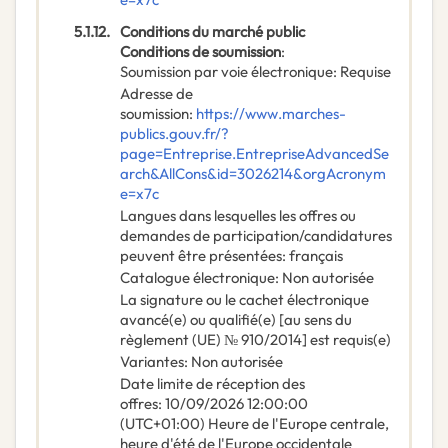
5.1.12.
Conditions du marché public
Conditions de soumission
:
Soumission par voie électronique
:
Requise
Adresse de
soumission
:
https://www.marches-
publics.gouv.fr/?
page=Entreprise.EntrepriseAdvancedSe
arch&AllCons&id=3026214&orgAcronym
e=x7c
Langues dans lesquelles les offres ou
demandes de participation/candidatures
peuvent être présentées
:
français
Catalogue électronique
:
Non autorisée
La signature ou le cachet électronique
avancé(e) ou qualifié(e) [au sens du
règlement (UE) № 910/2014] est requis(e)
Variantes
:
Non autorisée
Date limite de réception des
offres
:
10/09/2026
12:00:00
(UTC+01:00) Heure de l'Europe centrale,
heure d'été de l'Europe occidentale