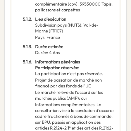
complémentaire
(
cpv
):
39530000
Tapis,
paillassons et carpettes
5.1.2.
Lieu d’exécution
Subdivision pays (NUTS)
:
Val-de-
Marne
(
FR107
)
Pays
:
France
5.1.3.
Durée estimée
Durée
:
4
Ans
5.1.6.
Informations générales
Participation réservée
:
La participation n’est pas réservée.
Projet de passation de marché non
financé par des fonds de l’UE
Le marché relève de l’accord sur les
marchés publics (AMP)
:
oui
Informations complémentaires
:
La
consultation vise à la conclusion d’accords
cadre fractionnés à bons de commande,
sur BPU, passés en application des
articles R 2124-2 1° et des articles R.2162-