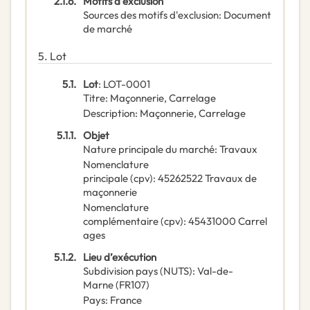
2.1.6.
Motifs d’exclusion
Sources des motifs d'exclusion
:
Document
de marché
5.
Lot
5.1.
Lot
:
LOT-0001
Titre
:
Maçonnerie, Carrelage
Description
:
Maçonnerie, Carrelage
5.1.1.
Objet
Nature principale du marché
:
Travaux
Nomenclature
principale
(
cpv
):
45262522
Travaux de
maçonnerie
Nomenclature
complémentaire
(
cpv
):
45431000
Carrel
ages
5.1.2.
Lieu d’exécution
Subdivision pays (NUTS)
:
Val-de-
Marne
(
FR107
)
Pays
:
France