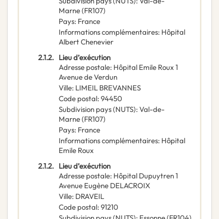
Subdivision pays (NUTS)
:
Val-de-
Marne
(
FR107
)
Pays
:
France
Informations complémentaires
:
Hôpital
Albert Chenevier
2.1.2.
Lieu d’exécution
Adresse postale
:
Hôpital Emile Roux 1
Avenue de Verdun
Ville
:
LIMEIL BREVANNES
Code postal
:
94450
Subdivision pays (NUTS)
:
Val-de-
Marne
(
FR107
)
Pays
:
France
Informations complémentaires
:
Hôpital
Emile Roux
2.1.2.
Lieu d’exécution
Adresse postale
:
Hôpital Dupuytren 1
Avenue Eugène DELACROIX
Ville
:
DRAVEIL
Code postal
:
91210
Subdivision pays (NUTS)
:
Essonne
(
FR104
)