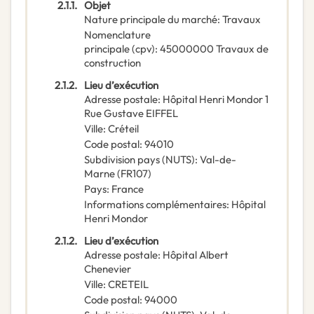
2.1.1.
Objet
Nature principale du marché
:
Travaux
Nomenclature
principale
(
cpv
):
45000000
Travaux de
construction
2.1.2.
Lieu d’exécution
Adresse postale
:
Hôpital Henri Mondor 1
Rue Gustave EIFFEL
Ville
:
Créteil
Code postal
:
94010
Subdivision pays (NUTS)
:
Val-de-
Marne
(
FR107
)
Pays
:
France
Informations complémentaires
:
Hôpital
Henri Mondor
2.1.2.
Lieu d’exécution
Adresse postale
:
Hôpital Albert
Chenevier
Ville
:
CRETEIL
Code postal
:
94000