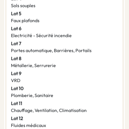
Sols souples
Lot 5
Faux plafonds
Lot 6
Electricité - Sécurité incendie
Lot 7
Portes automatique, Barrières, Portails
Lot 8
Métallerie, Serrurerie
Lot 9
VRD
Lot 10
Plomberie, Sanitaire
Lot 11
Chauffage, Ventilation, Climatisation
Lot 12
Fluides médicaux