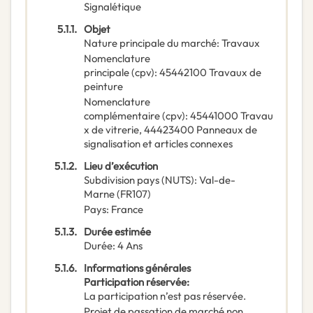
Signalétique
5.1.1.
Objet
Nature principale du marché
:
Travaux
Nomenclature
principale
(
cpv
):
45442100
Travaux de
peinture
Nomenclature
complémentaire
(
cpv
):
45441000
Travau
x de vitrerie
,
44423400
Panneaux de
signalisation et articles connexes
5.1.2.
Lieu d’exécution
Subdivision pays (NUTS)
:
Val-de-
Marne
(
FR107
)
Pays
:
France
5.1.3.
Durée estimée
Durée
:
4
Ans
5.1.6.
Informations générales
Participation réservée
:
La participation n’est pas réservée.
Projet de passation de marché non