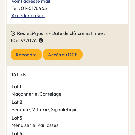
Voir l'adresse mail
Tel : 0145178465
Accéder au site
Reste 34 jours - Date de clôture estimée :
10/09/2026
Répondre
Accès au DCE
16 Lots
Lot 1
Maçonnerie, Carrelage
Lot 2
Peinture, Vitrerie, Signalétique
Lot 3
Menuiserie, Paillasses
Lot 4