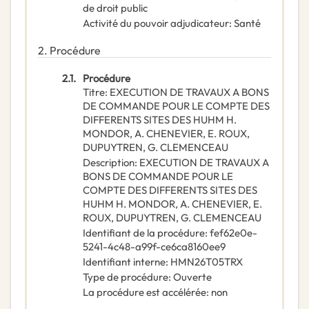
de droit public
Activité du pouvoir adjudicateur
:
Santé
2.
Procédure
2.1.
Procédure
Titre
:
EXECUTION DE TRAVAUX A BONS
DE COMMANDE POUR LE COMPTE DES
DIFFERENTS SITES DES HUHM H.
MONDOR, A. CHENEVIER, E. ROUX,
DUPUYTREN, G. CLEMENCEAU
Description
:
EXECUTION DE TRAVAUX A
BONS DE COMMANDE POUR LE
COMPTE DES DIFFERENTS SITES DES
HUHM H. MONDOR, A. CHENEVIER, E.
ROUX, DUPUYTREN, G. CLEMENCEAU
Identifiant de la procédure
:
fef62e0e-
5241-4c48-a99f-ce6ca8160ee9
Identifiant interne
:
HMN26T05TRX
Type de procédure
:
Ouverte
La procédure est accélérée
:
non