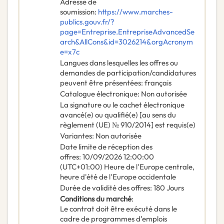
Adresse de
soumission
:
https://www.marches-
publics.gouv.fr/?
page=Entreprise.EntrepriseAdvancedSe
arch&AllCons&id=3026214&orgAcronym
e=x7c
Langues dans lesquelles les offres ou
demandes de participation/candidatures
peuvent être présentées
:
français
Catalogue électronique
:
Non autorisée
La signature ou le cachet électronique
avancé(e) ou qualifié(e) [au sens du
règlement (UE) № 910/2014] est requis(e)
Variantes
:
Non autorisée
Date limite de réception des
offres
:
10/09/2026
12:00:00
(UTC+01:00) Heure de l'Europe centrale,
heure d'été de l'Europe occidentale
Durée de validité des offres
:
180
Jours
Conditions du marché
:
Le contrat doit être exécuté dans le
cadre de programmes d’emplois