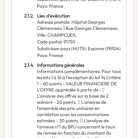
Pays
:
France
2.1.2.
Lieu d’exécution
Adresse postale
:
Hôpital Georges
Clémenceau 1 Rue Georges Clémenceau
Ville
:
CHAMPCUEIL
Code postal
:
91750
Subdivision pays (NUTS)
:
Essonne
(
FR104
)
Pays
:
France
2.1.4.
Informations générales
Informations complémentaires
:
Pour tous
les lots 1 à 16 à l’exception du lot 14 Critère
1 – 60 points - VALEUR FINANCIERE DE
L’OFFRE appréciée à partir de : 
L’analyse des offres sur la base de 2
scénarii – 20 points.  L’analyse de
l’ensemble des prix unitaires en
corrélation avec les consommations
estimées – 30 points.  L’analyse de
l’annexe n°1 du BPU concernant le taux
de remise en fonction du montant du