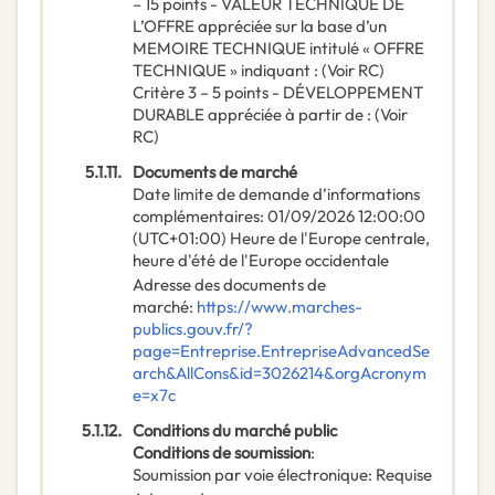
– 15 points - VALEUR TECHNIQUE DE
L’OFFRE appréciée sur la base d’un
MEMOIRE TECHNIQUE intitulé « OFFRE
TECHNIQUE » indiquant : (Voir RC)
Critère 3 – 5 points - DÉVELOPPEMENT
DURABLE appréciée à partir de : (Voir
RC)
5.1.11.
Documents de marché
Date limite de demande d’informations
complémentaires
:
01/09/2026
12:00:00
(UTC+01:00) Heure de l'Europe centrale,
heure d'été de l'Europe occidentale
Adresse des documents de
marché
:
https://www.marches-
publics.gouv.fr/?
page=Entreprise.EntrepriseAdvancedSe
arch&AllCons&id=3026214&orgAcronym
e=x7c
5.1.12.
Conditions du marché public
Conditions de soumission
:
Soumission par voie électronique
:
Requise