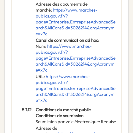
Adresse des documents de
marché
:
https://www.marches-
publics.gouv.fr/?
page=Entreprise.EntrepriseAdvancedSe
arch&AllCons&id=3026214&orgAcronym
e=x7c
Canal de communication ad hoc
:
Nom
:
https://www.marches-
publics.gouv.fr/?
page=Entreprise.EntrepriseAdvancedSe
arch&AllCons&id=3026214&orgAcronym
e=x7c
URL
:
https://www.marches-
publics.gouv.fr/?
page=Entreprise.EntrepriseAdvancedSe
arch&AllCons&id=3026214&orgAcronym
e=x7c
5.1.12.
Conditions du marché public
Conditions de soumission
:
Soumission par voie électronique
:
Requise
Adresse de