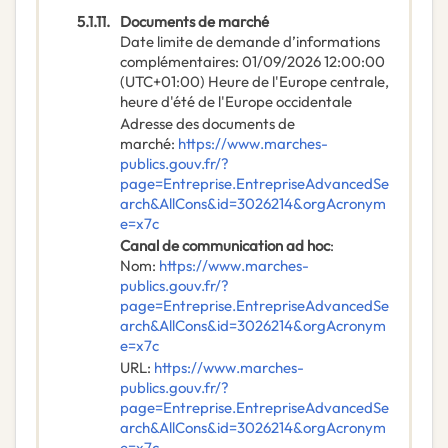
5.1.11.
Documents de marché
Date limite de demande d’informations
complémentaires
:
01/09/2026
12:00:00
(UTC+01:00) Heure de l'Europe centrale,
heure d'été de l'Europe occidentale
Adresse des documents de
marché
:
https://www.marches-
publics.gouv.fr/?
page=Entreprise.EntrepriseAdvancedSe
arch&AllCons&id=3026214&orgAcronym
e=x7c
Canal de communication ad hoc
:
Nom
:
https://www.marches-
publics.gouv.fr/?
page=Entreprise.EntrepriseAdvancedSe
arch&AllCons&id=3026214&orgAcronym
e=x7c
URL
:
https://www.marches-
publics.gouv.fr/?
page=Entreprise.EntrepriseAdvancedSe
arch&AllCons&id=3026214&orgAcronym
e=x7c