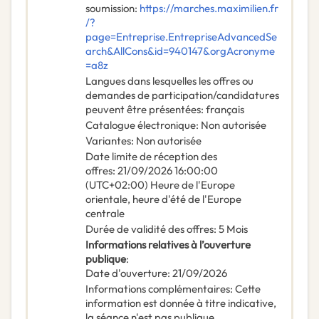
soumission
:
https://marches.maximilien.fr
/?
page=Entreprise.EntrepriseAdvancedSe
arch&AllCons&id=940147&orgAcronyme
=a8z
Langues dans lesquelles les offres ou
demandes de participation/candidatures
peuvent être présentées
:
français
Catalogue électronique
:
Non autorisée
Variantes
:
Non autorisée
Date limite de réception des
offres
:
21/09/2026
16:00:00
(UTC+02:00) Heure de l'Europe
orientale, heure d'été de l'Europe
centrale
Durée de validité des offres
:
5
Mois
Informations relatives à l’ouverture
publique
:
Date d'ouverture
:
21/09/2026
Informations complémentaires
:
Cette
information est donnée à titre indicative,
la séance n'est pas publique.