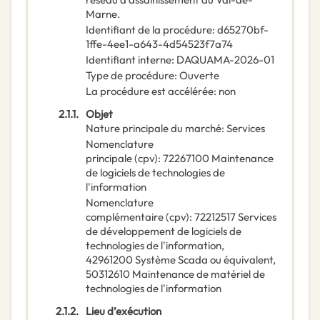
Marne.
Identifiant de la procédure
:
d65270bf-
1ffe-4ee1-a643-4d54523f7a74
Identifiant interne
:
DAQUAMA-2026-01
Type de procédure
:
Ouverte
La procédure est accélérée
:
non
2.1.1.
Objet
Nature principale du marché
:
Services
Nomenclature
principale
(
cpv
):
72267100
Maintenance
de logiciels de technologies de
l'information
Nomenclature
complémentaire
(
cpv
):
72212517
Services
de développement de logiciels de
technologies de l'information
,
42961200
Système Scada ou équivalent
,
50312610
Maintenance de matériel de
technologies de l'information
2.1.2.
Lieu d’exécution