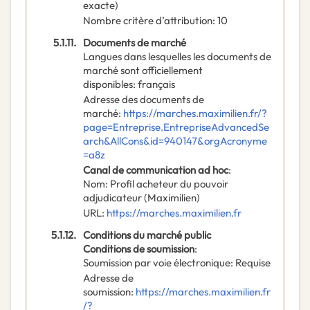
exacte)
Nombre critère d’attribution
:
10
5.1.11.
Documents de marché
Langues dans lesquelles les documents de
marché sont officiellement
disponibles
:
français
Adresse des documents de
marché
:
https://marches.maximilien.fr/?
page=Entreprise.EntrepriseAdvancedSe
arch&AllCons&id=940147&orgAcronyme
=a8z
Canal de communication ad hoc
:
Nom
:
Profil acheteur du pouvoir
adjudicateur (Maximilien)
URL
:
https://marches.maximilien.fr
5.1.12.
Conditions du marché public
Conditions de soumission
:
Soumission par voie électronique
:
Requise
Adresse de
soumission
:
https://marches.maximilien.fr
/?