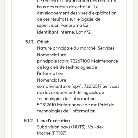
Le recueil et l'historisation des résultats
issus des calculs de cette IA ; Le
développement des vues d'exploitation
de ces résultats sur le logiciel de
supervision Panorama E2.
Identifiant interne
:
Lot n°2
5.1.1.
Objet
Nature principale du marché
:
Services
Nomenclature
principale
(
cpv
):
72267100
Maintenance
de logiciels de technologies de
l'information
Nomenclature
complémentaire
(
cpv
):
72212517
Services
de développement de logiciels de
technologies de l'information
,
50312610
Maintenance de matériel de
technologies de l'information
5.1.2.
Lieu d’exécution
Subdivision pays (NUTS)
:
Val-de-
Marne
(
FR107
)