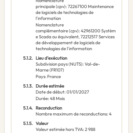
Nomenclature
principale
(
cpv
):
72267100
Maintenance
de logiciels de technologies de
l'information
Nomenclature
complémentaire
(
cpv
):
42961200
Systèm
e Scada ou équivalent
,
72212517
Services
de développement de logiciels de
technologies de l'information
5.1.2.
Lieu d’exécution
Subdivision pays (NUTS)
:
Val-de-
Marne
(
FR107
)
Pays
:
France
5.1.3.
Durée estimée
Date de début
:
01/01/2027
Durée
:
48
Mois
5.1.4.
Reconduction
Nombre maximum de reconductions
:
4
5.1.5.
Valeur
Valeur estimée hors TVA
:
2 988