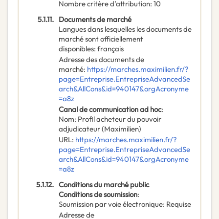
Nombre critère d’attribution
:
10
5.1.11.
Documents de marché
Langues dans lesquelles les documents de
marché sont officiellement
disponibles
:
français
Adresse des documents de
marché
:
https://marches.maximilien.fr/?
page=Entreprise.EntrepriseAdvancedSe
arch&AllCons&id=940147&orgAcronyme
=a8z
Canal de communication ad hoc
:
Nom
:
Profil acheteur du pouvoir
adjudicateur (Maximilien)
URL
:
https://marches.maximilien.fr/?
page=Entreprise.EntrepriseAdvancedSe
arch&AllCons&id=940147&orgAcronyme
=a8z
5.1.12.
Conditions du marché public
Conditions de soumission
:
Soumission par voie électronique
:
Requise
Adresse de