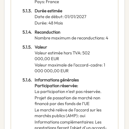
Pays
:
France
5.1.3.
Durée estimée
Date de début
:
01/01/2027
Durée
:
48
Mois
5.1.4.
Reconduction
Nombre maximum de reconductions
:
4
5.1.5.
Valeur
Valeur estimée hors TVA
:
502
000,00
EUR
Valeur maximale de l’accord-cadre
:
1
000 000,00
EUR
5.1.6.
Informations générales
Participation réservée
:
La participation n’est pas réservée.
Projet de passation de marché non
financé par des fonds de l’UE
Le marché relève de l’accord sur les
marchés publics (AMP)
:
oui
Informations complémentaires
:
Les
prestations feront l'objet d'un accord-