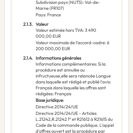
Subdivision pays (NUTS)
:
Val-de-
Marne
(
FR107
)
Pays
:
France
2.1.3.
Valeur
Valeur estimée hors TVA
:
3 490
000,00
EUR
Valeur maximale de l’accord-cadre
:
6
200 000,00
EUR
2.1.4.
Informations générales
Informations complémentaires
:
Si la
procédure est annulée ou
infructueuse,elle sera relancée Langue
dans laquelle est rédigé et publié l'avis:
Français dans laquelle les offres sont
rédigées: Français
Base juridique
:
Directive 2014/24/UE
Directive 2014/24/UE
-
Articles
L.21242,R.21242 1° et R21612 à R21615 du
Code de la commande publique. L'appel
d'offres ouvert est la procédure par