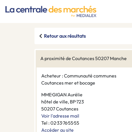
Retour aux résultats
A proximité de Coutances 50207 Manche
Acheteur : Communauté communes
Coutances mer et bocage
MME·GIGAN Aurélie
hôtel de ville, BP·723
50207 Coutances
Voir l'adresse mail
Tel : 02·33·76·55·55
Accéder au site