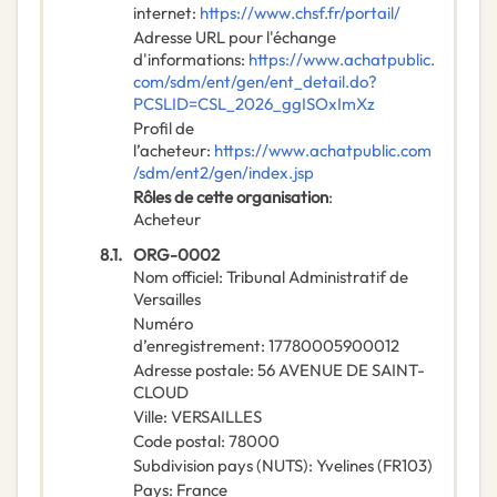
internet
:
https://www.chsf.fr/portail/
Adresse URL pour l'échange
d'informations
:
https://www.achatpublic.
com/sdm/ent/gen/ent_detail.do?
PCSLID=CSL_2026_ggISOxImXz
Profil de
l’acheteur
:
https://www.achatpublic.com
/sdm/ent2/gen/index.jsp
Rôles de cette organisation
:
Acheteur
8.1.
ORG-0002
Nom officiel
:
Tribunal Administratif de
Versailles
Numéro
d’enregistrement
:
17780005900012
Adresse postale
:
56 AVENUE DE SAINT-
CLOUD
Ville
:
VERSAILLES
Code postal
:
78000
Subdivision pays (NUTS)
:
Yvelines
(
FR103
)
Pays
:
France