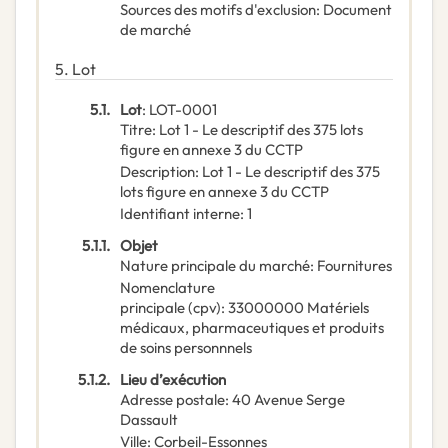
Sources des motifs d'exclusion
:
Document
de marché
5.
Lot
5.1.
Lot
:
LOT-0001
Titre
:
Lot 1 - Le descriptif des 375 lots
figure en annexe 3 du CCTP
Description
:
Lot 1 - Le descriptif des 375
lots figure en annexe 3 du CCTP
Identifiant interne
:
1
5.1.1.
Objet
Nature principale du marché
:
Fournitures
Nomenclature
principale
(
cpv
):
33000000
Matériels
médicaux, pharmaceutiques et produits
de soins personnnels
5.1.2.
Lieu d’exécution
Adresse postale
:
40 Avenue Serge
Dassault
Ville
:
Corbeil-Essonnes