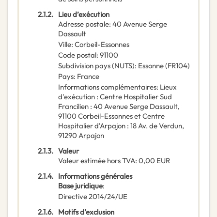
2.1.2.
Lieu d’exécution
Adresse postale
:
40 Avenue Serge
Dassault
Ville
:
Corbeil-Essonnes
Code postal
:
91100
Subdivision pays (NUTS)
:
Essonne
(
FR104
)
Pays
:
France
Informations complémentaires
:
Lieux
d'exécution : Centre Hospitalier Sud
Francilien : 40 Avenue Serge Dassault,
91100 Corbeil-Essonnes et Centre
Hospitalier d'Arpajon : 18 Av. de Verdun,
91290 Arpajon
2.1.3.
Valeur
Valeur estimée hors TVA
:
0,00
EUR
2.1.4.
Informations générales
Base juridique
:
Directive 2014/24/UE
2.1.6.
Motifs d’exclusion