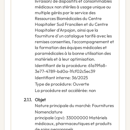
livraison) de dispositifs et consommables
médicaux non stériles à usage unique ou
multiple gérés par le service des
Ressources Biomédicales du Centre
Hospitalier Sud Francilien et du Centre
Hospitalier d'Arpajon, ainsi que la
fourniture d'un catalogue tarifé avec les
remises consenties, l'accompagnement et
la formation des équipes médicales et
paramédicales à la bonne utilisation des
matériels et à leur optimisation.
Identifiant de la procédure
:
61a19fa8-
3e77-4789-bd0a-1fcf02c5ec39
Identifiant interne
:
36/2025
Type de procédure
:
Ouverte
La procédure est accélérée
:
non
2.1.1.
Objet
Nature principale du marché
:
Fournitures
Nomenclature
principale
(
cpv
):
33000000
Matériels
médicaux, pharmaceutiques et produits
de soins personnnels