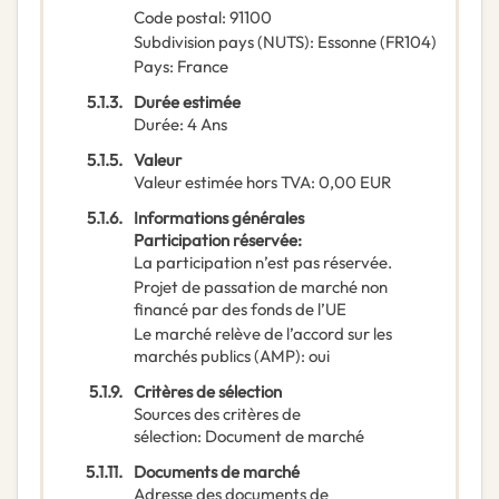
Code postal
:
91100
Subdivision pays (NUTS)
:
Essonne
(
FR104
)
Pays
:
France
5.1.3.
Durée estimée
Durée
:
4
Ans
5.1.5.
Valeur
Valeur estimée hors TVA
:
0,00
EUR
5.1.6.
Informations générales
Participation réservée
:
La participation n’est pas réservée.
Projet de passation de marché non
financé par des fonds de l’UE
Le marché relève de l’accord sur les
marchés publics (AMP)
:
oui
5.1.9.
Critères de sélection
Sources des critères de
sélection
:
Document de marché
5.1.11.
Documents de marché
Adresse des documents de