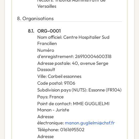
Versailles
8.
Organisations
8.1.
ORG-0001
Nom officiel
:
Centre Hospitalier Sud
Francilien
Numéro
d’enregistrement
:
26910004600318
Adresse postale
:
40, avenue Serge
Dassault
Ville
:
Corbeil essonnes
Code postal
:
91106
Subdivision pays (NUTS)
:
Essonne
(
FR104
)
Pays
:
France
Point de contact
:
MME GUGLIELMI
Manon - Juriste
Adresse
électronique
:
manon.guglielmi@chsf.fr
Téléphone
:
0161695502
Adresse