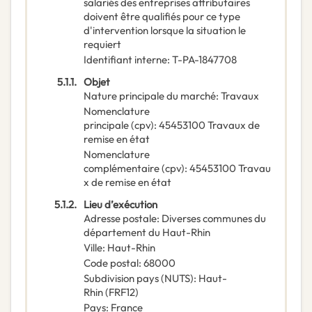
salariés des entreprises attributaires
doivent être qualifiés pour ce type
d'intervention lorsque la situation le
requiert
Identifiant interne
:
T-PA-1847708
5.1.1.
Objet
Nature principale du marché
:
Travaux
Nomenclature
principale
(
cpv
):
45453100
Travaux de
remise en état
Nomenclature
complémentaire
(
cpv
):
45453100
Travau
x de remise en état
5.1.2.
Lieu d’exécution
Adresse postale
:
Diverses communes du
département du Haut-Rhin
Ville
:
Haut-Rhin
Code postal
:
68000
Subdivision pays (NUTS)
:
Haut-
Rhin
(
FRF12
)
Pays
:
France