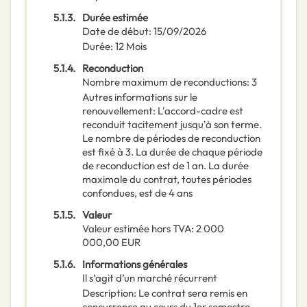
5.1.3.
Durée estimée
Date de début
:
15/09/2026
Durée
:
12
Mois
5.1.4.
Reconduction
Nombre maximum de reconductions
:
3
Autres informations sur le
renouvellement
:
L'accord-cadre est
reconduit tacitement jusqu'à son terme.
Le nombre de périodes de reconduction
est fixé à 3. La durée de chaque période
de reconduction est de 1 an. La durée
maximale du contrat, toutes périodes
confondues, est de 4 ans
5.1.5.
Valeur
Valeur estimée hors TVA
:
2 000
000,00
EUR
5.1.6.
Informations générales
Il s’agit d’un marché récurrent
Description
:
Le contrat sera remis en
concurrence au cours du 1er semestre