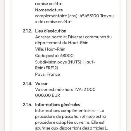
remise en état
Nomenclature
complémentaire
(
cpv
):
45453100
Travau
x de remise en état
2.1.2.
Lieu d’exécution
Adresse postale
:
Diverses communes du
département du Haut-Rhin
Ville
:
Haut-Rhin
Code postal
:
68000
Subdivision pays (NUTS)
:
Haut-
Rhin
(
FRF12
)
Pays
:
France
2.1.3.
Valeur
Valeur estimée hors TVA
:
2 000
000,00
EUR
2.1.4.
Informations générales
Informations complémentaires
:
- La
procédure de passation utilisée est la
procédure adaptée ouverte. Elle est
soumise aux dispositions des articles L.