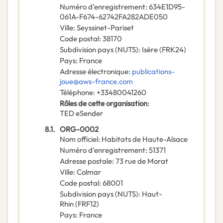
Numéro d’enregistrement
:
634E1D95-
061A-F674-62742FA282ADE050
Ville
:
Seyssinet-Pariset
Code postal
:
38170
Subdivision pays (NUTS)
:
Isère
(
FRK24
)
Pays
:
France
Adresse électronique
:
publications-
joue@aws-france.com
Téléphone
:
+33480041260
Rôles de cette organisation
:
TED eSender
8.1.
ORG-0002
Nom officiel
:
Habitats de Haute-Alsace
Numéro d’enregistrement
:
51371
Adresse postale
:
73 rue de Morat
Ville
:
Colmar
Code postal
:
68001
Subdivision pays (NUTS)
:
Haut-
Rhin
(
FRF12
)
Pays
:
France