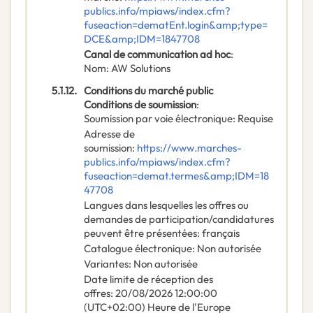
publics.info/mpiaws/index.cfm?
fuseaction=dematEnt.login&amp;type=
DCE&amp;IDM=1847708
Canal de communication ad hoc
:
Nom
:
AW Solutions
5.1.12.
Conditions du marché public
Conditions de soumission
:
Soumission par voie électronique
:
Requise
Adresse de
soumission
:
https://www.marches-
publics.info/mpiaws/index.cfm?
fuseaction=demat.termes&amp;IDM=18
47708
Langues dans lesquelles les offres ou
demandes de participation/candidatures
peuvent être présentées
:
français
Catalogue électronique
:
Non autorisée
Variantes
:
Non autorisée
Date limite de réception des
offres
:
20/08/2026
12:00:00
(UTC+02:00) Heure de l'Europe