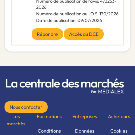
Numéro de publication de l’avis
:
473253-
2026
Numéro de publication au JO S
:
130/2026
Date de publication
:
09/07/2026
Répondre
Accès au DCE
Nous contacter
Les
Formations
Entreprises
Acheteurs
marchés
Conditions
Données
Cookies