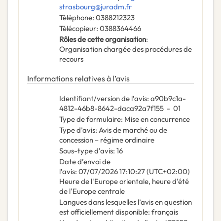
strasbourg@juradm.fr
Téléphone
:
0388212323
Télécopieur
:
0388364466
Rôles de cette organisation
:
Organisation chargée des procédures de
recours
Informations relatives à l’avis
Identifiant/version de l’avis
:
a90b9c1a-
4812-46b8-8642-daca92a7f155
-
01
Type de formulaire
:
Mise en concurrence
Type d’avis
:
Avis de marché ou de
concession – régime ordinaire
Sous-type d’avis
:
16
Date d’envoi de
l’avis
:
07/07/2026
17:10:27 (UTC+02:00)
Heure de l'Europe orientale, heure d'été
de l'Europe centrale
Langues dans lesquelles l’avis en question
est officiellement disponible
:
français