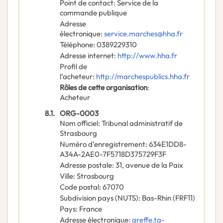
Point de contact
:
Service de la
commande publique
Adresse
électronique
:
service.marches@hha.fr
Téléphone
:
0389229310
Adresse internet
:
http://www.hha.fr
Profil de
l’acheteur
:
http://marchespublics.hha.fr
Rôles de cette organisation
:
Acheteur
8.1.
ORG-0003
Nom officiel
:
Tribunal administratif de
Strasbourg
Numéro d’enregistrement
:
634E1DD8-
A34A-2AE0-7F5718D375729F3F
Adresse postale
:
31, avenue de la Paix
Ville
:
Strasbourg
Code postal
:
67070
Subdivision pays (NUTS)
:
Bas-Rhin
(
FRF11
)
Pays
:
France
Adresse électronique
:
greffe.ta-