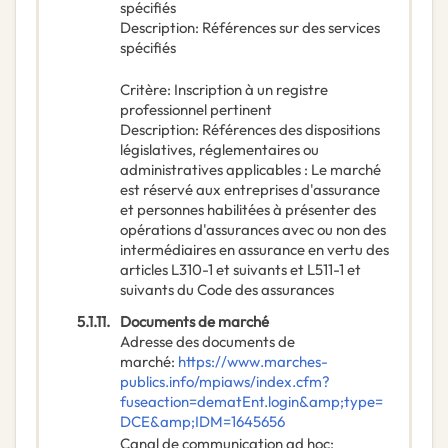
spécifiés
Description
:
Références sur des services
spécifiés
Critère
:
Inscription à un registre
professionnel pertinent
Description
:
Références des dispositions
législatives, réglementaires ou
administratives applicables : Le marché
est réservé aux entreprises d'assurance
et personnes habilitées à présenter des
opérations d'assurances avec ou non des
intermédiaires en assurance en vertu des
articles L310-1 et suivants et L511-1 et
suivants du Code des assurances
5.1.11.
Documents de marché
Adresse des documents de
marché
:
https://www.marches-
publics.info/mpiaws/index.cfm?
fuseaction=dematEnt.login&amp;type=
DCE&amp;IDM=1645656
Canal de communication ad hoc
: