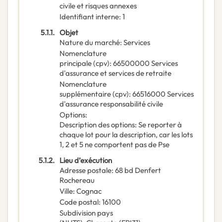
civile et risques annexes
Identifiant interne
:
1
5.1.1.
Objet
Nature du marché
:
Services
Nomenclature
principale
(
cpv
):
66500000
Services
d'assurance et services de retraite
Nomenclature
supplémentaire
(
cpv
):
66516000
Services
d'assurance responsabilité civile
Options
:
Description des options
:
Se reporter à
chaque lot pour la description, car les lots
1, 2 et 5 ne comportent pas de Pse
5.1.2.
Lieu d’exécution
Adresse postale
:
68 bd Denfert
Rochereau
Ville
:
Cognac
Code postal
:
16100
Subdivision pays