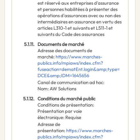
est réservé aux entreprises d'assurance
et personnes habilitées à présenter des
opérations d'assurances avec ou non des
intermédiaires en assurance en vertu des
articles L310-1 et suivants et L511-1 et
suivants du Code des assurances
5.1.11.
Documents de marché
Adresse des documents de
marché
:
https://www.marches-
publics.info/mpiaws/index.cfm?
fuseaction=dematEnt.login&amp;type=
DCE&amp;IDM=1645656
Canal de communication ad hoc
:
Nom
:
AW Solutions
5.1.12.
Conditions du marché public
Conditions de présentation
:
Présentation par voie
électronique
:
Requise
Adresse de
présentation
:
https://www.marches-
publics.info/mpiaws/index.cfm?