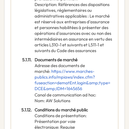
Description
:
Références des dispositions
législatives, réglementaires ou
administratives applicables : Le marché
est réservé aux entreprises d'assurance
et personnes habilitées à présenter des
opérations d'assurances avec ou non des
intermédiaires en assurance en vertu des
articles L310-1 et suivants et L511-1 et
suivants du Code des assurances
5.1.11.
Documents de marché
Adresse des documents de
marché
:
https://www.marches-
publics.info/mpiaws/index.cfm?
fuseaction=dematEnt.login&amp;type=
DCE&amp;IDM=1645656
Canal de communication ad hoc
:
Nom
:
AW Solutions
5.1.12.
Conditions du marché public
Conditions de présentation
:
Présentation par voie
électronique
:
Requise