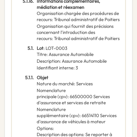
5.1.16.
Informations complémentaires,
médiation et réexamen
Organisation chargée des procédures de
recours
:
Tribunal administratif de Poitiers
Organisation qui fournit des précisions
concernant l’introduction des
recours
:
Tribunal administratif de Poitiers
5.1.
Lot
:
LOT-0003
Titre
:
Assurance Automobile
Description
:
Assurance Automobile
Identifiant interne
:
3
5.1.1.
Objet
Nature du marché
:
Services
Nomenclature
principale
(
cpv
):
66500000
Services
d'assurance et services de retraite
Nomenclature
supplémentaire
(
cpv
):
66514110
Services
d'assurance de véhicules à moteur
Options
:
Description des options
:
Se reporter à