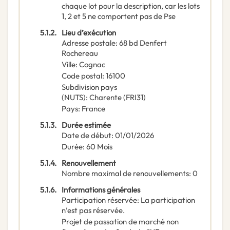
chaque lot pour la description, car les lots
1, 2 et 5 ne comportent pas de Pse
5.1.2.
Lieu d’exécution
Adresse postale
:
68 bd Denfert
Rochereau
Ville
:
Cognac
Code postal
:
16100
Subdivision pays
(NUTS)
:
Charente
(
FRI31
)
Pays
:
France
5.1.3.
Durée estimée
Date de début
:
01/01/2026
Durée
:
60
Mois
5.1.4.
Renouvellement
Nombre maximal de renouvellements
:
0
5.1.6.
Informations générales
Participation réservée
:
La participation
n’est pas réservée.
Projet de passation de marché non