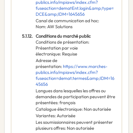
publics.info/mpiaws/index.cfm?
fuseaction=dematEnt.login&amp;type=
DCE&amp;IDM=1645656
Canal de communication ad hoc
:
Nom
:
AW Solutions
5.1.12.
Conditions du marché public
Conditions de présentation
:
Présentation par voie
électronique
:
Requise
Adresse de
présentation
:
https://www.marches-
publics.info/mpiaws/index.cfm?
fuseaction=demat.termes&amp;IDM=16
45656
Langues dans lesquelles les offres ou
demandes de participation peuvent être
présentées
:
français
Catalogue électronique
:
Non autorisée
Variantes
:
Autorisée
Les soumissionnaires peuvent présenter
plusieurs offres
:
Non autorisée