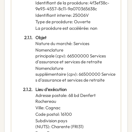
Identifiant de la procédure
:
4f3ef38c-
9e93-4557-8c11-9a070365638c
Identifiant interne
:
25006V
Type de procédure
:
Ouverte
La procédure est accélérée
:
non
2.1.1.
Objet
Nature du marché
:
Services
Nomenclature
principale
(
cpv
):
66500000
Services
d'assurance et services de retraite
Nomenclature
supplémentaire
(
cpv
):
66500000
Service
s d'assurance et services de retraite
2.1.2.
Lieu d’exécution
Adresse postale
:
68 bd Denfert
Rochereau
Ville
:
Cognac
Code postal
:
16100
Subdivision pays
(NUTS)
:
Charente
(
FRI31
)