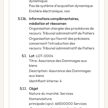
dynamique
:
Pas de système d’acquisition dynamique
Enchère électronique
:
non
5.1.16.
Informations complémentaires,
médiation et réexamen
Organisation chargée des procédures de
recours
:
Tribunal administratif de Poitiers
Organisation qui fournit des précisions
concernant l’introduction des
recours
:
Tribunal administratif de Poitiers
5.1.
Lot
:
LOT-0004
Titre
:
Assurance des Dommages aux
biens
Description
:
Assurance des Dommages
aux biens
Identifiant interne
:
4
5.1.1.
Objet
Nature du marché
:
Services
Nomenclature
principale
(
cpv
):
66500000
Services