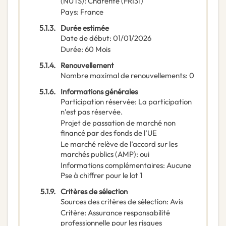
(NUTS)
:
Charente
(
FRI31
)
Pays
:
France
5.1.3.
Durée estimée
Date de début
:
01/01/2026
Durée
:
60
Mois
5.1.4.
Renouvellement
Nombre maximal de renouvellements
:
0
5.1.6.
Informations générales
Participation réservée
:
La participation
n’est pas réservée.
Projet de passation de marché non
financé par des fonds de l’UE
Le marché relève de l’accord sur les
marchés publics (AMP)
:
oui
Informations complémentaires
:
Aucune
Pse à chiffrer pour le lot 1
5.1.9.
Critères de sélection
Sources des critères de sélection
:
Avis
Critère
:
Assurance responsabilité
professionnelle pour les risques