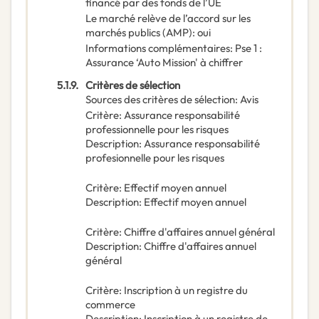
financé par des fonds de l’UE
Le marché relève de l’accord sur les
marchés publics (AMP)
:
oui
Informations complémentaires
:
Pse 1 :
Assurance ‘Auto Mission' à chiffrer
5.1.9.
Critères de sélection
Sources des critères de sélection
:
Avis
Critère
:
Assurance responsabilité
professionnelle pour les risques
Description
:
Assurance responsabilité
profesionnelle pour les risques
Critère
:
Effectif moyen annuel
Description
:
Effectif moyen annuel
Critère
:
Chiffre d'affaires annuel général
Description
:
Chiffre d'affaires annuel
général
Critère
:
Inscription à un registre du
commerce
Description
:
Inscription à un registre de