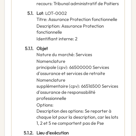
recours
:
Tribunal administratif de Poitiers
5.1.
Lot
:
LOT-0002
Titre
:
Assurance Protection fonctionnelle
Description
:
Assurance Protection
fonctionnelle
Identifiant interne
:
2
5.1.1.
Objet
Nature du marché
:
Services
Nomenclature
principale
(
cpv
):
66500000
Services
d'assurance et services de retraite
Nomenclature
supplémentaire
(
cpv
):
66516500
Services
d'assurance de responsabilité
professionnelle
Options
:
Description des options
:
Se reporter à
chaque lot pour la description, car les lots
1, 2 et 5 ne comportent pas de Pse
5.1.2.
Lieu d’exécution