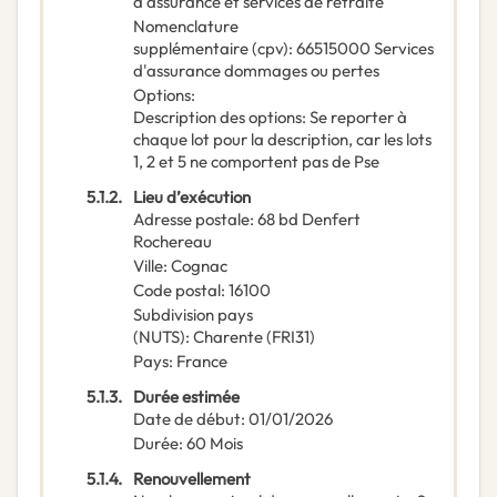
d'assurance et services de retraite
Nomenclature
supplémentaire
(
cpv
):
66515000
Services
d'assurance dommages ou pertes
Options
:
Description des options
:
Se reporter à
chaque lot pour la description, car les lots
1, 2 et 5 ne comportent pas de Pse
5.1.2.
Lieu d’exécution
Adresse postale
:
68 bd Denfert
Rochereau
Ville
:
Cognac
Code postal
:
16100
Subdivision pays
(NUTS)
:
Charente
(
FRI31
)
Pays
:
France
5.1.3.
Durée estimée
Date de début
:
01/01/2026
Durée
:
60
Mois
5.1.4.
Renouvellement