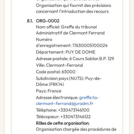
Organisation qui fournit des précisions
concernant l’introduction des recours
8.1.
ORG-0002
Nom officiel
:
Greffe du tribunal
Administratif de Clermont Ferrand
Numéro
d’enregistrement
:
17630005100024
Département
:
PUY DE DOME
Adresse postale
:
6 Cours Sablon B.P. 129
Ville
:
Clermont-Ferrand
Code postal
:
63000
Subdivision pays (NUTS)
:
Puy-de-
Dôme
(
FRK14
)
Pays
:
France
Adresse électronique
:
greffe.ta-
clermont-ferrand@juradm.fr
Téléphone
:
+330473146100
Télécopieur
:
+330473146122
Rôles de cette organisation
:
Organisation chargée des procédures de