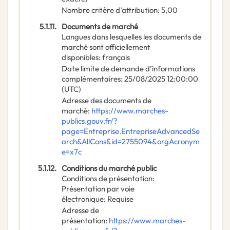
Nombre critère d’attribution
:
5,00
5.1.11.
Documents de marché
Langues dans lesquelles les documents de
marché sont officiellement
disponibles
:
français
Date limite de demande d’informations
complémentaires
:
25/08/2025
12:00:00
(UTC)
Adresse des documents de
marché
:
https://www.marches-
publics.gouv.fr/?
page=Entreprise.EntrepriseAdvancedSe
arch&AllCons&id=2755094&orgAcronym
e=x7c
5.1.12.
Conditions du marché public
Conditions de présentation
:
Présentation par voie
électronique
:
Requise
Adresse de
présentation
:
https://www.marches-