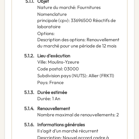
5.1.1.
Objet
Nature du marché
:
Fournitures
Nomenclature
principale
(
cpv
):
33696500
Réactifs de
laboratoire
Options
:
Description des options
:
Renouvellement
du marché pour une période de 12 mois
5.1.2.
Lieu d’exécution
Ville
:
Moulins-Yzeure
Code postal
:
03000
Subdivision pays (NUTS)
:
Allier
(
FRK11
)
Pays
:
France
5.1.3.
Durée estimée
Durée
:
1
An
5.1.4.
Renouvellement
Nombre maximal de renouvellements
:
2
5.1.6.
Informations générales
Il s’agit d’un marché récurrent
Description
:
Nouvel accord cadre à