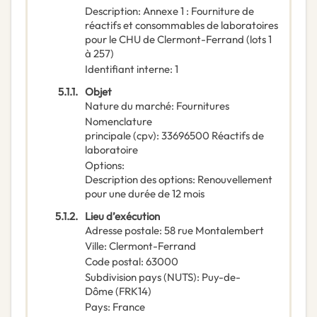
Description
:
Annexe 1 : Fourniture de
réactifs et consommables de laboratoires
pour le CHU de Clermont-Ferrand (lots 1
à 257)
Identifiant interne
:
1
5.1.1.
Objet
Nature du marché
:
Fournitures
Nomenclature
principale
(
cpv
):
33696500
Réactifs de
laboratoire
Options
:
Description des options
:
Renouvellement
pour une durée de 12 mois
5.1.2.
Lieu d’exécution
Adresse postale
:
58 rue Montalembert
Ville
:
Clermont-Ferrand
Code postal
:
63000
Subdivision pays (NUTS)
:
Puy-de-
Dôme
(
FRK14
)
Pays
:
France