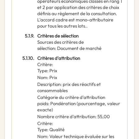
opérateurs économiques classés en rang 1
et 2 par application des critères de choix
définis au règlement de la consultation.
L'accord cadre est mono-attributaire
pour tous les autres lots..
5.1.9.
Critères de sélection
Sources des critères de
sélection
:
Document de marché
5.1.10.
Critères d’attribution
Critère
:
Type
:
Prix
Nom
:
Prix
Description
:
prix des réactifs et
consommables
Catégorie du critère d’attribution
poids
:
Pondération (pourcentage, valeur
exacte)
Nombre critère d’attribution
:
55,00
Critère
:
Type
:
Qualité
Nom
:
Valeur technique évaluée sur les