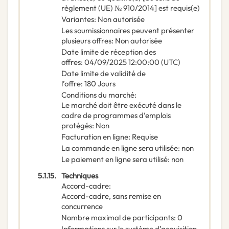
règlement (UE) № 910/2014] est requis(e)
Variantes
:
Non autorisée
Les soumissionnaires peuvent présenter
plusieurs offres
:
Non autorisée
Date limite de réception des
offres
:
04/09/2025
12:00:00 (UTC)
Date limite de validité de
l’offre
:
180
Jours
Conditions du marché
:
Le marché doit être exécuté dans le
cadre de programmes d’emplois
protégés
:
Non
Facturation en ligne
:
Requise
La commande en ligne sera utilisée
:
non
Le paiement en ligne sera utilisé
:
non
5.1.15.
Techniques
Accord-cadre
:
Accord-cadre, sans remise en
concurrence
Nombre maximal de participants
:
0
Informations sur le système d’acquisition