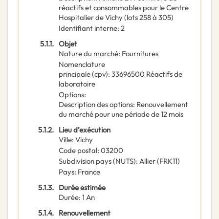
réactifs et consommables pour le Centre
Hospitalier de Vichy (lots 258 à 305)
Identifiant interne
:
2
5.1.1.
Objet
Nature du marché
:
Fournitures
Nomenclature
principale
(
cpv
):
33696500
Réactifs de
laboratoire
Options
:
Description des options
:
Renouvellement
du marché pour une période de 12 mois
5.1.2.
Lieu d’exécution
Ville
:
Vichy
Code postal
:
03200
Subdivision pays (NUTS)
:
Allier
(
FRK11
)
Pays
:
France
5.1.3.
Durée estimée
Durée
:
1
An
5.1.4.
Renouvellement