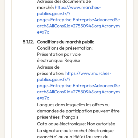
Adresse des documents de
marché
:
https://www.marches-
publics.gouv.fr/?
page=Entreprise.EntrepriseAdvancedSe
arch&AllCons&id=2755094&orgAcronym
e=x7c
5.1.12.
Conditions du marché public
Conditions de présentation
:
Présentation par voie
électronique
:
Requise
Adresse de
présentation
:
https://www.marches-
publics.gouv.fr/?
page=Entreprise.EntrepriseAdvancedSe
arch&AllCons&id=2755094&orgAcronym
e=x7c
Langues dans lesquelles les offres ou
demandes de participation peuvent être
présentées
:
français
Catalogue électronique
:
Non autorisée
La signature ou le cachet électronique
avancé(e) ou qualifié(e) [au sens du