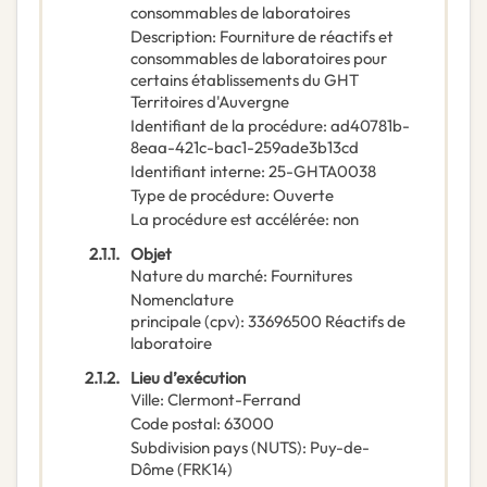
consommables de laboratoires
Description
:
Fourniture de réactifs et
consommables de laboratoires pour
certains établissements du GHT
Territoires d'Auvergne
Identifiant de la procédure
:
ad40781b-
8eaa-421c-bac1-259ade3b13cd
Identifiant interne
:
25-GHTA0038
Type de procédure
:
Ouverte
La procédure est accélérée
:
non
2.1.1.
Objet
Nature du marché
:
Fournitures
Nomenclature
principale
(
cpv
):
33696500
Réactifs de
laboratoire
2.1.2.
Lieu d’exécution
Ville
:
Clermont-Ferrand
Code postal
:
63000
Subdivision pays (NUTS)
:
Puy-de-
Dôme
(
FRK14
)