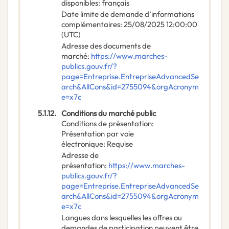
disponibles
:
français
Date limite de demande d’informations
complémentaires
:
25/08/2025
12:00:00
(UTC)
Adresse des documents de
marché
:
https://www.marches-
publics.gouv.fr/?
page=Entreprise.EntrepriseAdvancedSe
arch&AllCons&id=2755094&orgAcronym
e=x7c
5.1.12.
Conditions du marché public
Conditions de présentation
:
Présentation par voie
électronique
:
Requise
Adresse de
présentation
:
https://www.marches-
publics.gouv.fr/?
page=Entreprise.EntrepriseAdvancedSe
arch&AllCons&id=2755094&orgAcronym
e=x7c
Langues dans lesquelles les offres ou
demandes de participation peuvent être