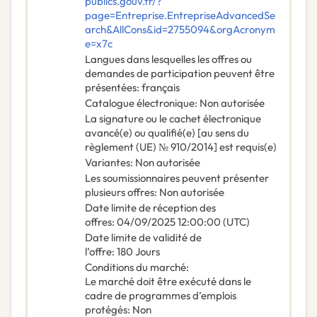
publics.gouv.fr/?
page=Entreprise.EntrepriseAdvancedSe
arch&AllCons&id=2755094&orgAcronym
e=x7c
Langues dans lesquelles les offres ou
demandes de participation peuvent être
présentées
:
français
Catalogue électronique
:
Non autorisée
La signature ou le cachet électronique
avancé(e) ou qualifié(e) [au sens du
règlement (UE) № 910/2014] est requis(e)
Variantes
:
Non autorisée
Les soumissionnaires peuvent présenter
plusieurs offres
:
Non autorisée
Date limite de réception des
offres
:
04/09/2025
12:00:00 (UTC)
Date limite de validité de
l’offre
:
180
Jours
Conditions du marché
:
Le marché doit être exécuté dans le
cadre de programmes d’emplois
protégés
:
Non