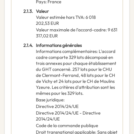
Pays
:
France
2.1.3.
Valeur
Valeur estimée hors TVA
:
6 018
202,53
EUR
Valeur maximale de l’accord-cadre
:
9 631
317,02
EUR
2.1.4.
Informations générales
Informations complémentaires
:
L'accord
cadre comporte 329 lots décomposé en
trois annexes pour chaque établissement
du GHT concerné. 257 lots pour le CHU
de Clermont-Ferrand, 48 lots pour le CH
de Vichy et 24 lots pour le CH de Moulins
Yzeure. Les critères d'attribution sont les
mêmes pour les 329 lots.
Base juridique
:
Directive 2014/24/UE
Directive 2014/24/UE
-
Directive
2014/24/UE
Code de la commande publique
Droit transnational applicable
:
Sans objet