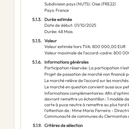
Subdivision pays (NUTS)
:
Oise
(
FRE22
)
Pays
:
France
5.1.3.
Durée estimée
Date de début
:
01/10/2025
Durée
:
48
Mois
5.1.5.
Valeur
Valeur estimée hors TVA
:
800 000,00
EUR
Valeur maximale de l’accord-cadre
:
800 00
5.1.6.
Informations générales
Participation réservée
:
La participation n’es
Projet de passation de marché non financé p
Le marché relève de l’accord sur les marchés
Le marché en question convient aussi aux pe
Informations complémentaires
:
Afin d'optimi
devront remettre un échantillon : 1 modèle d
carte à puce neutre à remettre au plus tard la
l'attention de : Mme Maria Ferreira - Directr
Communauté de communes du Clermontois au 
5.1.9.
Critères de sélection