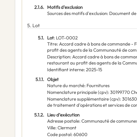
2.1.6.
Motifs d’exclusion
Sources des motifs d'exclusion
:
Document de
5.
Lot
5.1.
Lot
:
LOT-0002
Titre
:
Accord cadre à bons de commande - Four
profit des agents de la Communauté de co
Description
:
Accord cadre à bons de commande
restaurant au profit des agents de la Com
Identifiant interne
:
2025-15
5.1.1.
Objet
Nature du marché
:
Fournitures
Nomenclature principale
(
cpv
):
30199770
Ch
Nomenclature supplémentaire
(
cpv
):
30163
de traitement d'opérations et services de c
5.1.2.
Lieu d’exécution
Adresse postale
:
Communauté de communes 
Ville
:
Clermont
Code postal
:
60600