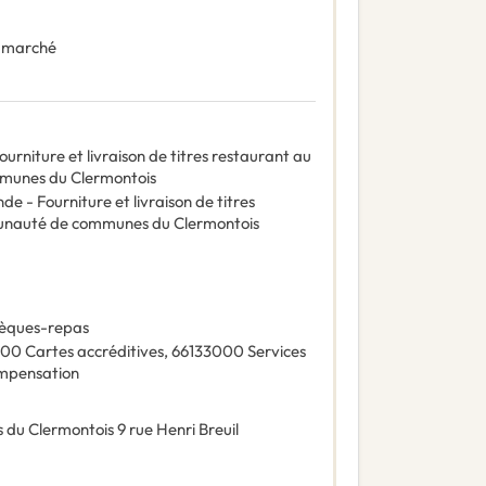
 marché
niture et livraison de titres restaurant au
mmunes du Clermontois
 - Fourniture et livraison de titres
munauté de communes du Clermontois
èques-repas
000
Cartes accréditives
,
66133000
Services
ompensation
du Clermontois
9 rue Henri Breuil