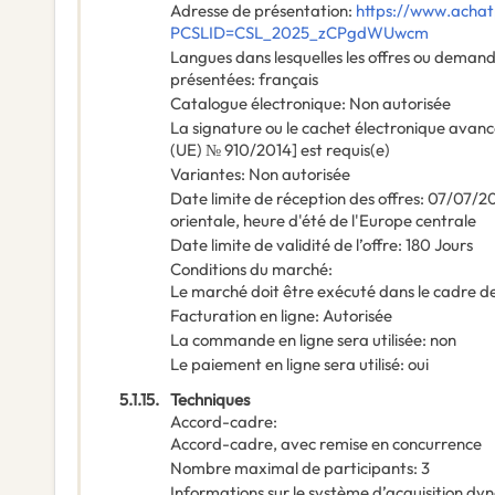
Adresse de présentation
:
https://www.achat
PCSLID=CSL_2025_zCPgdWUwcm
Langues dans lesquelles les offres ou demand
présentées
:
français
Catalogue électronique
:
Non autorisée
La signature ou le cachet électronique avanc
(UE) № 910/2014] est requis(e)
Variantes
:
Non autorisée
Date limite de réception des offres
:
07/07/2
orientale, heure d'été de l'Europe centrale
Date limite de validité de l’offre
:
180
Jours
Conditions du marché
:
Le marché doit être exécuté dans le cadre 
Facturation en ligne
:
Autorisée
La commande en ligne sera utilisée
:
non
Le paiement en ligne sera utilisé
:
oui
5.1.15.
Techniques
Accord-cadre
:
Accord-cadre, avec remise en concurrence
Nombre maximal de participants
:
3
Informations sur le système d’acquisition d