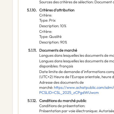
Sources des critères de sélection
:
Document 
5.1.10.
Critères d’attribution
Critère
:
Type
:
Prix
Description
:
10%
Critère
:
Type
:
Qualité
Description
:
90%
5.1.11.
Documents de marché
Langues dans lesquelles les documents de mar
Langues dans lesquelles les documents de mar
disponibles
:
français
Date limite de demande d’informations com
(UTC+2) Heure de l'Europe orientale, heure d
Adresse des documents de
marché
:
https://www.achatpublic.com/sdm/e
PCSLID=CSL_2025_zCPgdWUwcm
5.1.12.
Conditions du marché public
Conditions de présentation
:
Présentation par voie électronique
:
Autorisé