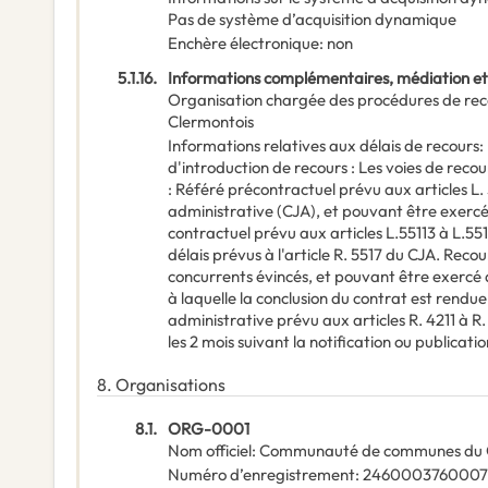
Pas de système d’acquisition dynamique
Enchère électronique
:
non
5.1.16.
Informations complémentaires, médiation e
Organisation chargée des procédures de rec
Clermontois
Informations relatives aux délais de recours
:
d'introduction de recours : Les voies de reco
: Référé précontractuel prévu aux articles L. 
administrative (CJA), et pouvant être exercé
contractuel prévu aux articles L.55113 à L.55
délais prévus à l'article R. 5517 du CJA. Recou
concurrents évincés, et pouvant être exercé 
à laquelle la conclusion du contrat est rendu
administrative prévu aux articles R. 4211 à R
les 2 mois suivant la notification ou publicati
8.
Organisations
8.1.
ORG-0001
Nom officiel
:
Communauté de communes du C
Numéro d’enregistrement
:
2460003760007