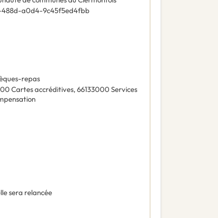
-488d-a0d4-9c45f5ed4fbb
èques-repas
000
Cartes accréditives
,
66133000
Services
ompensation
lle sera relancée