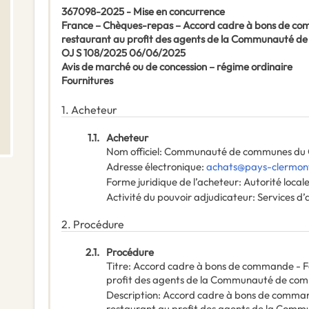
367098-2025 - Mise en concurrence
France – Chèques-repas – Accord cadre à bons de comma
restaurant au profit des agents de la Communauté d
OJ S 108/2025 06/06/2025
Avis de marché ou de concession – régime ordinaire
Fournitures
1.
Acheteur
1.1.
Acheteur
Nom officiel
:
Communauté de communes du C
Adresse électronique
:
achats@pays-clermont
Forme juridique de l’acheteur
:
Autorité local
Activité du pouvoir adjudicateur
:
Services d’
2.
Procédure
2.1.
Procédure
Titre
:
Accord cadre à bons de commande - Four
profit des agents de la Communauté de co
Description
:
Accord cadre à bons de commande
restaurant au profit des agents de la Com