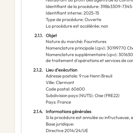
Identifiant de la procédure
:
398b3309-7345
Identifiant interne
:
2025-15
Type de procédure
:
Ouverte
La procédure est accélérée
:
non
2.1.1.
Objet
Nature du marché
:
Fournitures
Nomenclature principale
(
cpv
):
30199770
Ch
Nomenclature supplémentaire
(
cpv
):
30163
de traitement d'opérations et services de c
2.1.2.
Lieu d’exécution
Adresse postale
:
9 rue Henri Breuil
Ville
:
Clermont
Code postal
:
60600
Subdivision pays (NUTS)
:
Oise
(
FRE22
)
Pays
:
France
2.1.4.
Informations générales
Si la procédure est annulée ou infructueuse, e
Base juridique
:
Directive 2014/24/UE