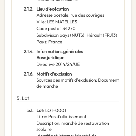
2.1.2.
Lieu d’exécution
Adresse postale
:
rue des courèges
Ville
:
LES MATELLES
Code postal
:
34270
Subdivision pays (NUTS)
:
Hérault
(
FRJ13
)
Pays
:
France
2.1.4.
Informations générales
Base juridique
:
Directive 2014/24/UE
2.1.6.
Motifs d’exclusion
Sources des motifs d'exclusion
:
Document
de marché
5.
Lot
5.1.
Lot
:
LOT-0001
Titre
:
Pas d'allotissement
Description
:
marché de restauration
scolaire
Identifiant interne
:
Marché de