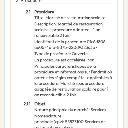
2.
Procédure
2.1.
Procédure
Titre
:
Marché de restauration scolaire
Description
:
Marché de restauration
scolaire - procédure adaptée - 1 an
renouvelable 2 fois
Identifiant de la procédure
:
01c6d806-
a605-461b-8d7b-220d932363b7
Type de procédure
:
Ouverte
La procédure est accélérée
:
non
Principales caractéristiques de la
procédure et informations sur l'endroit où
obtenir les règles complètes applicables à
la procédure
:
Marché sous procédure
adaptée de restauration scolaire pour 1
an reconductible 2 fois
2.1.1.
Objet
Nature principale du marché
:
Services
Nomenclature
principale
(
cpv
):
55523100
Services de
restauration scolaire