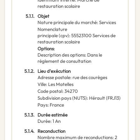
restauration scolaire
5.1.1.
Objet
Nature principale du marché
:
Services
Nomenclature
principale
(
cpv
):
55523100
Services de
restauration scolaire
Options
:
Description des options
:
Dans le
règlement de consultation
5.1.2.
Lieu d’exécution
Adresse postale
:
rue des courèges
Ville
:
Les Matelles
Code postal
:
34270
Subdivision pays (NUTS)
:
Hérault
(
FRJ13
)
Pays
:
France
5.1.3.
Durée estimée
Durée
:
1
An
5.1.4.
Reconduction
Nombre maximum de reconductions
:
2