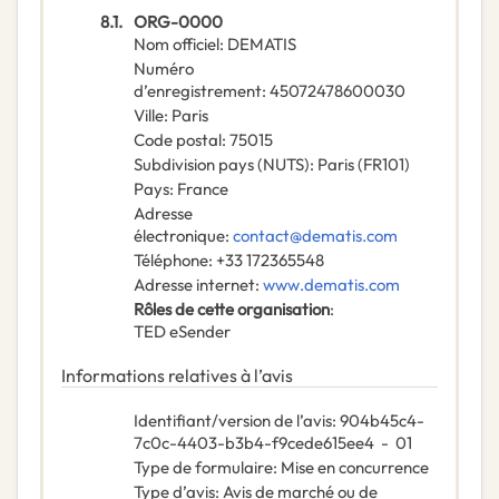
8.1.
ORG-0000
Nom officiel
:
DEMATIS
Numéro
d’enregistrement
:
45072478600030
Ville
:
Paris
Code postal
:
75015
Subdivision pays (NUTS)
:
Paris
(
FR101
)
Pays
:
France
Adresse
électronique
:
contact@dematis.com
Téléphone
:
+33 172365548
Adresse internet
:
www.dematis.com
Rôles de cette organisation
:
TED eSender
Informations relatives à l’avis
Identifiant/version de l’avis
:
904b45c4-
7c0c-4403-b3b4-f9cede615ee4
-
01
Type de formulaire
:
Mise en concurrence
Type d’avis
:
Avis de marché ou de