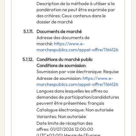
Description de la méthode à utiliser si la
pondération ne peut être exprimée par
des critères
:
Ceux contenus dans le
dossier de marché
5.1.11.
Documents de marché
Adresse des documents de
marché
:
https://www.e-
marchespublics.com/appel-offre/1164126
5.1.12.
Conditions du marché public
Conditions de soumission
:
Soumission par voie électronique
:
Requise
Adresse de soumission
:
https://www.e-
marchespublics.com/appel-offre/1164126
Langues dans lesquelles les offres ou
demandes de participation/candidatures
peuvent être présentées
:
français
Catalogue électronique
:
Non autorisée
Variantes
:
Non autorisée
Date limite de réception des
offres
:
01/07/2026
12:00:00
(UTC+02:00) Heure de l'Europe