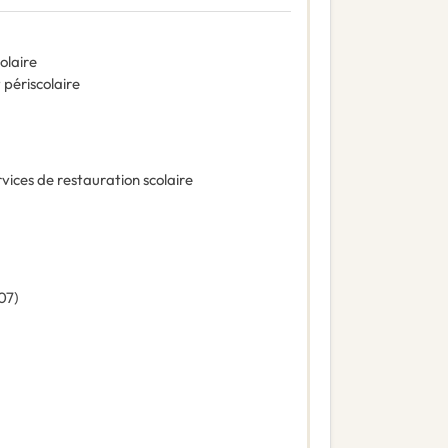
colaire
t périscolaire
vices de restauration scolaire
07
)