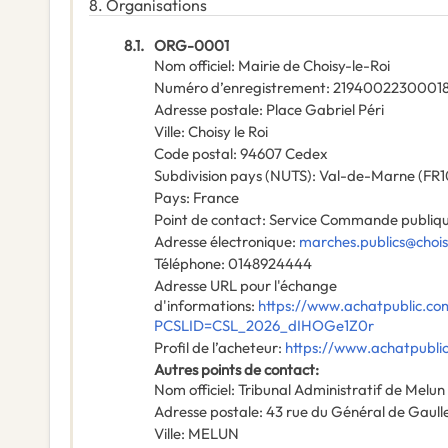
8.
Organisations
8.1.
ORG-0001
Nom officiel
:
Mairie de Choisy-le-Roi
Numéro d’enregistrement
:
2194002230001
Adresse postale
:
Place Gabriel Péri
Ville
:
Choisy le Roi
Code postal
:
94607 Cedex
Subdivision pays (NUTS)
:
Val-de-Marne
(
FR1
Pays
:
France
Point de contact
:
Service Commande publique
Adresse électronique
:
marches.publics@choisy
Téléphone
:
0148924444
Adresse URL pour l'échange
d'informations
:
https://www.achatpublic.co
PCSLID=CSL_2026_dIHOGe1Z0r
Profil de l’acheteur
:
https://www.achatpubli
Autres points de contact
:
Nom officiel
:
Tribunal Administratif de Melun
Adresse postale
:
43 rue du Général de Gaull
Ville
:
MELUN