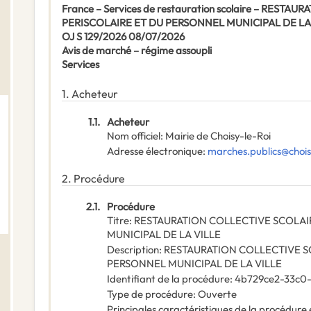
France – Services de restauration scolaire – REST
PERISCOLAIRE ET DU PERSONNEL MUNICIPAL DE LA
OJ S 129/2026 08/07/2026
Avis de marché – régime assoupli
Services
1.
Acheteur
1.1.
Acheteur
Nom officiel
:
Mairie de Choisy-le-Roi
Adresse électronique
:
marches.publics@choisy
2.
Procédure
2.1.
Procédure
Titre
:
RESTAURATION COLLECTIVE SCOLAI
MUNICIPAL DE LA VILLE
Description
:
RESTAURATION COLLECTIVE SC
PERSONNEL MUNICIPAL DE LA VILLE
Identifiant de la procédure
:
4b729ce2-33c0
Type de procédure
:
Ouverte
Principales caractéristiques de la procédure e