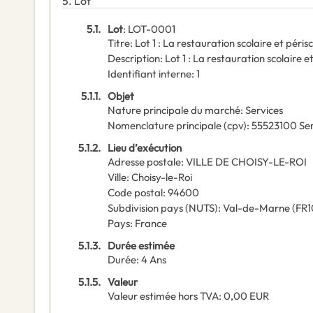
5.
Lot
5.1.
Lot
:
LOT-0001
Titre
:
Lot 1 : La restauration scolaire et péris
Description
:
Lot 1 : La restauration scolaire e
Identifiant interne
:
1
5.1.1.
Objet
Nature principale du marché
:
Services
Nomenclature principale
(
cpv
):
55523100
Ser
5.1.2.
Lieu d’exécution
Adresse postale
:
VILLE DE CHOISY-LE-ROI
Ville
:
Choisy-le-Roi
Code postal
:
94600
Subdivision pays (NUTS)
:
Val-de-Marne
(
FR1
Pays
:
France
5.1.3.
Durée estimée
Durée
:
4
Ans
5.1.5.
Valeur
Valeur estimée hors TVA
:
0,00
EUR