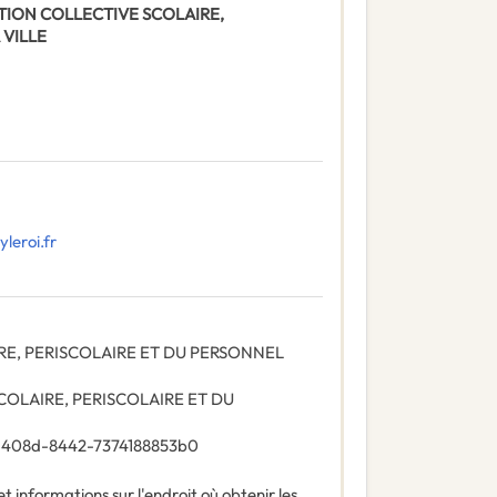
AURATION COLLECTIVE SCOLAIRE,
 VILLE
leroi.fr
RE, PERISCOLAIRE ET DU PERSONNEL
OLAIRE, PERISCOLAIRE ET DU
-408d-8442-7374188853b0
t informations sur l'endroit où obtenir les