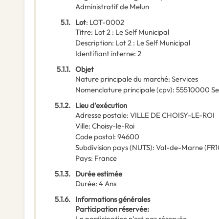
Administratif de Melun
5.1.
Lot
:
LOT-0002
Titre
:
Lot 2 : Le Self Municipal
Description
:
Lot 2 : Le Self Municipal
Identifiant interne
:
2
5.1.1.
Objet
Nature principale du marché
:
Services
Nomenclature principale
(
cpv
):
55510000
Se
5.1.2.
Lieu d’exécution
Adresse postale
:
VILLE DE CHOISY-LE-ROI
Ville
:
Choisy-le-Roi
Code postal
:
94600
Subdivision pays (NUTS)
:
Val-de-Marne
(
FR1
Pays
:
France
5.1.3.
Durée estimée
Durée
:
4
Ans
5.1.6.
Informations générales
Participation réservée
:
La participation n’est pas réservée.