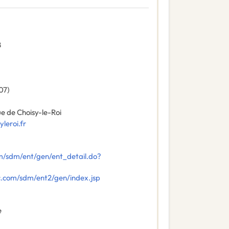
8
07
)
 de Choisy-le-Roi
leroi.fr
m/sdm/ent/gen/ent_detail.do?
c.com/sdm/ent2/gen/index.jsp
e