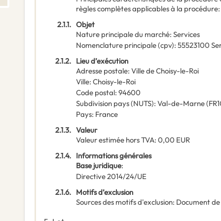
règles complètes applicables à la procédure
2.1.1.
Objet
Nature principale du marché
:
Services
Nomenclature principale
(
cpv
):
55523100
Ser
2.1.2.
Lieu d’exécution
Adresse postale
:
Ville de Choisy-le-Roi
Ville
:
Choisy-le-Roi
Code postal
:
94600
Subdivision pays (NUTS)
:
Val-de-Marne
(
FR1
Pays
:
France
2.1.3.
Valeur
Valeur estimée hors TVA
:
0,00
EUR
2.1.4.
Informations générales
Base juridique
:
Directive 2014/24/UE
2.1.6.
Motifs d’exclusion
Sources des motifs d'exclusion
:
Document de