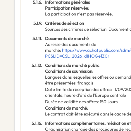
5.1.6.
Informations générales
Participation réservée
:
La participation n’est pas réservée.
5.1.9.
Critères de sélection
Sources des critères de sélection
:
Document 
5.1.11.
Documents de marché
Adresse des documents de
marché
:
https://www.achatpublic.com/sdm/
PCSLID=CSL_2026_dIHOGe1Z0r
5.1.12.
Conditions du marché public
Conditions de soumission
:
Langues dans lesquelles les offres ou deman
être présentées
:
français
Date limite de réception des offres
:
11/09/20
orientale, heure d'été de l'Europe centrale
Durée de validité des offres
:
150
Jours
Conditions du marché
:
Le contrat doit être exécuté dans le cadre
5.1.16.
Informations complémentaires, médiation et
Organisation chargée des procédures de rec