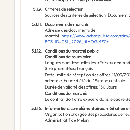
5.1.9.
Critères de sélection
Sources des critères de sélection
:
Document 
5.1.11.
Documents de marché
Adresse des documents de
marché
:
https://www.achatpublic.com/sdm/
PCSLID=CSL_2026_dIHOGe1Z0r
5.1.12.
Conditions du marché public
Conditions de soumission
:
Langues dans lesquelles les offres ou deman
être présentées
:
français
Date limite de réception des offres
:
11/09/20
orientale, heure d'été de l'Europe centrale
Durée de validité des offres
:
150
Jours
Conditions du marché
:
Le contrat doit être exécuté dans le cadre
5.1.16.
Informations complémentaires, médiation et
Organisation chargée des procédures de rec
Administratif de Melun