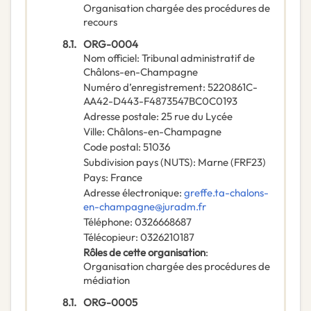
Organisation chargée des procédures de
recours
8.1.
ORG-0004
Nom officiel
:
Tribunal administratif de
Châlons-en-Champagne
Numéro d’enregistrement
:
5220861C-
AA42-D443-F4873547BC0C0193
Adresse postale
:
25 rue du Lycée
Ville
:
Châlons-en-Champagne
Code postal
:
51036
Subdivision pays (NUTS)
:
Marne
(
FRF23
)
Pays
:
France
Adresse électronique
:
greffe.ta-chalons-
en-champagne@juradm.fr
Téléphone
:
0326668687
Télécopieur
:
0326210187
Rôles de cette organisation
:
Organisation chargée des procédures de
médiation
8.1.
ORG-0005