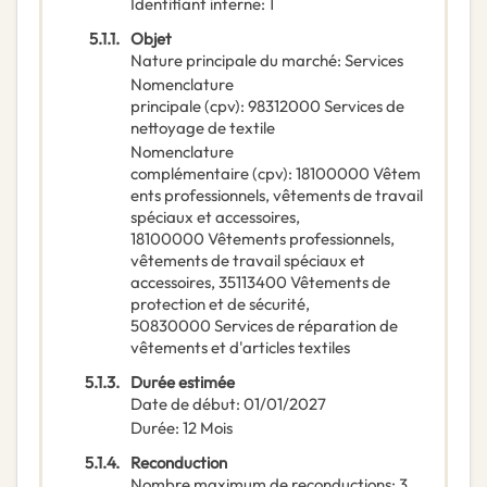
Identifiant interne
:
1
5.1.1.
Objet
Nature principale du marché
:
Services
Nomenclature
principale
(
cpv
):
98312000
Services de
nettoyage de textile
Nomenclature
complémentaire
(
cpv
):
18100000
Vêtem
ents professionnels, vêtements de travail
spéciaux et accessoires
,
18100000
Vêtements professionnels,
vêtements de travail spéciaux et
accessoires
,
35113400
Vêtements de
protection et de sécurité
,
50830000
Services de réparation de
vêtements et d'articles textiles
5.1.3.
Durée estimée
Date de début
:
01/01/2027
Durée
:
12
Mois
5.1.4.
Reconduction
Nombre maximum de reconductions
:
3