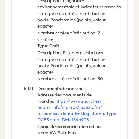
Description
:
traçabilité
environnementale et indicateurs associés
Catégorie du critère d’attribution
poids
:
Pondération (points, valeur
exacte)
Nombre critère d’attribution
:
2
Critère
:
Type
:
Coût
Description
:
Prix des prestations
Catégorie du critère d’attribution
poids
:
Pondération (points, valeur
exacte)
Nombre critère d’attribution
:
30
5.1.11.
Documents de marché
Adresse des documents de
marché
:
https://www.marches-
publics.info/mpiaws/index.cfm?
fuseaction=dematEnt.login&amp;type=
DCE&amp;IDM=1846908
Canal de communication ad hoc
:
Nom
:
AW Solutions