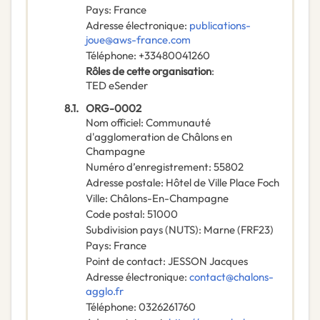
Pays
:
France
Adresse électronique
:
publications-
joue@aws-france.com
Téléphone
:
+33480041260
Rôles de cette organisation
:
TED eSender
8.1.
ORG-0002
Nom officiel
:
Communauté
d'agglomeration de Châlons en
Champagne
Numéro d’enregistrement
:
55802
Adresse postale
:
Hôtel de Ville Place Foch
Ville
:
Châlons-En-Champagne
Code postal
:
51000
Subdivision pays (NUTS)
:
Marne
(
FRF23
)
Pays
:
France
Point de contact
:
JESSON Jacques
Adresse électronique
:
contact@chalons-
agglo.fr
Téléphone
:
0326261760