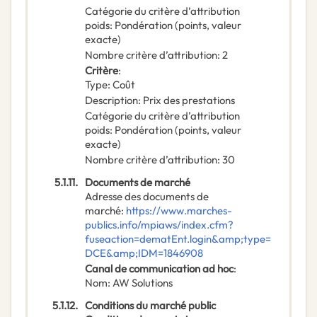
Catégorie du critère d’attribution
poids
:
Pondération (points, valeur
exacte)
Nombre critère d’attribution
:
2
Critère
:
Type
:
Coût
Description
:
Prix des prestations
Catégorie du critère d’attribution
poids
:
Pondération (points, valeur
exacte)
Nombre critère d’attribution
:
30
5.1.11.
Documents de marché
Adresse des documents de
marché
:
https://www.marches-
publics.info/mpiaws/index.cfm?
fuseaction=dematEnt.login&amp;type=
DCE&amp;IDM=1846908
Canal de communication ad hoc
:
Nom
:
AW Solutions
5.1.12.
Conditions du marché public