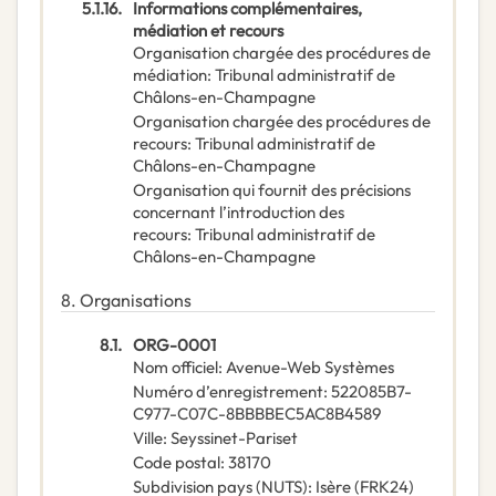
5.1.16.
Informations complémentaires,
médiation et recours
Organisation chargée des procédures de
médiation
:
Tribunal administratif de
Châlons-en-Champagne
Organisation chargée des procédures de
recours
:
Tribunal administratif de
Châlons-en-Champagne
Organisation qui fournit des précisions
concernant l’introduction des
recours
:
Tribunal administratif de
Châlons-en-Champagne
8.
Organisations
8.1.
ORG-0001
Nom officiel
:
Avenue-Web Systèmes
Numéro d’enregistrement
:
522085B7-
C977-C07C-8BBBBEC5AC8B4589
Ville
:
Seyssinet-Pariset
Code postal
:
38170
Subdivision pays (NUTS)
:
Isère
(
FRK24
)