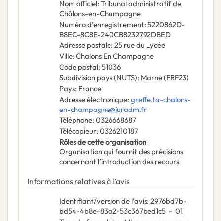
Nom officiel
:
Tribunal administratif de
Châlons-en-Champagne
Numéro d’enregistrement
:
5220862D-
B8EC-8C8E-240CB8232792DBED
Adresse postale
:
25 rue du Lycée
Ville
:
Chalons En Champagne
Code postal
:
51036
Subdivision pays (NUTS)
:
Marne
(
FRF23
)
Pays
:
France
Adresse électronique
:
greffe.ta-chalons-
en-champagne@juradm.fr
Téléphone
:
0326668687
Télécopieur
:
0326210187
Rôles de cette organisation
:
Organisation qui fournit des précisions
concernant l’introduction des recours
Informations relatives à l’avis
Identifiant/version de l’avis
:
2976bd7b-
bd54-4b8e-83a2-53c367bed1c5
-
01