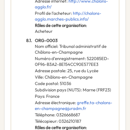
Adresse internet
:
http://www.chalons-
agglo.fr/
Profil de l’acheteur
:
http://chalons-
agglo.marches-publics.info/
Rôles de cette organisation
:
Acheteur
8.1.
ORG-0003
Nom officiel
:
Tribunal administratif de
Châlons-en-Champagne
Numéro d’enregistrement
:
522085ED-
0F96-B3A2-8E154CC90E577EE3
Adresse postale
:
25, rue du Lycée
Ville
:
Châlons-en-Champagne
Code postal
:
51036
Subdivision pays (NUTS)
:
Marne
(
FRF23
)
Pays
:
France
Adresse électronique
:
greffe.ta-chalons-
en-champagne@juradm.fr
Téléphone
:
0326668687
Télécopieur
:
0326210187
Rôles de cette organisation
: