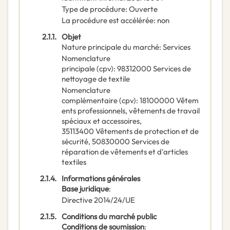
Type de procédure
:
Ouverte
La procédure est accélérée
:
non
2.1.1.
Objet
Nature principale du marché
:
Services
Nomenclature
principale
(
cpv
):
98312000
Services de
nettoyage de textile
Nomenclature
complémentaire
(
cpv
):
18100000
Vêtem
ents professionnels, vêtements de travail
spéciaux et accessoires
,
35113400
Vêtements de protection et de
sécurité
,
50830000
Services de
réparation de vêtements et d'articles
textiles
2.1.4.
Informations générales
Base juridique
:
Directive 2014/24/UE
2.1.5.
Conditions du marché public
Conditions de soumission
: