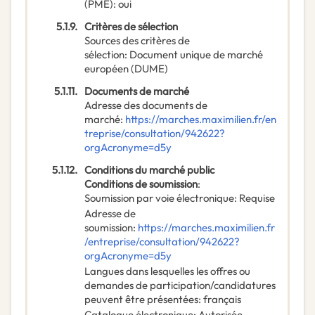
(PME)
:
oui
5.1.9.
Critères de sélection
Sources des critères de
sélection
:
Document unique de marché
européen (DUME)
5.1.11.
Documents de marché
Adresse des documents de
marché
:
https://marches.maximilien.fr/en
treprise/consultation/942622?
orgAcronyme=d5y
5.1.12.
Conditions du marché public
Conditions de soumission
:
Soumission par voie électronique
:
Requise
Adresse de
soumission
:
https://marches.maximilien.fr
/entreprise/consultation/942622?
orgAcronyme=d5y
Langues dans lesquelles les offres ou
demandes de participation/candidatures
peuvent être présentées
:
français
Catalogue électronique
:
Autorisée