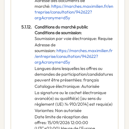
Adresse des documents de
marché
:
https://marches.maximilien.fr/en
treprise/consultation/942622?
orgAcronyme=d5y
5.1.12.
Conditions du marché public
Conditions de soumission
:
Soumission par voie électronique
:
Requise
Adresse de
soumission
:
https://marches.maximilien.fr
/entreprise/consultation/942622?
orgAcronyme=d5y
Langues dans lesquelles les offres ou
demandes de participation/candidatures
peuvent être présentées
:
français
Catalogue électronique
:
Autorisée
La signature ou le cachet électronique
avancé(e) ou qualifié(e) [au sens du
règlement (UE) № 910/2014] est requis(e)
Variantes
:
Non autorisée
Date limite de réception des
offres
:
15/09/2026
12:00:00
(UTC+02:00) Heure de l'Europe