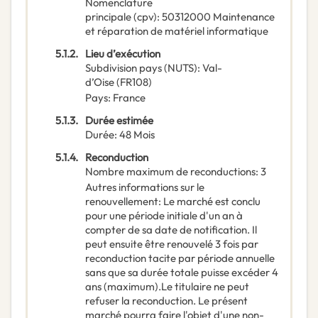
Nomenclature
principale
(
cpv
):
50312000
Maintenance
et réparation de matériel informatique
5.1.2.
Lieu d’exécution
Subdivision pays (NUTS)
:
Val-
d’Oise
(
FR108
)
Pays
:
France
5.1.3.
Durée estimée
Durée
:
48
Mois
5.1.4.
Reconduction
Nombre maximum de reconductions
:
3
Autres informations sur le
renouvellement
:
Le marché est conclu
pour une période initiale d'un an à
compter de sa date de notification. Il
peut ensuite être renouvelé 3 fois par
reconduction tacite par période annuelle
sans que sa durée totale puisse excéder 4
ans (maximum).Le titulaire ne peut
refuser la reconduction. Le présent
marché pourra faire l'objet d'une non-