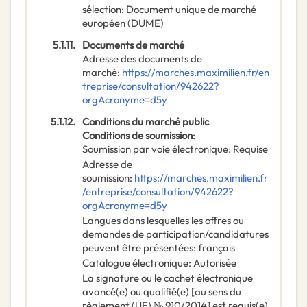
sélection
:
Document unique de marché
européen (DUME)
5.1.11.
Documents de marché
Adresse des documents de
marché
:
https://marches.maximilien.fr/en
treprise/consultation/942622?
orgAcronyme=d5y
5.1.12.
Conditions du marché public
Conditions de soumission
:
Soumission par voie électronique
:
Requise
Adresse de
soumission
:
https://marches.maximilien.fr
/entreprise/consultation/942622?
orgAcronyme=d5y
Langues dans lesquelles les offres ou
demandes de participation/candidatures
peuvent être présentées
:
français
Catalogue électronique
:
Autorisée
La signature ou le cachet électronique
avancé(e) ou qualifié(e) [au sens du
règlement (UE) № 910/2014] est requis(e)