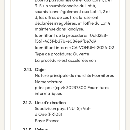
3. Si un soumissionnaire du Lot 4,
soumissionne également aux Lots 1, 2 et
3, les offres de ces trois lots seront
déclarées irrégulières, et l’offre du Lot 4
maintenue dans l’analyse.
Identifiant de la procédure
:
f0c1d288-
1561-463f-bd7b-e084e9fbe7d9
Identifiant interne
:
CA-VONUM-2026-02
Type de procédure
:
Ouverte
La procédure est accélérée
:
non
2.1.1.
Objet
Nature principale du marché
:
Fournitures
Nomenclature
principale
(
cpv
):
30237300
Fournitures
informatiques
2.1.2.
Lieu d’exécution
Subdivision pays (NUTS)
:
Val-
d’Oise
(
FR108
)
Pays
:
France
2.1.3.
Valeur