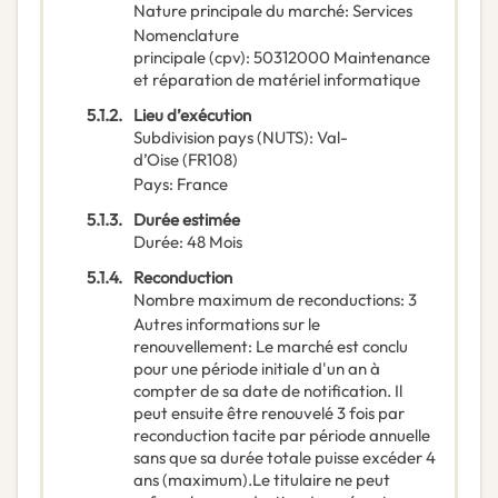
Nature principale du marché
:
Services
Nomenclature
principale
(
cpv
):
50312000
Maintenance
et réparation de matériel informatique
5.1.2.
Lieu d’exécution
Subdivision pays (NUTS)
:
Val-
d’Oise
(
FR108
)
Pays
:
France
5.1.3.
Durée estimée
Durée
:
48
Mois
5.1.4.
Reconduction
Nombre maximum de reconductions
:
3
Autres informations sur le
renouvellement
:
Le marché est conclu
pour une période initiale d'un an à
compter de sa date de notification. Il
peut ensuite être renouvelé 3 fois par
reconduction tacite par période annuelle
sans que sa durée totale puisse excéder 4
ans (maximum).Le titulaire ne peut