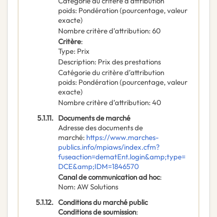
Catégorie du critère d’attribution
poids
:
Pondération (pourcentage, valeur
exacte)
Nombre critère d’attribution
:
60
Critère
:
Type
:
Prix
Description
:
Prix des prestations
Catégorie du critère d’attribution
poids
:
Pondération (pourcentage, valeur
exacte)
Nombre critère d’attribution
:
40
5.1.11.
Documents de marché
Adresse des documents de
marché
:
https://www.marches-
publics.info/mpiaws/index.cfm?
fuseaction=dematEnt.login&amp;type=
DCE&amp;IDM=1846570
Canal de communication ad hoc
:
Nom
:
AW Solutions
5.1.12.
Conditions du marché public
Conditions de soumission
: