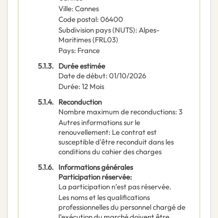
Ville
:
Cannes
Code postal
:
06400
Subdivision pays (NUTS)
:
Alpes-
Maritimes
(
FRL03
)
Pays
:
France
5.1.3.
Durée estimée
Date de début
:
01/10/2026
Durée
:
12
Mois
5.1.4.
Reconduction
Nombre maximum de reconductions
:
3
Autres informations sur le
renouvellement
:
Le contrat est
susceptible d'être reconduit dans les
conditions du cahier des charges
5.1.6.
Informations générales
Participation réservée
:
La participation n’est pas réservée.
Les noms et les qualifications
professionnelles du personnel chargé de
l’exécution du marché doivent être