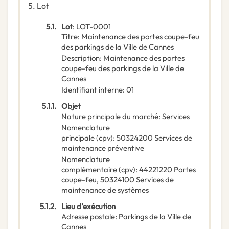
5.
Lot
5.1.
Lot
:
LOT-0001
Titre
:
Maintenance des portes coupe-feu
des parkings de la Ville de Cannes
Description
:
Maintenance des portes
coupe-feu des parkings de la Ville de
Cannes
Identifiant interne
:
01
5.1.1.
Objet
Nature principale du marché
:
Services
Nomenclature
principale
(
cpv
):
50324200
Services de
maintenance préventive
Nomenclature
complémentaire
(
cpv
):
44221220
Portes
coupe-feu
,
50324100
Services de
maintenance de systèmes
5.1.2.
Lieu d’exécution
Adresse postale
:
Parkings de la Ville de
Cannes