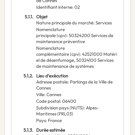
de Cannes
Identifiant interne
:
02
5.1.1.
Objet
Nature principale du marché
:
Services
Nomenclature
principale
(
cpv
):
50324200
Services de
maintenance préventive
Nomenclature
complémentaire
(
cpv
):
42521000
Matéri
el de désenfumage
,
50324100
Services
de maintenance de systèmes
5.1.2.
Lieu d’exécution
Adresse postale
:
Parkings de la Ville de
Cannes
Ville
:
Cannes
Code postal
:
06400
Subdivision pays (NUTS)
:
Alpes-
Maritimes
(
FRL03
)
Pays
:
France
5.1.3.
Durée estimée