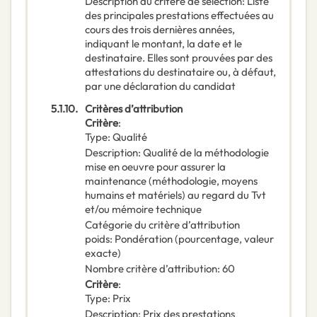
Description du critère de sélection
:
Liste
des principales prestations effectuées au
cours des trois dernières années,
indiquant le montant, la date et le
destinataire. Elles sont prouvées par des
attestations du destinataire ou, à défaut,
par une déclaration du candidat
5.1.10.
Critères d’attribution
Critère
:
Type
:
Qualité
Description
:
Qualité de la méthodologie
mise en oeuvre pour assurer la
maintenance (méthodologie, moyens
humains et matériels) au regard du Tvt
et/ou mémoire technique
Catégorie du critère d’attribution
poids
:
Pondération (pourcentage, valeur
exacte)
Nombre critère d’attribution
:
60
Critère
:
Type
:
Prix
Description
:
Prix des prestations