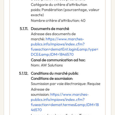
Catégorie du critère d’attribution
poids
:
Pondération (pourcentage, valeur
exacte)
Nombre critère d’attribution
:
40
5.1.11.
Documents de marché
Adresse des documents de
marché
:
https://www.marches-
publics.info/mpiaws/index.cfm?
fuseaction=dematEnt.login&amp;type=
DCE&amp;IDM=1846570
Canal de communication ad hoc
:
Nom
:
AW Solutions
5.1.12.
Conditions du marché public
Conditions de soumission
:
Soumission par voie électronique
:
Requise
Adresse de
soumission
:
https://www.marches-
publics.info/mpiaws/index.cfm?
fuseaction=demat.termes&amp;IDM=18
46570