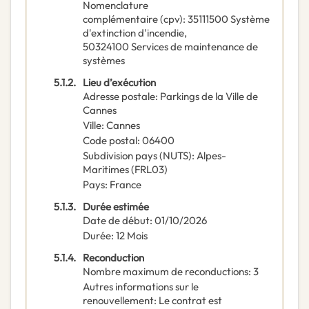
Nomenclature
complémentaire
(
cpv
):
35111500
Système
d'extinction d'incendie
,
50324100
Services de maintenance de
systèmes
5.1.2.
Lieu d’exécution
Adresse postale
:
Parkings de la Ville de
Cannes
Ville
:
Cannes
Code postal
:
06400
Subdivision pays (NUTS)
:
Alpes-
Maritimes
(
FRL03
)
Pays
:
France
5.1.3.
Durée estimée
Date de début
:
01/10/2026
Durée
:
12
Mois
5.1.4.
Reconduction
Nombre maximum de reconductions
:
3
Autres informations sur le
renouvellement
:
Le contrat est