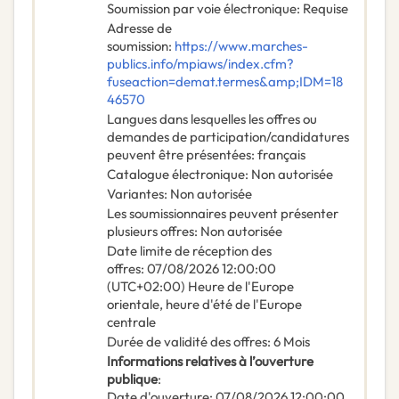
Soumission par voie électronique
:
Requise
Adresse de
soumission
:
https://www.marches-
publics.info/mpiaws/index.cfm?
fuseaction=demat.termes&amp;IDM=18
46570
Langues dans lesquelles les offres ou
demandes de participation/candidatures
peuvent être présentées
:
français
Catalogue électronique
:
Non autorisée
Variantes
:
Non autorisée
Les soumissionnaires peuvent présenter
plusieurs offres
:
Non autorisée
Date limite de réception des
offres
:
07/08/2026
12:00:00
(UTC+02:00) Heure de l'Europe
orientale, heure d'été de l'Europe
centrale
Durée de validité des offres
:
6
Mois
Informations relatives à l’ouverture
publique
:
Date d'ouverture
:
07/08/2026
12:00:00