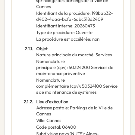
sprinklage des parkings de la Ville de
Cannes
Identifiant de la procédure
:
198bab32-
d402-4daa-bcfa-6dbc318d2409
Identifiant interne
:
20260473
Type de procédure
:
Ouverte
La procédure est accélérée
:
non
2.1.1.
Objet
Nature principale du marché
:
Services
Nomenclature
principale
(
cpv
):
50324200
Services de
maintenance préventive
Nomenclature
complémentaire
(
cpv
):
50324100
Service
s de maintenance de systèmes
2.1.2.
Lieu d’exécution
Adresse postale
:
Parkings de la Ville de
Cannes
Ville
:
Cannes
Code postal
:
06400
Subdivision pays (NUTS)
:
Alpes-