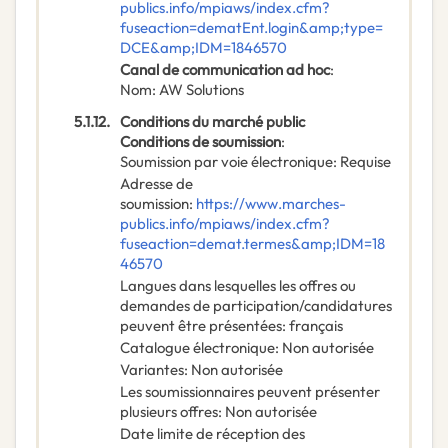
publics.info/mpiaws/index.cfm?
fuseaction=dematEnt.login&amp;type=
DCE&amp;IDM=1846570
Canal de communication ad hoc
:
Nom
:
AW Solutions
5.1.12.
Conditions du marché public
Conditions de soumission
:
Soumission par voie électronique
:
Requise
Adresse de
soumission
:
https://www.marches-
publics.info/mpiaws/index.cfm?
fuseaction=demat.termes&amp;IDM=18
46570
Langues dans lesquelles les offres ou
demandes de participation/candidatures
peuvent être présentées
:
français
Catalogue électronique
:
Non autorisée
Variantes
:
Non autorisée
Les soumissionnaires peuvent présenter
plusieurs offres
:
Non autorisée
Date limite de réception des