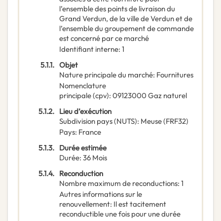
l’ensemble des points de livraison du
Grand Verdun, de la ville de Verdun et de
l’ensemble du groupement de commande
est concerné par ce marché
Identifiant interne
:
1
5.1.1.
Objet
Nature principale du marché
:
Fournitures
Nomenclature
principale
(
cpv
):
09123000
Gaz naturel
5.1.2.
Lieu d’exécution
Subdivision pays (NUTS)
:
Meuse
(
FRF32
)
Pays
:
France
5.1.3.
Durée estimée
Durée
:
36
Mois
5.1.4.
Reconduction
Nombre maximum de reconductions
:
1
Autres informations sur le
renouvellement
:
Il est tacitement
reconductible une fois pour une durée