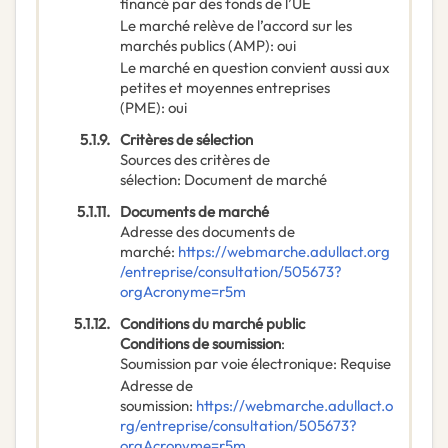
financé par des fonds de l’UE
Le marché relève de l’accord sur les
marchés publics (AMP)
:
oui
Le marché en question convient aussi aux
petites et moyennes entreprises
(PME)
:
oui
5.1.9.
Critères de sélection
Sources des critères de
sélection
:
Document de marché
5.1.11.
Documents de marché
Adresse des documents de
marché
:
https://webmarche.adullact.org
/entreprise/consultation/505673?
orgAcronyme=r5m
5.1.12.
Conditions du marché public
Conditions de soumission
:
Soumission par voie électronique
:
Requise
Adresse de
soumission
:
https://webmarche.adullact.o
rg/entreprise/consultation/505673?
orgAcronyme=r5m