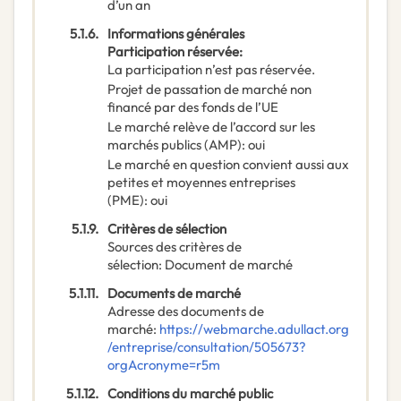
d’un an
5.1.6.
Informations générales
Participation réservée
:
La participation n’est pas réservée.
Projet de passation de marché non
financé par des fonds de l’UE
Le marché relève de l’accord sur les
marchés publics (AMP)
:
oui
Le marché en question convient aussi aux
petites et moyennes entreprises
(PME)
:
oui
5.1.9.
Critères de sélection
Sources des critères de
sélection
:
Document de marché
5.1.11.
Documents de marché
Adresse des documents de
marché
:
https://webmarche.adullact.org
/entreprise/consultation/505673?
orgAcronyme=r5m
5.1.12.
Conditions du marché public