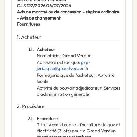
OJ S 127/2026 06/07/2026
Avis de marché ou de concession – régime ordinaire
- Avis de changement
Fournitures
1.
Acheteur
1.1.
Acheteur
Nom officiel
:
Grand Verdun
Adresse électronique
:
grp-
juridique@grandverdun.fr
Forme juridique de l’acheteur
:
Autorité
locale
Activité du pouvoir adjudicateur
:
Services
d’administration générale
2.
Procédure
2.1.
Procédure
Titre
:
Accord cadre - fourniture de gaz et
électricité (3 lots) pour le Grand Verdun
et ses communes membres