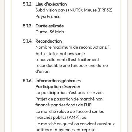
5.1.2.
Lieu d’exécution
Subdivision pays (NUTS)
:
Meuse
(
FRF32
)
Pays
:
France
5.1.3.
Durée estimée
Durée
:
36
Mois
5.1.4.
Reconduction
Nombre maximum de reconductions
:
1
Autres informations sur le
renouvellement
:
Il est tacitement
reconductible une fois pour une durée
d’un an
5.1.6.
Informations générales
Participation réservée
:
La participation n’est pas réservée.
Projet de passation de marché non
financé par des fonds de l’UE
Le marché relève de l’accord sur les
marchés publics (AMP)
:
oui
Le marché en question convient aussi aux
petites et moyennes entreprises