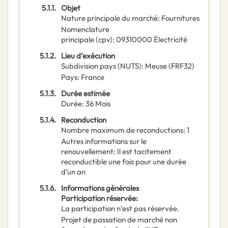
5.1.1.
Objet
Nature principale du marché
:
Fournitures
Nomenclature
principale
(
cpv
):
09310000
Électricité
5.1.2.
Lieu d’exécution
Subdivision pays (NUTS)
:
Meuse
(
FRF32
)
Pays
:
France
5.1.3.
Durée estimée
Durée
:
36
Mois
5.1.4.
Reconduction
Nombre maximum de reconductions
:
1
Autres informations sur le
renouvellement
:
Il est tacitement
reconductible une fois pour une durée
d’un an
5.1.6.
Informations générales
Participation réservée
:
La participation n’est pas réservée.
Projet de passation de marché non