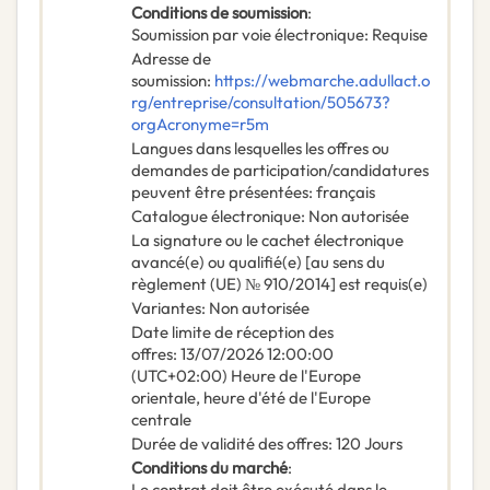
Conditions de soumission
:
Soumission par voie électronique
:
Requise
Adresse de
soumission
:
https://webmarche.adullact.o
rg/entreprise/consultation/505673?
orgAcronyme=r5m
Langues dans lesquelles les offres ou
demandes de participation/candidatures
peuvent être présentées
:
français
Catalogue électronique
:
Non autorisée
La signature ou le cachet électronique
avancé(e) ou qualifié(e) [au sens du
règlement (UE) № 910/2014] est requis(e)
Variantes
:
Non autorisée
Date limite de réception des
offres
:
13/07/2026
12:00:00
(UTC+02:00) Heure de l'Europe
orientale, heure d'été de l'Europe
centrale
Durée de validité des offres
:
120
Jours
Conditions du marché
:
Le contrat doit être exécuté dans le