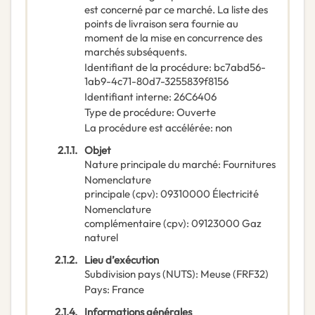
est concerné par ce marché. La liste des
points de livraison sera fournie au
moment de la mise en concurrence des
marchés subséquents.
Identifiant de la procédure
:
bc7abd56-
1ab9-4c71-80d7-3255839f8156
Identifiant interne
:
26C6406
Type de procédure
:
Ouverte
La procédure est accélérée
:
non
2.1.1.
Objet
Nature principale du marché
:
Fournitures
Nomenclature
principale
(
cpv
):
09310000
Électricité
Nomenclature
complémentaire
(
cpv
):
09123000
Gaz
naturel
2.1.2.
Lieu d’exécution
Subdivision pays (NUTS)
:
Meuse
(
FRF32
)
Pays
:
France
2.1.4.
Informations générales