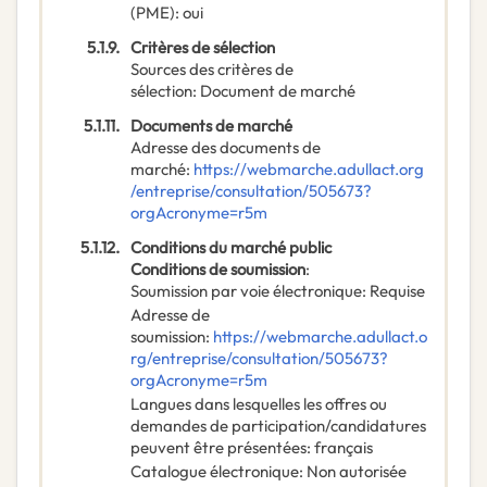
(PME)
:
oui
5.1.9.
Critères de sélection
Sources des critères de
sélection
:
Document de marché
5.1.11.
Documents de marché
Adresse des documents de
marché
:
https://webmarche.adullact.org
/entreprise/consultation/505673?
orgAcronyme=r5m
5.1.12.
Conditions du marché public
Conditions de soumission
:
Soumission par voie électronique
:
Requise
Adresse de
soumission
:
https://webmarche.adullact.o
rg/entreprise/consultation/505673?
orgAcronyme=r5m
Langues dans lesquelles les offres ou
demandes de participation/candidatures
peuvent être présentées
:
français
Catalogue électronique
:
Non autorisée