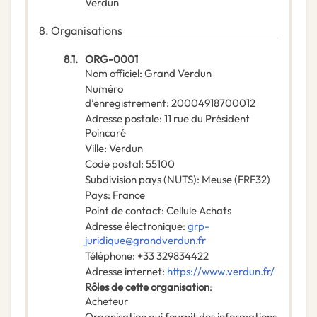
Verdun
8.
Organisations
8.1.
ORG-0001
Nom officiel
:
Grand Verdun
Numéro
d’enregistrement
:
20004918700012
Adresse postale
:
11 rue du Président
Poincaré
Ville
:
Verdun
Code postal
:
55100
Subdivision pays (NUTS)
:
Meuse
(
FRF32
)
Pays
:
France
Point de contact
:
Cellule Achats
Adresse électronique
:
grp-
juridique@grandverdun.fr
Téléphone
:
+33 329834422
Adresse internet
:
https://www.verdun.fr/
Rôles de cette organisation
:
Acheteur
Organisation qui fournit des informations