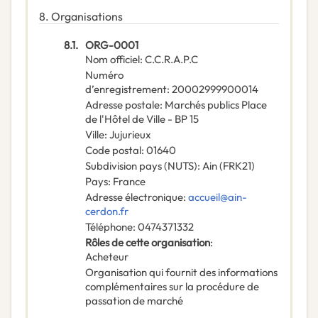
8.
Organisations
8.1.
ORG-0001
Nom officiel
:
C.C.R.A.P.C
Numéro
d’enregistrement
:
20002999900014
Adresse postale
:
Marchés publics Place
de l'Hôtel de Ville - BP 15
Ville
:
Jujurieux
Code postal
:
01640
Subdivision pays (NUTS)
:
Ain
(
FRK21
)
Pays
:
France
Adresse électronique
:
accueil@ain-
cerdon.fr
Téléphone
:
0474371332
Rôles de cette organisation
:
Acheteur
Organisation qui fournit des informations
complémentaires sur la procédure de
passation de marché