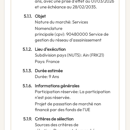
ans, avec une prise d'effet au 01/03/2026
et une échéance au 28/02/2035.
5.1.1.
Objet
Nature du marché
:
Services
Nomenclature
principale
(
cpv
):
90480000
Service de
gestion du réseau d'assainissement
5.1.2.
Lieu d’exécution
Subdivision pays (NUTS)
:
Ain
(
FRK21
)
Pays
:
France
5.1.3.
Durée estimée
Durée
:
9
Ans
5.1.6.
Informations générales
Participation réservée
:
La participation
n’est pas réservée.
Projet de passation de marché non
financé par des fonds de l’UE
5.1.9.
Critères de sélection
Sources des critères de