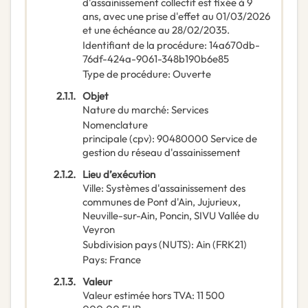
d'assainissement collectif est fixée à 9
ans, avec une prise d'effet au 01/03/2026
et une échéance au 28/02/2035.
Identifiant de la procédure
:
14a670db-
76df-424a-9061-348b190b6e85
Type de procédure
:
Ouverte
2.1.1.
Objet
Nature du marché
:
Services
Nomenclature
principale
(
cpv
):
90480000
Service de
gestion du réseau d'assainissement
2.1.2.
Lieu d’exécution
Ville
:
Systèmes d'assainissement des
communes de Pont d'Ain, Jujurieux,
Neuville-sur-Ain, Poncin, SIVU Vallée du
Veyron
Subdivision pays (NUTS)
:
Ain
(
FRK21
)
Pays
:
France
2.1.3.
Valeur
Valeur estimée hors TVA
:
11 500