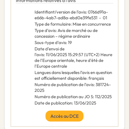
Informations relatives à l’avis
Identifiant/version de l’avis
:
0766d91a-
e66b-4ab7-ad8a-ebd0e39fe531
-
01
Type de formulaire
:
Mise en concurrence
Type d’avis
:
Avis de marché ou de
concession – régime ordinaire
Sous-type d’avis
:
19
Date d’envoi de
l’avis
:
11/06/2025
15:29:57 (UTC+2) Heure
de l'Europe orientale, heure d'été de
l'Europe centrale
Langues dans lesquelles l’avis en question
est officiellement disponible
:
français
Numéro de publication de l’avis
:
381724-
2025
Numéro de publication au JO S
:
112/2025
Date de publication
:
13/06/2025
Accès au DCE