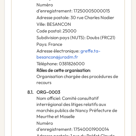
Numéro
d’enregistrement
:
17250005000015
Adresse postale
:
30 rue Charles Nodier
Ville
:
BESANCON
Code postal
:
25000
Subdivision pays (NUTS)
:
Doubs
(
FRC21
)
Pays
:
France
Adresse électronique
:
greffe.ta-
besancon@juradm.fr
Téléphone
:
0381826000
Rôles de cette organisation
:
Organisation chargée des procédures de
recours
8.1.
ORG-0003
Nom officiel
:
Comité consultatif
interrégional des litiges relatifs aux
marchés publics de Nancy Préfecture de
Meurthe et Moselle
Numéro
d’enregistrement
:
17540001900014
Adresse postale
:
1 rue du Préfet Claude