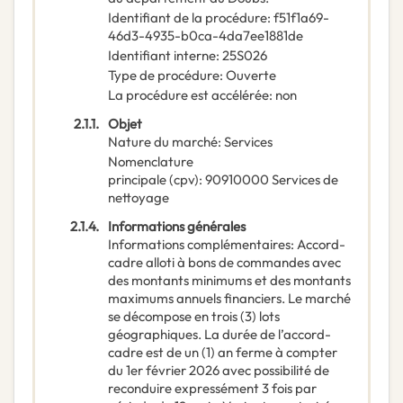
Identifiant de la procédure
:
f51f1a69-
46d3-4935-b0ca-4da7ee1881de
Identifiant interne
:
25S026
Type de procédure
:
Ouverte
La procédure est accélérée
:
non
2.1.1.
Objet
Nature du marché
:
Services
Nomenclature
principale
(
cpv
):
90910000
Services de
nettoyage
2.1.4.
Informations générales
Informations complémentaires
:
Accord-
cadre alloti à bons de commandes avec
des montants minimums et des montants
maximums annuels financiers. Le marché
se décompose en trois (3) lots
géographiques. La durée de l’accord-
cadre est de un (1) an ferme à compter
du 1er février 2026 avec possibilité de
reconduire expressément 3 fois par