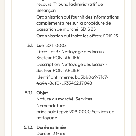
recours
:
Tribunal administratif de
Besançon
Organisation qui fournit des informations
complémentaires sur la procédure de
passation de marché
:
SDIS 25
Organisation qui traite les offres
:
SDIS 25
5.1.
Lot
:
LOT-0003
Titre
:
Lot 3 : Nettoyage des locaux -
Secteur PONTARLIER
Description
:
Nettoyage des locaux -
Secteur PONTARLIER
Identifiant interne
:
bd5bb0a9-71c7-
4a44-8af0-c933462d7048
5.1.1.
Objet
Nature du marché
:
Services
Nomenclature
principale
(
cpv
):
90910000
Services de
nettoyage
5.1.3.
Durée estimée
Durée
:
12
Mois