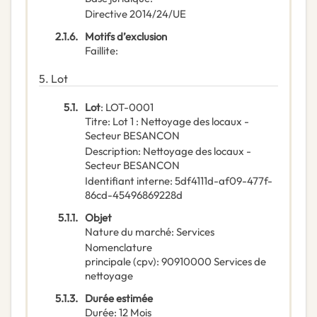
Directive 2014/24/UE
2.1.6.
Motifs d’exclusion
Faillite
:
5.
Lot
5.1.
Lot
:
LOT-0001
Titre
:
Lot 1 : Nettoyage des locaux -
Secteur BESANCON
Description
:
Nettoyage des locaux -
Secteur BESANCON
Identifiant interne
:
5df4111d-af09-477f-
86cd-45496869228d
5.1.1.
Objet
Nature du marché
:
Services
Nomenclature
principale
(
cpv
):
90910000
Services de
nettoyage
5.1.3.
Durée estimée
Durée
:
12
Mois