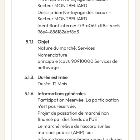
Secteur MONTBELIARD
Description
:
Nettoyage des locaux -
Secteur MONTBELIARD
Identifiant interne
:
f79fa06f-df8c-4ce5-
96e4-886182ebf8a5
5.1.1.
Objet
Nature du marché
:
Services
Nomenclature
principale
(
cpv
):
90910000
Services de
nettoyage
5.1.3.
Durée estimée
Durée
:
12
Mois
5.1.6.
Informations générales
Participation réservée
:
La participation
n’est pas réservée.
Projet de passation de marché non
financé par des fonds de l’UE
Le marché relève de l’accord sur les
marchés publics (AMP)
:
oui
Informations complémentaires
:
La durée