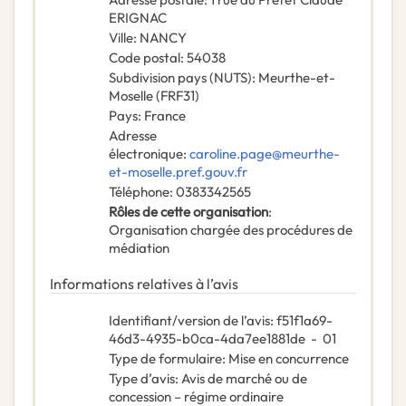
ERIGNAC
Ville
:
NANCY
Code postal
:
54038
Subdivision pays (NUTS)
:
Meurthe-et-
Moselle
(
FRF31
)
Pays
:
France
Adresse
électronique
:
caroline.page@meurthe-
et-moselle.pref.gouv.fr
Téléphone
:
0383342565
Rôles de cette organisation
:
Organisation chargée des procédures de
médiation
Informations relatives à l’avis
Identifiant/version de l’avis
:
f51f1a69-
46d3-4935-b0ca-4da7ee1881de
-
01
Type de formulaire
:
Mise en concurrence
Type d’avis
:
Avis de marché ou de
concession – régime ordinaire