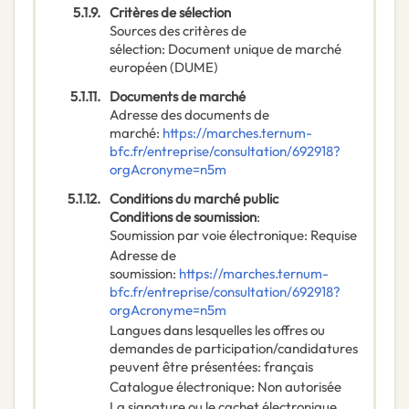
5.1.9.
Critères de sélection
Sources des critères de
sélection
:
Document unique de marché
européen (DUME)
5.1.11.
Documents de marché
Adresse des documents de
marché
:
https://marches.ternum-
bfc.fr/entreprise/consultation/692918?
orgAcronyme=n5m
5.1.12.
Conditions du marché public
Conditions de soumission
:
Soumission par voie électronique
:
Requise
Adresse de
soumission
:
https://marches.ternum-
bfc.fr/entreprise/consultation/692918?
orgAcronyme=n5m
Langues dans lesquelles les offres ou
demandes de participation/candidatures
peuvent être présentées
:
français
Catalogue électronique
:
Non autorisée
La signature ou le cachet électronique