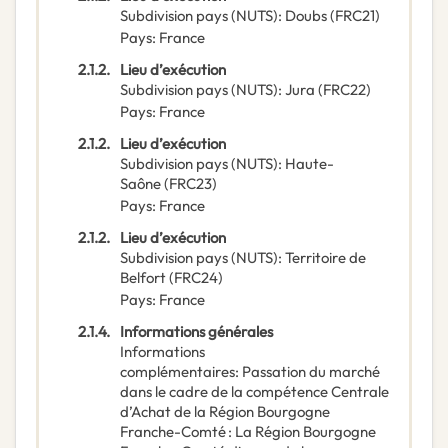
Subdivision pays (NUTS)
:
Doubs
(
FRC21
)
Pays
:
France
2.1.2.
Lieu d’exécution
Subdivision pays (NUTS)
:
Jura
(
FRC22
)
Pays
:
France
2.1.2.
Lieu d’exécution
Subdivision pays (NUTS)
:
Haute-
Saône
(
FRC23
)
Pays
:
France
2.1.2.
Lieu d’exécution
Subdivision pays (NUTS)
:
Territoire de
Belfort
(
FRC24
)
Pays
:
France
2.1.4.
Informations générales
Informations
complémentaires
:
Passation du marché
dans le cadre de la compétence Centrale
d’Achat de la Région Bourgogne
Franche-Comté : La Région Bourgogne