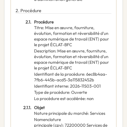
2.
Procédure
2.1.
Procédure
Titre
:
Mise en œuvre, fourniture,
évolution, formation et réversibilité d’un
espace numérique de travail (ENT) pour
le projet ÉCLAT-BFC
Description
:
Mise en œuvre, fourniture,
évolution, formation et réversibilité d’un
espace numérique de travail (ENT) pour
le projet ÉCLAT-BFC
Identifiant de la procédure
:
6ec8b4aa-
7fb6-445b-acd5-3a115832452b
Identifiant interne
:
2026-11S03-001
Type de procédure
:
Ouverte
La procédure est accélérée
:
non
2.1.1.
Objet
Nature principale du marché
:
Services
Nomenclature
principale
(
cpv
):
72200000
Services de