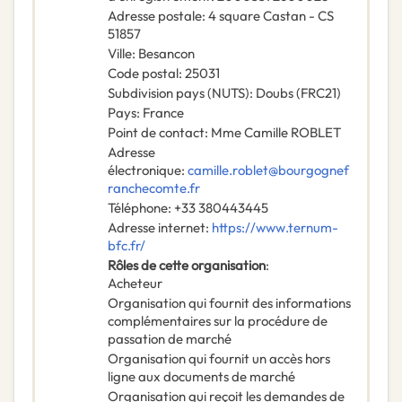
Adresse postale
:
4 square Castan - CS
51857
Ville
:
Besancon
Code postal
:
25031
Subdivision pays (NUTS)
:
Doubs
(
FRC21
)
Pays
:
France
Point de contact
:
Mme Camille ROBLET
Adresse
électronique
:
camille.roblet@bourgognef
ranchecomte.fr
Téléphone
:
+33 380443445
Adresse internet
:
https://www.ternum-
bfc.fr/
Rôles de cette organisation
:
Acheteur
Organisation qui fournit des informations
complémentaires sur la procédure de
passation de marché
Organisation qui fournit un accès hors
ligne aux documents de marché
Organisation qui reçoit les demandes de