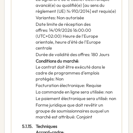
avancé(e) ou qualifié(e) [au sens du
règlement (UE) № 910/2014] est requis(e)
Variantes
:
Non autorisée
Date limite de réception des
offres
:
14/09/2026
16:00:00
(UTC+02:00) Heure de l'Europe
orientale, heure d'été de l'Europe
centrale
Durée de validité des offres
:
180
Jours
Conditions du marché
:
Le contrat doit être exécuté dans le
cadre de programmes d’emplois
protégés
:
Non
Facturation électronique
:
Requise
La commande en ligne sera utilisée
:
non
Le paiement électronique sera utilisé
:
non
Forme juridique que doit revêtir un
groupe de soumissionnaires auquel un
marché est attribué
:
Conjoint
5.1.15.
Techniques
Accord-cadre
: