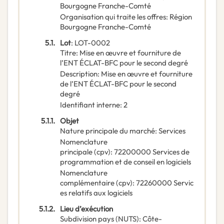
Bourgogne Franche-Comté
Organisation qui traite les offres
:
Région
Bourgogne Franche-Comté
5.1.
Lot
:
LOT-0002
Titre
:
Mise en œuvre et fourniture de
l’ENT ÉCLAT-BFC pour le second degré
Description
:
Mise en œuvre et fourniture
de l’ENT ÉCLAT-BFC pour le second
degré
Identifiant interne
:
2
5.1.1.
Objet
Nature principale du marché
:
Services
Nomenclature
principale
(
cpv
):
72200000
Services de
programmation et de conseil en logiciels
Nomenclature
complémentaire
(
cpv
):
72260000
Servic
es relatifs aux logiciels
5.1.2.
Lieu d’exécution
Subdivision pays (NUTS)
:
Côte-