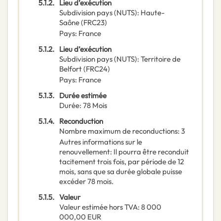
5.1.2.
Lieu d’exécution
Subdivision pays (NUTS)
:
Haute-
Saône
(
FRC23
)
Pays
:
France
5.1.2.
Lieu d’exécution
Subdivision pays (NUTS)
:
Territoire de
Belfort
(
FRC24
)
Pays
:
France
5.1.3.
Durée estimée
Durée
:
78
Mois
5.1.4.
Reconduction
Nombre maximum de reconductions
:
3
Autres informations sur le
renouvellement
:
Il pourra être reconduit
tacitement trois fois, par période de 12
mois, sans que sa durée globale puisse
excéder 78 mois.
5.1.5.
Valeur
Valeur estimée hors TVA
:
8 000
000,00
EUR