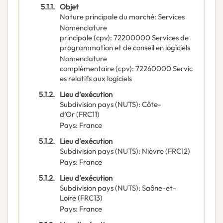
5.1.1.
Objet
Nature principale du marché
:
Services
Nomenclature
principale
(
cpv
):
72200000
Services de
programmation et de conseil en logiciels
Nomenclature
complémentaire
(
cpv
):
72260000
Servic
es relatifs aux logiciels
5.1.2.
Lieu d’exécution
Subdivision pays (NUTS)
:
Côte-
d’Or
(
FRC11
)
Pays
:
France
5.1.2.
Lieu d’exécution
Subdivision pays (NUTS)
:
Nièvre
(
FRC12
)
Pays
:
France
5.1.2.
Lieu d’exécution
Subdivision pays (NUTS)
:
Saône-et-
Loire
(
FRC13
)
Pays
:
France