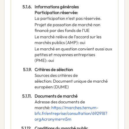
5.1.6.
Informations générales
Participation réservée
:
La participation n’est pas réservée.
Projet de passation de marché non
financé par des fonds de l’UE
Le marché relève de l’accord sur les
marchés publics (AMP)
:
oui
Le marché en question convient aussi aux
petites et moyennes entreprises
(PME)
:
oui
5.1.9.
Critères de sélection
Sources des critères de
sélection
:
Document unique de marché
européen (DUME)
5.1.11.
Documents de marché
Adresse des documents de
marché
:
https://marches.ternum-
bfc.fr/entreprise/consultation/692918?
orgAcronyme=n5m
5.1.12.
Conditions du marché public