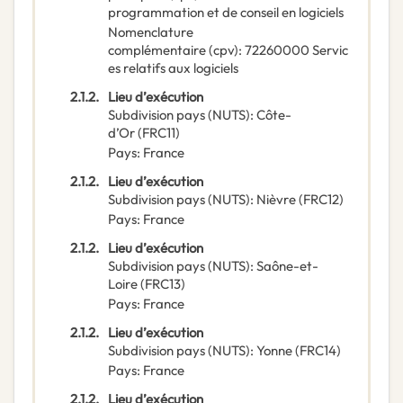
programmation et de conseil en logiciels
Nomenclature
complémentaire
(
cpv
):
72260000
Servic
es relatifs aux logiciels
2.1.2.
Lieu d’exécution
Subdivision pays (NUTS)
:
Côte-
d’Or
(
FRC11
)
Pays
:
France
2.1.2.
Lieu d’exécution
Subdivision pays (NUTS)
:
Nièvre
(
FRC12
)
Pays
:
France
2.1.2.
Lieu d’exécution
Subdivision pays (NUTS)
:
Saône-et-
Loire
(
FRC13
)
Pays
:
France
2.1.2.
Lieu d’exécution
Subdivision pays (NUTS)
:
Yonne
(
FRC14
)
Pays
:
France
2.1.2.
Lieu d’exécution