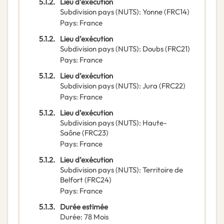
5.1.2.
Lieu d’exécution
Subdivision pays (NUTS)
:
Yonne
(
FRC14
)
Pays
:
France
5.1.2.
Lieu d’exécution
Subdivision pays (NUTS)
:
Doubs
(
FRC21
)
Pays
:
France
5.1.2.
Lieu d’exécution
Subdivision pays (NUTS)
:
Jura
(
FRC22
)
Pays
:
France
5.1.2.
Lieu d’exécution
Subdivision pays (NUTS)
:
Haute-
Saône
(
FRC23
)
Pays
:
France
5.1.2.
Lieu d’exécution
Subdivision pays (NUTS)
:
Territoire de
Belfort
(
FRC24
)
Pays
:
France
5.1.3.
Durée estimée
Durée
:
78
Mois